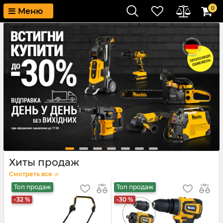
0
Меню
Хиты продаж
Смотреть все
Топ продаж
Топ продаж
Т
-32 %
-30 %
-