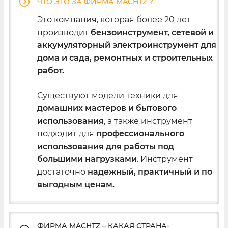
ЧТО ЭТО ЗА ФИРМА MÄCHTZ ?
Это компания, которая более 20 лет
производит
бензоинструмент, сетевой и
аккумуляторный электроинструмент для
дома и сада, ремонтных и строительных
работ.
Существуют модели техники для
Почему стоит купить электроинструмент
домашних мастеров и бытового
Mächtz у нас
использования
, а также инструмент
Покупая электроинструмент и
подходит для
профессионального
бензоинструмент
Mächtz в фирменном
использования для работы под
магазине
,
Вы получаете:
большими нагрузками
. Инструмент
достаточно
надежный, практичный и по
100% ОРИГИНАЛЬНЫЙ сертифицированный
выгодным ценам.
инструмент
высокого качества
непосредственно от производителя.
ФИРМА MÄCHTZ – КАКАЯ СТРАНА-
Официальную гарантию 24 месяца
на весь