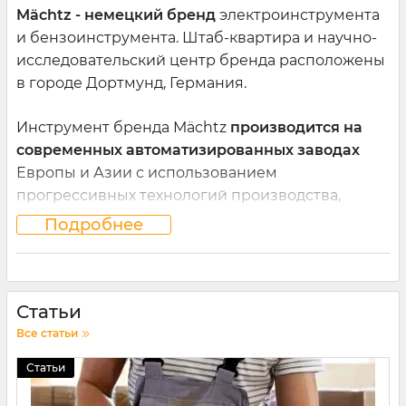
Mächtz
- немецкий бренд
электроинструмента
и бензоинструмента. Штаб-квартира и научно-
исследовательский центр бренда расположены
в городе Дортмунд, Германия.
Инструмент бренда Мächtz
производится на
современных автоматизированных заводах
Европы и Азии с использованием
прогрессивных технологий производства,
качественных деталей и комплектующих.
Подробнее
В линейке продукции бренда Mächtz
представлен товар, который
позволит решить
большинство строительных и ремонтных
Статьи
вопросов
как в бытовой, так и в
Все статьи
профессиональной сфере.
Статьи
В нашем магазине Вы можете купить: