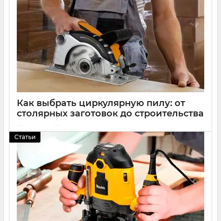
сварочное оборудование
,
садовую технику
,
клининговый
,
деревообрабатывающий
инструмент
,
шлифовальные машины
,
шуруповерты
,
дрели и миксеры строительные
,
перфораторы и отбойные молотки
,
генераторы
,
специнструмент
и прочее.
Как выбрать циркулярную пилу: от
столярных заготовок до строительства
24 2026
0
Статьи
5 причин выбрать