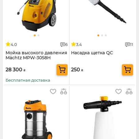
4.0
6
3.4
11
Мойка высокого давления
Насадка щетка QC
Mächtz MPW-3058H
28 300
250
₴
₴
Бесплатная доставка