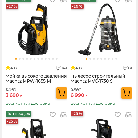
-27 %
-26 %
4.8
141
4.8
81
Мойка высокого давления
Пылесос строительный
Mächtz MPW-1655 М
Mächtz MVC‑1730 S
5 050
9 500
3 690
6 990
₴
₴
Бесплатная доставка
Бесплатная доставка
Топ продаж
-25 %
-25 %