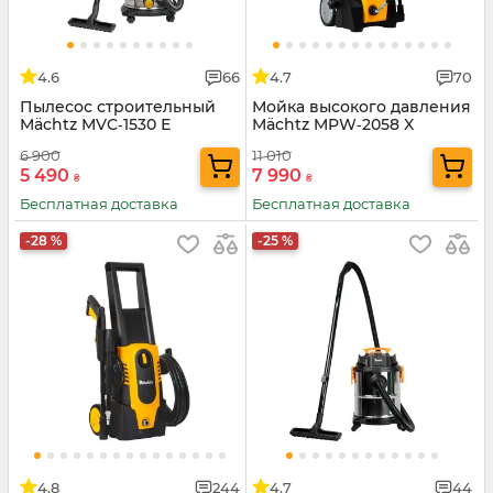
4.6
66
4.7
70
Пылесос строительный
Мойка высокого давления
Mächtz MVC‑1530 Е
Mächtz MPW‑2058 X
TURBO
6 900
11 010
5 490
7 990
₴
₴
Бесплатная доставка
Бесплатная доставка
-28 %
-25 %
4.8
244
4.7
44