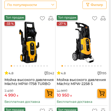
По популярности
Фильтр
Топ продаж
Топ продаж
-33 %
-27 %
4.8
242
4.8
195
Мойка высокого давления
Мойка высокого давления
Mächtz MPW-1758 TURBO
Mächtz MPW-2258 S
TURBO
7 450
14 900
4 990
10 950
₴
₴
Бесплатная доставка
Бесплатная доставка
Топ продаж
Топ продаж