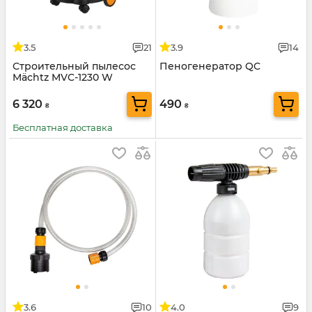
3.5
21
3.9
14
Строительный пылесос
Пеногенератор QC
Mächtz MVC-1230 W
6 320
490
₴
₴
Бесплатная доставка
3.6
10
4.0
9