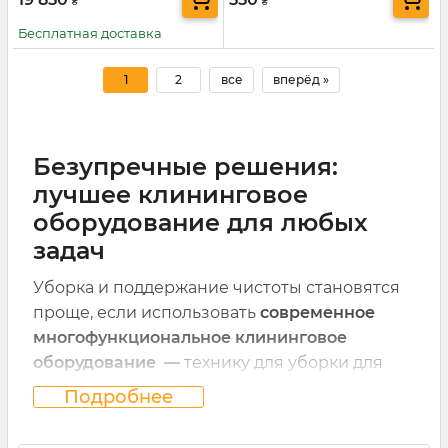
₴
₴
Бесплатная доставка
1
2
все
вперёд »
Безупречные решения:
лучшее клининговое
оборудование для любых
задач
Уборка и поддержание чистоты становятся
проще, если использовать
современное
многофункциональное клининговое
оборудование —
технику для уборки для
дома, мастерской и коммерческих объектов.
Подробнее
Посмотреть весь ассортимент можно в
интернет-магазине Mächtz
.