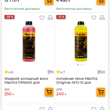
13 770
4 450
₴
₴
Бесплатная доставка
Бесплатная доставка
-19 %
-11 %
4.6
9
4.7
20
Жидкий холодный воск
Активная пена Mächtz
Machtz FRIWAX для
Original AFO-12 для
автомобиля
безконтактной мойки
310
270
авто
250
240
₴
₴