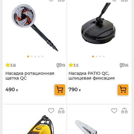
3.8
19
3.5
16
Насадка ротационная
Насадка PATIO QC,
щетка QC
шлицевая фиксация
490
790
₴
₴