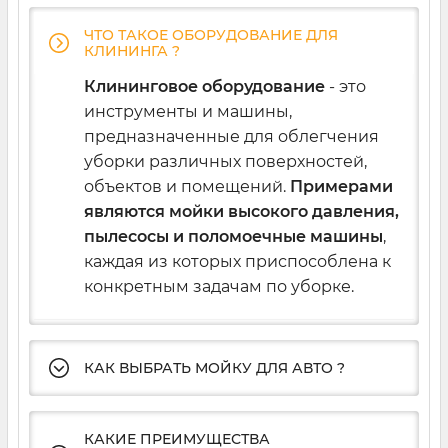
ЧТО ТАКОЕ ОБОРУДОВАНИЕ ДЛЯ
КЛИНИНГА ?
Мы предлагаем широкий выбор
высокоэффективных решений для
Клининговое оборудование
- это
уборки.
инструменты и машины,
предназначенные для облегчения
Как жилых, так и коммерческих или
уборки различных поверхностей,
производственных помещений,
объектов и помещений.
Примерами
чтобы отмыть самые сложные
являются мойки высокого давления,
загрязнения легко и быстро.
пылесосы и поломоечные машины
,
каждая из которых приспособлена к
конкретным задачам по уборке.
Наши
строительные пылесосы Mächtz
:
MVC-1230 W, MVC-1660 WS, MVC‑1530 Е,
MVC‑1730 S
разработаны для работы в
КАК ВЫБРАТЬ МОЙКУ ДЛЯ АВТО ?
суровых условиях строительных
площадок или в помещениях после и во
время ремонта, и они эффективно
КАКИЕ ПРЕИМУЩЕСТВА