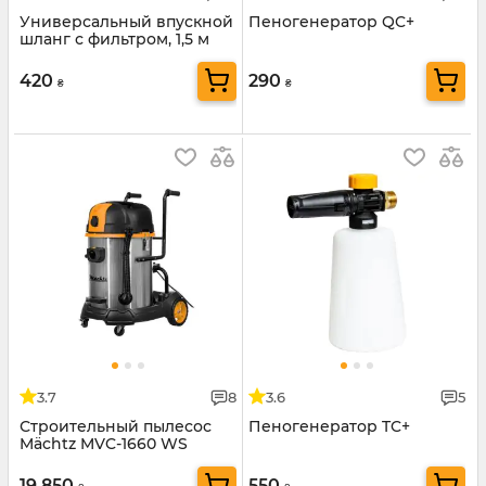
Универсальный впускной
Пеногенератор QC+
шланг с фильтром, 1,5 м
420
290
₴
₴
3.7
8
3.6
5
Строительный пылесос
Пеногенератор TC+
Mächtz MVC-1660 WS
19 850
550