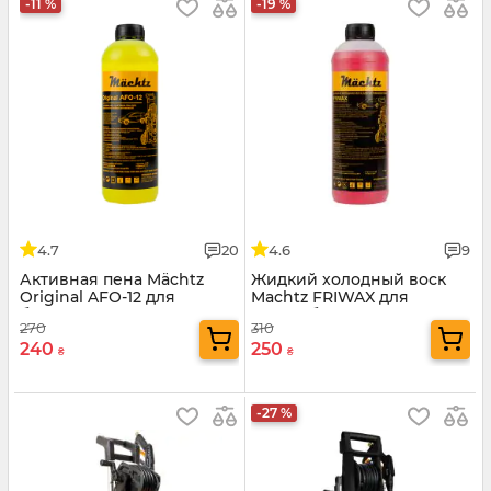
-11 %
-19 %
4.7
20
4.6
9
Активная пена Mächtz
Жидкий холодный воск
Original AFO-12 для
Machtz FRIWAX для
безконтактной мойки
автомобиля
270
310
авто
240
250
₴
₴
-27 %