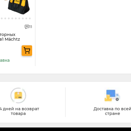
11
яторных
в1 Mächtz
тавка
4 дней на возврат
Доставка по все
товара
стране