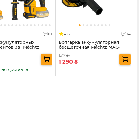
10
4.6
14
ккумуляторных
Болгарка аккумуляторная
ентов 3в1 Mächtz
бесщеточная Mächtz MAG-
M2030
1 690
1 290
₴
₴
ная доставка