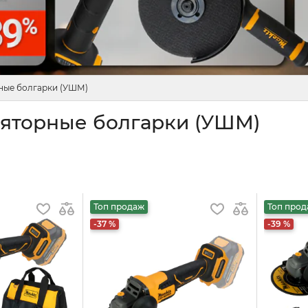
ные болгарки (УШМ)
яторные болгарки (УШМ)
Топ продаж
Топ про
-37 %
-39 %