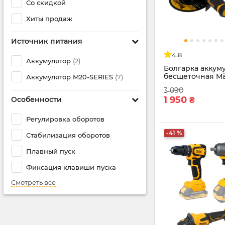
Со скидкой
Хиты продаж
Источник питания
4.8
Аккумулятор
(2)
Болгарка аккум
бесщеточная Mä
Аккумулятор M20-SERIES
(7)
M2050 N
3 090
1 950
Особенности
₴
Регулировка оборотов
-41 %
Стабилизация оборотов
Плавный пуск
Фиксация клавиши пуска
Смотреть все