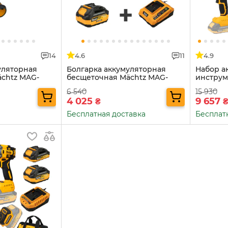
14
4.6
11
4.9
уляторная
Болгарка аккумуляторная
Набор а
chtz MAG-
бесщеточная Mächtz MAG-
инструм
M2050 N+АКБ 4.0А·ч+ЗУ 4.0А
COMB02
6 540
15 930
4 025
9 657
₴
Бесплатная доставка
Бесплат