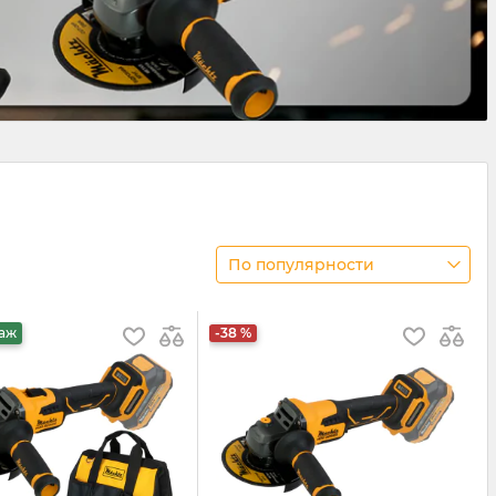
По популярности
даж
-38 %