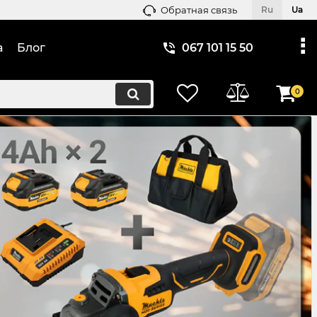
Обратная связь
Ru
Ua
а
Блог
067 101 15 50
0