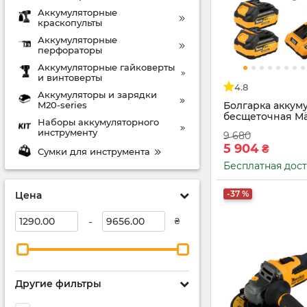
Аккумуляторные
краскопульты
Аккумуляторные
перфораторы
Аккумуляторные гайковерты
и винтоверты
4.8
Аккумуляторы и зарядки
M20-series
Болгарка аккум
бесщеточная Mä
Наборы аккумуляторного
M2050 T+2АКБ 4
инструменту
9 680
4.0А+Сумка
5 904
₴
Сумки для инструмента
Бесплатная дос
-37 %
Цена
-
₴
Другие фильтры