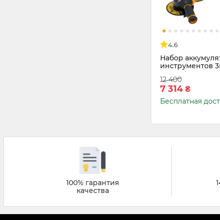
4.6
Набор аккумул
инструментов 3
COMB03
12 400
7 314
₴
Бесплатная дос
100% гарантия
1
качества