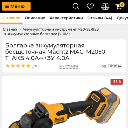
0
Меню
О товаре
Описание
Характеристики
Отзывы (44)
Доку
Главная
Аккумуляторный инструмент M20-SERIES
Аккумуляторные болгарки (УШМ)
Болгарка аккумуляторная
бесщеточная Mächtz MAG-M2050
T+АКБ 4.0А·ч+ЗУ 4.0А
1119814
44 отзыва
Код:
(
28
)
-38 %