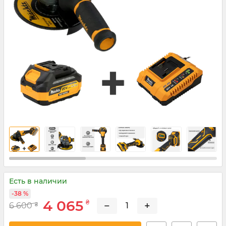
Есть в наличии
-38 %
4 065
₴
−
+
6 600
₴