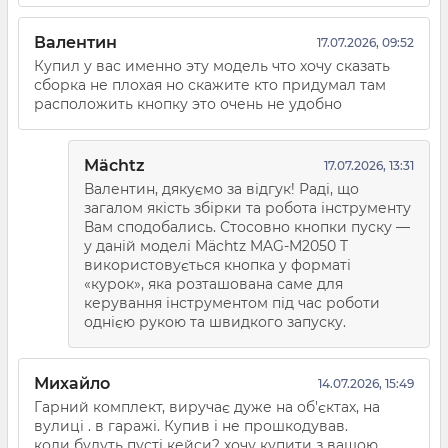
Валентин
17.07.2026, 09:52
Купил у вас именно эту модель что хочу сказать
сборка не плохая но скажите кто придумал там
расположить кнопку это очень не удобно
Mächtz
17.07.2026, 13:31
Валентин, дякуємо за відгук! Раді, що
загалом якість збірки та робота інструменту
Вам сподобались. Стосовно кнопки пуску —
у даній моделі Mächtz MAG-M2050 T
використовується кнопка у форматі
«курок», яка розташована саме для
керування інструментом під час роботи
однією рукою та швидкого запуску.
Михайло
14.07.2026, 15:49
Гарний комплект, виручає дуже на об'єктах, на
вулиці . в гаражі. Купив і не прошкодував.
коли будуть пусті кейси? хочу купити з вашою