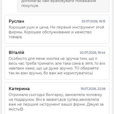
допомагає нам враховувати побажання
покупців.
Руслан
25.07.2026, 16:15
Хорошая ушм и цена. Не первый инструмент этой
фирмы. Хорошее обслуживание и качество
товара.
Віталій
20.07.2026, 19:44
Особисто для мене кнопка не зручна тим, що її
весь час треба тримати, але така сама в зятя, то він
навпаки каже, що це дуже зручно. ТО обирайте
так як вам зручно, бо вам же користуватись)
Катерина
19.07.2026, 22:56
Отримала сьогодні болгарку, замовляла чоловіку
на подарунок. Він в захваті,все супер,замовляла
вже не перший інструмент вашої фірми. Дякую за
якість😊