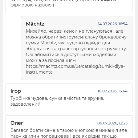
фірмовою назвою!)
Mächtz
14.07.2026, 16:54
Михайло, наразі кейси не плануються , але
можна обрати інструментальну брендовану
сумку Mächtz, яка чудово підійде для
зберігання та транспортування інструменту.
Ознайомитись з доступними моделями
можна за посиланням
https://machtz.com.ua/ua/catalog/sumki-dlya-
instrumenta
Ігор
10.07.2026, 16:44
Турбінка чудова, сумка вмістка та зручна,
задоволений
Олег
06.07.2026, 12:25
Вагався брати саме з такою кнопкою вмикання але
пару хвилин попрацював і все як рідна так що