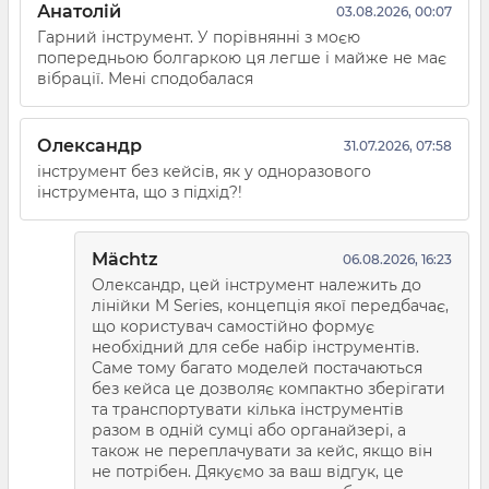
Анатолій
03.08.2026, 00:07
Гарний інструмент. У порівнянні з моєю
попередньою болгаркою ця легше і майже не має
вібрації. Мені сподобалася
Олександр
31.07.2026, 07:58
інструмент без кейсів, як у одноразового
інструмента, що з підхід?!
Mächtz
06.08.2026, 16:23
Олександр, цей інструмент належить до
лінійки M Series, концепція якої передбачає,
що користувач самостійно формує
необхідний для себе набір інструментів.
Саме тому багато моделей постачаються
без кейса це дозволяє компактно зберігати
та транспортувати кілька інструментів
разом в одній сумці або органайзері, а
також не переплачувати за кейс, якщо він
не потрібен. Дякуємо за ваш відгук, це