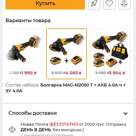
Купить
Варианты товара
1 990
4 065
5 904
3 150
6 600
9 680
₴
₴
₴
₴
₴
₴
Состав набора:
Болгарка MAG-M2050 T + АКБ 4.0А·ч +
ЗУ 4.0А
Способы доставки
Новая Почта
(
БЕСПЛАТНО
от 2000 грн
Отправка
*.
ДЕНЬ В ДЕНЬ
, без выходных.
)
Самовывоз из
отделения