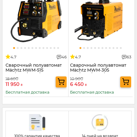
4.7
46
4.7
63
Сварочный полуавтомат
Сварочный полуавтомат
Mächtz MWM-515
Mächtz MWM‑305
MIG/MAG/MMA/TIG
MIG/MAG/MMA/TIG
18 600
10 900
11 950
6 450
₴
₴
Бесплатная доставка
Бесплатная доставка
100% гарантия качества
14 дней на возврат