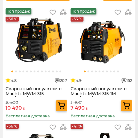
Топ продаж
Топ продаж
-36 %
-33 %
4.8
207
4.9
152
Сварочный полуавтомат
Сварочный полуавтомат
Mächtz MWM-315
Mächtz MWM-315-1M
MIG/MAG/MMA/TIG
MIG/MAG/MMA
16 500
11 100
10 490
7 490
₴
₴
Бесплатная доставка
Бесплатная доставка
-36 %
-41 %