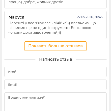
працює добре, жодних дротів.
Маруся
22.05.2026, 20:45
Нарешті у вас з'явилась лінійка))) впевнена, що
візьмемо ще не один інструмент) Болгаркою
чоловік доки задоволений)))
Показать больше отзывов
Написать отзыв
Имя*
Email
Введите комментарий*