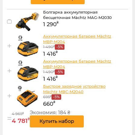
Болгарка аккумуляторная
бесщеточная Mächtz MAG-M2030
₴
1 290
Аккумуляторная батарея Mächtz
MBP-M204
+
1 490
₴
-5%
₴
1 416
Аккумуляторная батарея Mächtz
MBP-M204
+
1 490
₴
-5%
₴
1 416
Быстрое зарядное устройство
Mächtz MBC-M2040
+
695
₴
-5%
₴
660
Экономия:
184 ₴
4 965
₴
=
₴
4 781