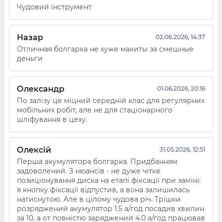
Чудовий інструмент
Назар
02.06.2026, 14:37
Отличная болгарка не хуже макиты за смешные
деньги
Олександр
01.06.2026, 20:16
По залізу це міцний середній клас для регулярних
мобільних робіт, але не для стаціонарного
шліфування в цеху.
Олексій
31.05.2026, 12:51
Перша акумулятора болгарка. Придбанням
задоволений. З нюансів - не дуже чітке
позиціонування диска на етапі фіксації при заміні:
я кнопку фіксації відпустив, а вона залишилась
натиснутою. Але в цілому чудова річ. Трішки
розряджений акумулятор 1.5 а/год посадив хвилин
за 10, а от повністю заряджений 4.0 а/год працював