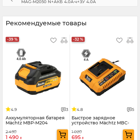
MAG-M2050 N+АКБ 4.0А·ч+ЗУ 4.0А
Рекомендуемые товары
-39 %
-32 %
4.9
3
4.8
5
Аккумуляторная батарея
Быстрое зарядное
Mächtz MBP-M204
устройство Mächtz MBC-
M2040
2 430
1 020
1 490
695
₴
₴