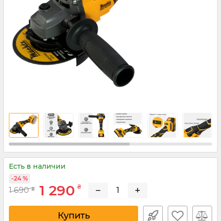
Есть в наличии
-24 %
1 290
₴
−
+
1 690
₴
Купить