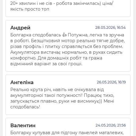
20+ хвилин і не сів - робота закінчилась) ціна/
якість просто топ
Андрей
28.05.2026, 16:54
Болгарка сподобалась 👍 Потужна, легка та зручна
в роботі. Безщітковий мотор реально тягне добре,
різав профіль і плитку справляється без проблем.
Акумулятора вистачає нормально, в руках сидить
комфортно. Для домашніх робіт та гража
відмінний варіант за свої гроші.
Ангеліна
26.05.2026, 16:19
Реально крута річ, навіть не очікувала від
акумуляторної такої потужності! Працює тихо,
запускається плавно, руки не висмикує)) Мені
сподобалась!
Валентин
24.05.2026, 21:56
Болгарку купував для підгону панелей маталевих,