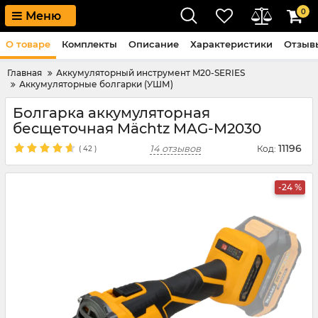
0
Меню
О товаре
Комплекты
Описание
Характеристики
Отзывы
Главная
Аккумуляторный инструмент M20-SERIES
Аккумуляторные болгарки (УШМ)
Болгарка аккумуляторная
бесщеточная Mächtz MAG-M2030
11196
14 отзывов
Код:
(
42
)
-24 %