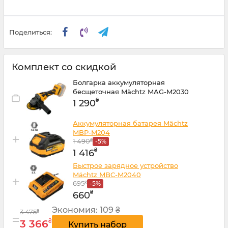
Поделиться:
Комплект со скидкой
Болгарка аккумуляторная
бесщеточная Mächtz MAG-M2030
₴
1 290
Аккумуляторная батарея Mächtz
MBP-M204
+
1 490
₴
-5%
₴
1 416
Быстрое зарядное устройство
Mächtz MBC-M2040
+
695
₴
-5%
₴
660
Экономия:
109 ₴
3 475
₴
=
₴
3 366