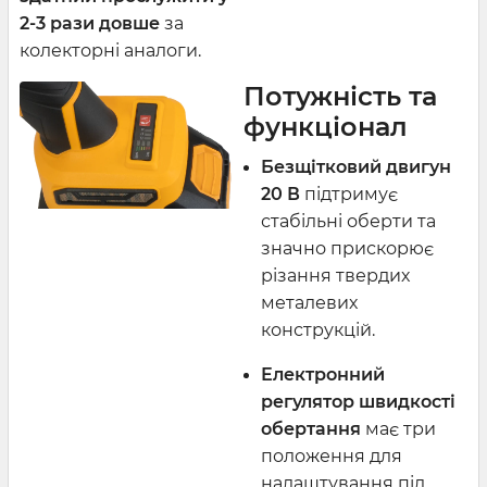
2-3 рази довше
за
колекторні аналоги.
Потужність та
функціонал
Безщітковий двигун
20 В
підтримує
стабільні оберти та
значно прискорює
різання твердих
металевих
конструкцій.
Електронний
регулятор швидкості
обертання
має три
положення для
налаштування під