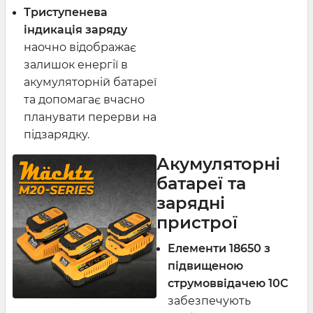
Триступенева
індикація заряду
наочно відображає
залишок енергії в
акумуляторній батареї
та допомагає вчасно
планувати перерви на
підзарядку.
Акумуляторні
батареї та
зарядні
пристрої
Елементи 18650 з
підвищеною
струмоввідачею 10C
забезпечують