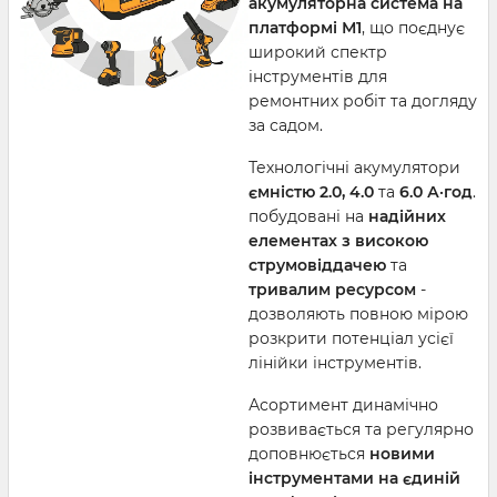
акумуляторна система на
платформі М1
, що поєднує
широкий спектр
інструментів для
ремонтних робіт та догляду
за садом.
Технологічні акумулятори
ємністю 2.0, 4.0
та
6.0 А·год
.
побудовані на
надійних
елементах з високою
струмовіддачею
та
тривалим ресурсом
-
дозволяють повною мірою
розкрити потенціал усієї
лінійки інструментів.
Асортимент динамічно
розвивається та регулярно
доповнюється
новими
інструментами на єдиній