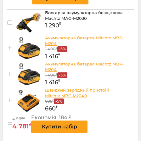
Болгарка акумуляторна безщіткова
Mächtz MAG-M2030
₴
1 290
Акумуляторна батарея Mächtz MBP-
M204
+
1 490
₴
-5%
₴
1 416
Акумуляторна батарея Mächtz MBP-
M204
+
1 490
₴
-5%
₴
1 416
Швидкий зарядний пристрій
Mächtz MBC-M2040
+
695
₴
-5%
₴
660
Економія:
184 ₴
4 965
₴
=
₴
4 781