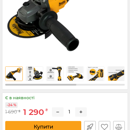
Є в наявності
-24 %
1 290
₴
−
+
1 690
₴
Купити