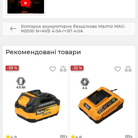
Болгарка акумуляторна безщіткова Mächtz MAG-
M2050 N+АКБ 4.0А·г+ЗП 4.0А
Рекомендовані товари
-39 %
-32 %
4.9
3
4.8
5