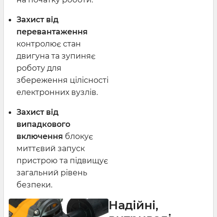
Захист від
перевантаження
контролює стан
двигуна та зупиняє
роботу для
збереження цілісності
електронних вузлів.
Захист від
випадкового
включення
блокує
миттєвий запуск
пристрою та підвищує
загальний рівень
безпеки.
Надійні,