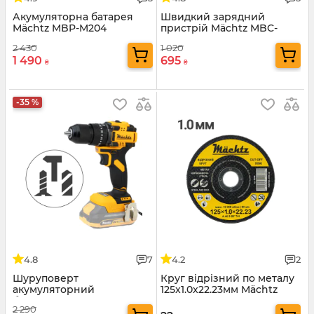
Акумуляторна батарея
Швидкий зарядний
Mächtz MBP-M204
пристрій Mächtz MBC-
M2040
2 430
1 020
1 490
695
₴
₴
-35 %
4.8
7
4.2
2
Шуруповерт
Круг відрізний по металу
акумуляторний
125x1.0x22.23мм Mächtz
безщітковий Mächtz MCD-
2 290
M2060 H