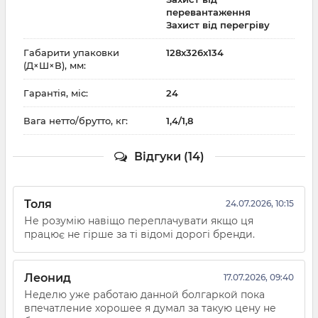
перевантаження
Захист від перегріву
Габарити упаковки
128x326x134
(Д×Ш×В), мм:
Гарантія, міс:
24
Вага нетто/брутто, кг:
1,4/1,8
Відгуки (14)
Толя
24.07.2026, 10:15
Не розумію навіщо переплачувати якщо ця
працює не гірше за ті відомі дорогі бренди.
Леонид
17.07.2026, 09:40
Неделю уже работаю данной болгаркой пока
впечатление хорошее я думал за такую цену не