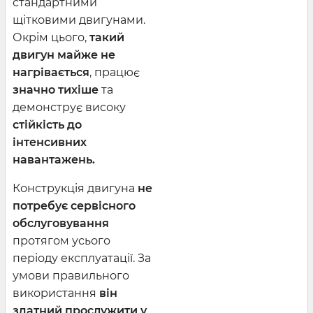
стандартними
щітковими двигунами.
Окрім цього,
такий
двигун майже не
нагрівається
, працює
значно тихіше
та
демонструє високу
стійкість до
інтенсивних
навантажень.
Конструкція двигуна
не
потребує сервісного
обслуговування
протягом усього
періоду експлуатації. За
умови правильного
використання
він
здатний прослужити у