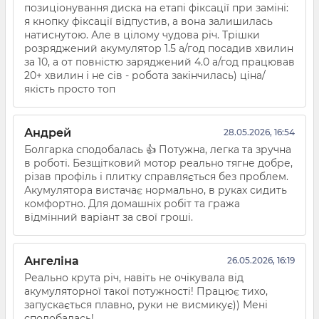
позиціонування диска на етапі фіксації при заміні:
я кнопку фіксації відпустив, а вона залишилась
натиснутою. Але в цілому чудова річ. Трішки
розряджений акумулятор 1.5 а/год посадив хвилин
за 10, а от повністю заряджений 4.0 а/год працював
20+ хвилин і не сів - робота закінчилась) ціна/
якість просто топ
Андрей
28.05.2026, 16:54
Болгарка сподобалась 👍 Потужна, легка та зручна
в роботі. Безщітковий мотор реально тягне добре,
різав профіль і плитку справляється без проблем.
Акумулятора вистачає нормально, в руках сидить
комфортно. Для домашніх робіт та гража
відмінний варіант за свої гроші.
Ангеліна
26.05.2026, 16:19
Реально крута річ, навіть не очікувала від
акумуляторної такої потужності! Працює тихо,
запускається плавно, руки не висмикує)) Мені
сподобалась!