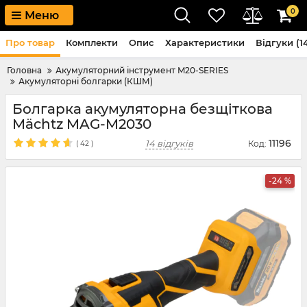
0
Меню
Про товар
Комплекти
Опис
Характеристики
Відгуки (1
Головна
Акумуляторний інструмент M20-SERIES
Акумуляторні болгарки (КШМ)
Болгарка акумуляторна безщіткова
Mächtz MAG-M2030
11196
14 відгуків
Код:
(
42
)
-24 %