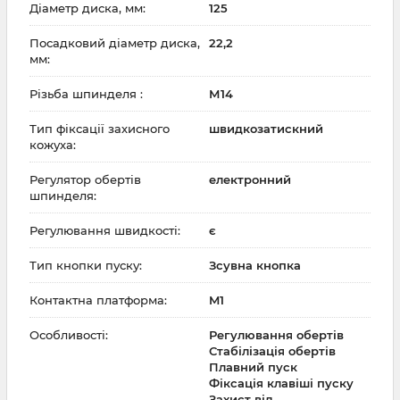
Діаметр диска, мм:
125
Посадковий діаметр диска,
22,2
мм:
Різьба шпинделя :
М14
Тип фіксації захисного
швидкозатискний
кожуха:
Регулятор обертів
електронний
шпинделя:
Регулювання швидкості:
є
Тип кнопки пуску:
Зсувна кнопка
Контактна платформа:
M1
Особливості:
Регулювання обертів
Стабілізація обертів
Плавний пуск
Фіксація клавіші пуску
Захист від