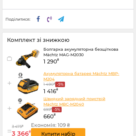
Поділитися:
Комплект зі знижкою
Болгарка акумуляторна безщіткова
Mächtz MAG-M2030
₴
1 290
Акумуляторна батарея Mächtz MBP-
M204
+
1 490
₴
-5%
₴
1 416
Швидкий зарядний пристрій
Mächtz MBC-M2040
+
695
₴
-5%
₴
660
Економія:
109 ₴
3 475
₴
=
₴
3 366