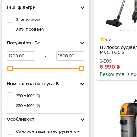
Інші фільтри
Зі знижкою
Хіти продажу
4.8
Потужність, Вт
Пилосос будіве
MVC‑1730 S
-
9 500
6 990
₴
Безкоштовна до
Номінальна напруга, В
230 ±10%
(3)
230 ±10%
(2)
Особливості
Синхронізація з інструментом