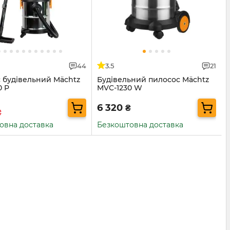
44
3.5
21
 будівельний Mächtz
Будівельний пилосос Mächtz
0 P
MVC-1230 W
6 320
₴
₴
овна доставка
Безкоштовна доставка