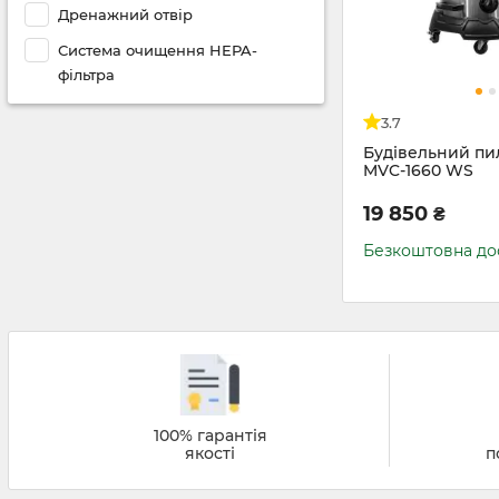
Дренажний отвір
Система очищення HEPA-
фільтра
3.7
Будівельний пи
MVC-1660 WS
19 850
₴
Безкоштовна до
100% гарантія
якості
п