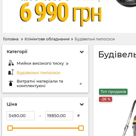
Головна
Клінінгове обладнання
Будівельні пилососи
Категорії
Будівел
Мийки високого тиску
Будівельні пилососи
Витратні матеріали та
комплектуючі
Топ продажів
-26 %
Ціна
-
₴