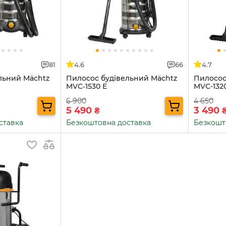
81
4.6
66
4.7
льний Mächtz
Пилосос будівельний Mächtz
Пилосос
MVC‑1530 Е
MVC-132
6 900
4 650
5 490
3 490
₴
ставка
Безкоштовна доставка
Безкошт