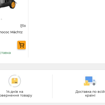
8
лосос Mächtz
ставка
14 днів на
Доставка по всій
овернення товару
країні