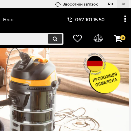
Зворотній зв'язок
Ru
Ua
Блог
067 101 15 50
0