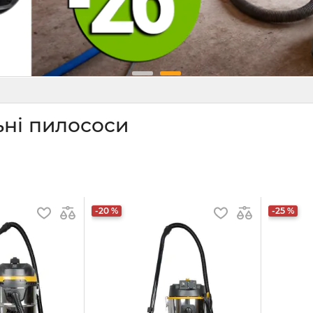
ьні пилососи
-20 %
-25 %