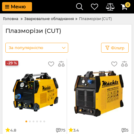
0
Меню
Головна
Зварювальне обладнання
Плазморізи (CUT)
Плазморізи (CUT)
За популярністю
Фільтр
-29 %
4.8
75
3.4
5