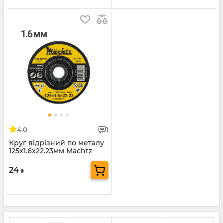
4.0
1
Круг відрізний по металу
125x1.6x22.23мм Mächtz
24
₴