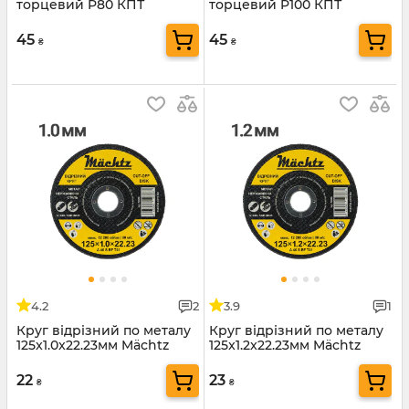
торцевий P80 КПТ
торцевий P100 КПТ
125х22мм Mächtz
125х22мм Mächtz
45
45
₴
₴
4.2
2
3.9
1
Круг відрізний по металу
Круг відрізний по металу
125x1.0x22.23мм Mächtz
125x1.2x22.23мм Mächtz
22
23
₴
₴