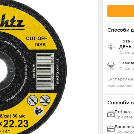
Способи д
Нова 
ДЕНЬ
,
Самови
Самов
Самост
Експерти на 
*крім категорії
Способи о
Готівка
При отри
Банківсь
Під час 