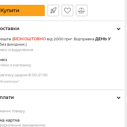
Купити
оставки
Пошта
(
БЕЗКОШТОВНО
від 2000 грн
Відправка
ДЕНЬ У
*.
 без вихідних.
)
віз із
відділення
ивіз
ійно з магазину
зв'язку щодня 8:00‑21:00
 "Генератори"
плати
манні товару
ка картка
оформлення замовлення