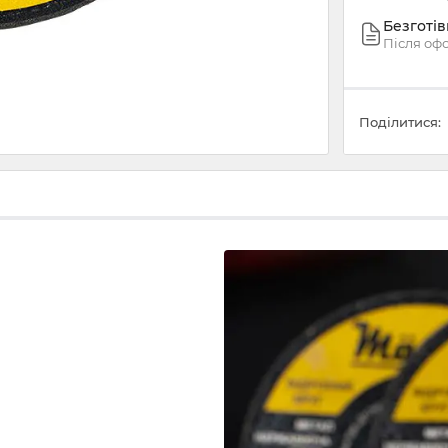
Безготі
Після оф
Поділитися: