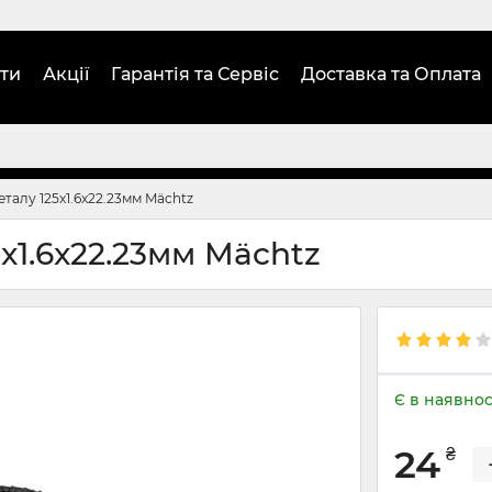
ти
Акції
Гарантія та Сервіс
Доставка та Оплата
еталу 125x1.6x22.23мм Mächtz
5x1.6x22.23мм Mächtz
Є в наявнос
24
₴