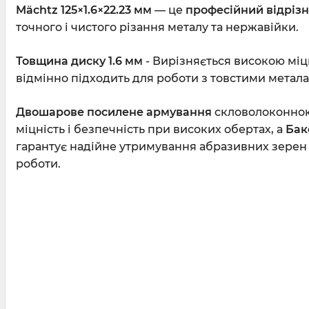
Mächtz 125×1.6×22.23 мм
— це
професійний відріз
точного і чистого різання металу та нержавійки.
Товщина диску 1.6 мм
- Вирізняється високою міцн
відмінно підходить для роботи з товстими метал
Двошарове посилене армування
скловолоконною
міцність і безпечність при високих обертах, а
Бак
гарантує надійне утримування абразивних зерен і 
роботи.