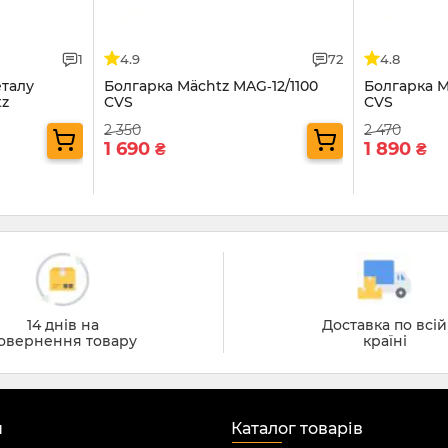
1
4.9
72
4.8
еталу
Болгарка Mächtz MAG‑12/1100
Болгарка M
tz
CVS
CVS
2 350
2 470
1 690
1 890
₴
₴
14 днів на
Доставка по всій
овернення товару
країні
н
Каталог товарів