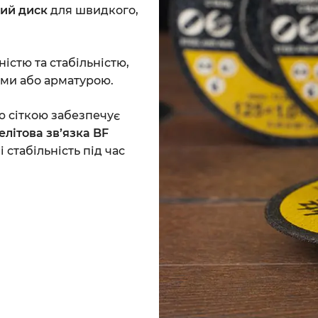
ний диск
для швидкого,
істю та стабільністю,
ами або арматурою.
 сіткою забезпечує
елітова зв’язка BF
стабільність під час