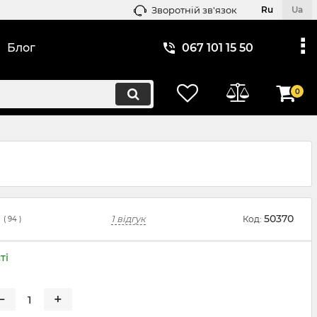
Зворотній зв'язок
Ru
Ua
Блог
067 101 15 50
0
50370
1 відгук
Код:
(
94
)
ті
−
+