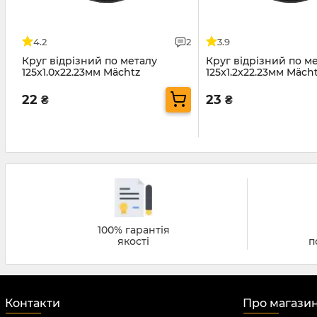
4.2
2
3.9
Круг відрізний по металу
Круг відрізний по м
125x1.0x22.23мм Mächtz
125x1.2x22.23мм Mäch
22
23
₴
₴
100% гарантія
якості
п
Контакти
Про магази