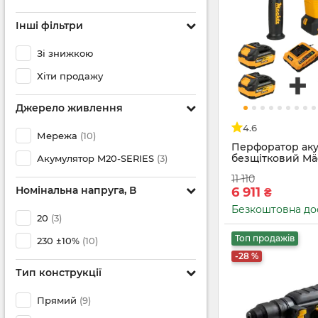
Інші фільтри
Зі знижкою
Хіти продажу
Джерело живлення
4.6
Мережа
(10)
Перфоратор ак
безщітковий Mä
Акумулятор M20-SERIES
(3)
M2050 G+2АКБ 4
11 110
4.0А+Сумка
Номінальна напруга, В
6 911
₴
Безкоштовна до
20
(3)
Топ продажів
230 ±10%
(10)
-28 %
Тип конструкції
Прямий
(9)