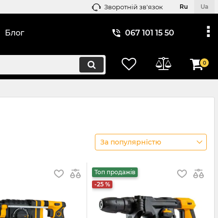
Зворотній зв'язок
Ru
Ua
Блог
067 101 15 50
0
За популярністю
Топ продажів
-25 %