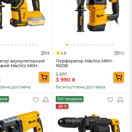
18
4.8
112
тор акумуляторний
Перфоратор Mächtz MRH-
овий Mächtz MRH-
1920B
5 300
3 990
₴
₴
овна доставка
Безкоштовна доставка
ажів
Топ продажів
-26 %