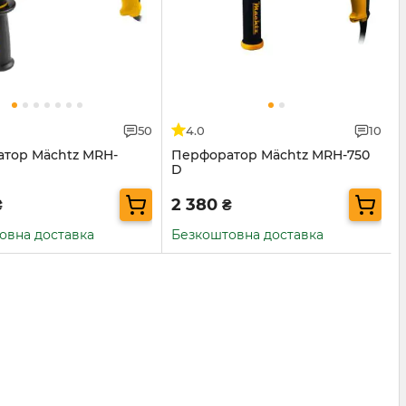
50
4.0
10
тор Mächtz MRH-
Перфоратор Mächtz MRH-750
D
2 380
₴
₴
овна доставка
Безкоштовна доставка