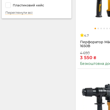
Пластиковий кейс
Переглянути всі
4.7
Перфоратор Mä
1650B
4 650
3 550
₴
Безкоштовна до