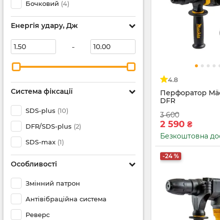
Бочковий
(4)
Енергія удару, Дж
-
4.8
Система фіксації
Перфоратор Mäc
DFR
SDS-plus
(10)
3 600
2 590
₴
DFR/SDS-plus
(2)
Безкоштовна до
SDS-max
(1)
-24 %
Особливості
Змінний патрон
Антівібраційна система
Реверс