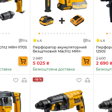
114
4.6
14
4.6
htz MRH-1170S
Перфоратор акумуляторний
Перфора
безщітковий Mächtz MRH-
1250S
M2050 G+АКБ 4.0А·г+ЗП 4.0А
7 980
3 600
5 025
2 690
₴
ставка
Безкоштовна доставка
Безкошт
-16 %