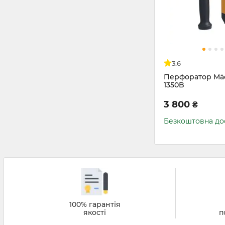
3.6
Перфоратор Mä
1350B
3 800
₴
Безкоштовна до
100% гарантія
якості
п