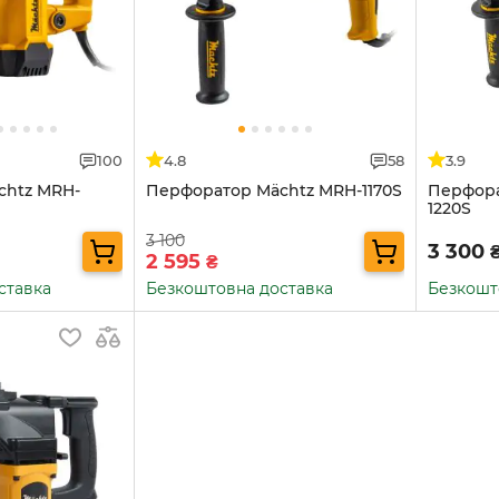
100
4.8
58
3.9
chtz MRH-
Перфоратор Mächtz MRH-1170S
Перфора
1220S
3 100
3 300
2 595
₴
ставка
Безкоштовна доставка
Безкошт