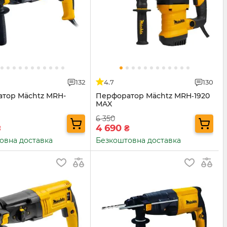
132
4.7
130
тор Mächtz MRH-
Перфоратор Mächtz MRH‑1920
MAX
6 350
4 690
₴
₴
овна доставка
Безкоштовна доставка