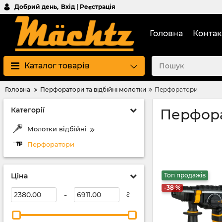
Добрий день,
Вхід | Реєстрація
Головна
Контак
Каталог товарів
Головна
Перфоратори та відбійні молотки
Перфоратори
Категорії
Перфор
Молотки відбійні
Перфоратори
Ціна
Топ продажів
-38 %
-
₴