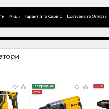
ти
Акції
Гарантія та Сервіс
Доставка та Оплата
атори
Топ продажів
-35 %
-27 %