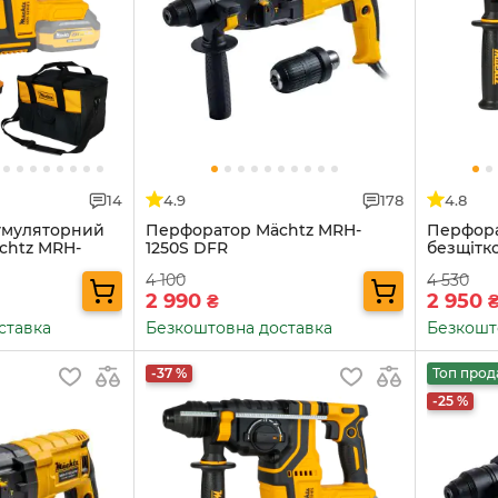
14
4.9
178
4.8
умуляторний
Перфоратор Mächtz MRH-
Перфора
chtz MRH-
1250S DFR
безщітк
.0А·г+ЗП
M2050 G
4 100
4 530
2 990
2 950
₴
ставка
Безкоштовна доставка
Безкошт
-37 %
Топ прод
-25 %