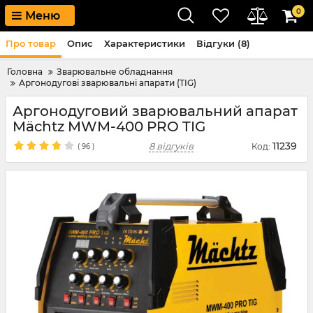
0
Меню
Про товар
Опис
Характеристики
Відгуки (8)
Головна
Зварювальне обладнання
Аргонодугові зварювальні апарати (TIG)
Аргонодуговий зварювальний апарат
Mächtz MWM-400 PRO TIG
11239
8 відгуків
Код:
(
96
)