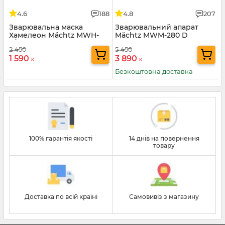
4.6
188
4.8
207
Зварювальна маска
Зварювальний апарат
Хамелеон Mächtz MWH-
Mächtz MWM-280 D
4/309 PRO
2 450
5 450
1 590
3 890
₴
₴
Безкоштовна доставка
100% гарантія якості
14 днів на повернення
товару
Доставка по всій країні
Самовивіз з магазину