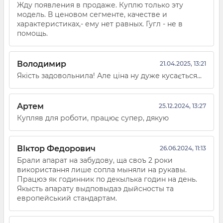
Жду появления в продаже. Куплю только эту
модель. В ценовом сегменте, качестве и
характеристиках,- ему нет равных. Гугл - не в
помощь.
Володимир
21.04.2025, 13:21
Якість задовольнила! Але ціна ну дуже кусається...
Артем
25.12.2024, 13:27
Купляв для роботи, працює супер, дякую
ВІктор Федорович
26.06.2024, 11:13
Брали апарат на забудову, ща своъ 2 роки
використання лише сопла мыняли на рукавы.
Працюэ як годинник по декылька годин на день.
Якысть апарату выдповыдаэ дыйсносты та
европейський стандартам.