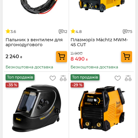
3.6
12
4.8
75
Пальник з вентилем для
Плазморіз Mächtz MWM-
аргонодугового
45 CUT
зварювання TIG, ТМ
11 900
Mächtz
2 240
₴
8 490
₴
Безкоштовна доставка
Безкоштовна доставка
Топ продажів
Топ продажів
-35 %
-29 %