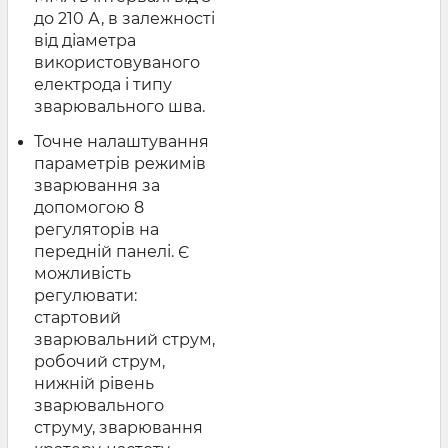
до 210 А, в залежності
від діаметра
використовуваного
електрода і типу
зварювального шва.
Точне налаштування
параметрів режимів
зварювання за
допомогою 8
регуляторів на
передній панелі. Є
можливість
регулювати:
стартовий
зварювальний струм,
робочий струм,
нижній рівень
зварювального
струму, зварювання