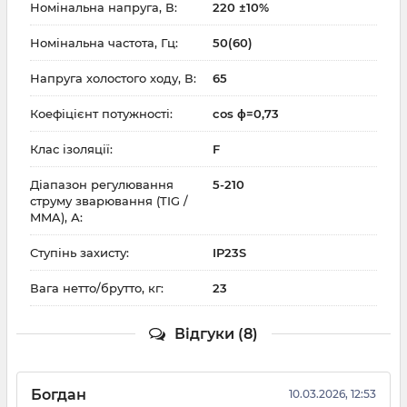
Номінальна напруга, В:
220 ±10%
Номінальна частота, Гц:
50(60)
Напруга холостого ходу, В:
65
Коефіцієнт потужності:
cos ϕ=0,73
Клас ізоляції:
F
Діапазон регулювання
5-210
струму зварювання (TIG /
MMA), А:
Ступінь захисту:
IP23S
Вага нетто/брутто, кг:
23
Відгуки (8)
Богдан
10.03.2026, 12:53