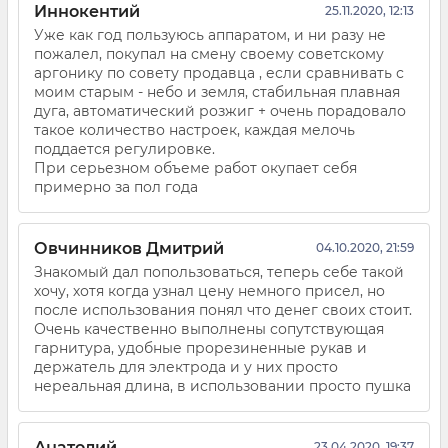
Иннокентий
25.11.2020, 12:13
Уже как год пользуюсь аппаратом, и ни разу не
пожалел, покупал на смену своему советскому
аргонику по совету продавца , если сравнивать с
моим старым - небо и земля, стабильная плавная
дуга, автоматический розжиг + очень порадовало
такое количество настроек, каждая мелочь
поддается регулировке.
При серьезном объеме работ окупает себя
примерно за пол года
Овчинников Дмитрий
04.10.2020, 21:59
Знакомый дал попользоваться, теперь себе такой
хочу, хотя когда узнал цену немного присел, но
после использования понял что денег своих стоит.
Очень качественно выполнены сопутствующая
гарнитура, удобные прорезиненные рукав и
держатель для электрода и у них просто
нереальная длина, в использовании просто пушка
Анатолий
23.04.2020, 19:37