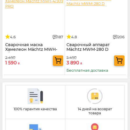
4.6
187
4.8
206
Сварочная маска
Сварочный аппарат
Хамелеон Mächtz MWH-
Mächtz MWM-280 D
4/309 PRO
2 450
5 450
1 590
3 890
₴
₴
Бесплатная доставка
100% гарантия качества
14 дней на возврат
товара