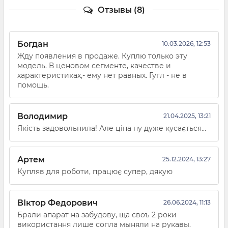
Отзывы (8)
Богдан
10.03.2026, 12:53
Жду появления в продаже. Куплю только эту
модель. В ценовом сегменте, качестве и
характеристиках,- ему нет равных. Гугл - не в
помощь.
Володимир
21.04.2025, 13:21
Якість задовольнила! Але ціна ну дуже кусається...
Артем
25.12.2024, 13:27
Купляв для роботи, працює супер, дякую
ВІктор Федорович
26.06.2024, 11:13
Брали апарат на забудову, ща своъ 2 роки
використання лише сопла мыняли на рукавы.