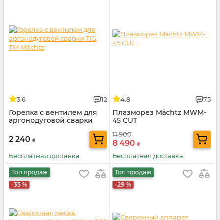
3.6
12
4.8
75
Горелка с вентилем для
Плазморез Mächtz MWM-
аргонодуговой сварки
45 CUT
TIG, ТМ Mächtz
11 900
2 240
₴
8 490
₴
Бесплатная доставка
Бесплатная доставка
Топ продаж
Топ продаж
-35 %
-29 %