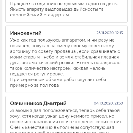
Працюэ як годинник по декылька годин на день.
Якысть апарату выдповыдаэ дыйсносты та
европейський стандартам.
Иннокентий
25.11.2020, 12:13
Уже как год пользуюсь аппаратом, и ни разу не
пожалел, покупал на смену своему советскому
аргонику по совету продавца , если сравнивать с
моим старым - небо и земля, стабильная плавная
дуга, автоматический розжиг + очень порадовало
такое количество настроек, каждая мелочь
поддается регулировке.
При серьезном объеме работ окупает себя
примерно за пол года
Овчинников Дмитрий
04.10.2020, 21:59
Знакомый дал попользоваться, теперь себе такой
хочу, хотя когда узнал цену немного присел, но
после использования понял что денег своих стоит.
Очень качественно выполнены сопутствующая
гарнитура, удобные прорезиненные рукав и