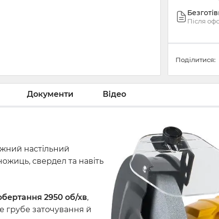
Безготі
Після оф
Поділитися:
Документи
Відео
ужний настільний
ожиць, свердел та навіть
обертання 2950 об/хв
,
е грубе заточування й