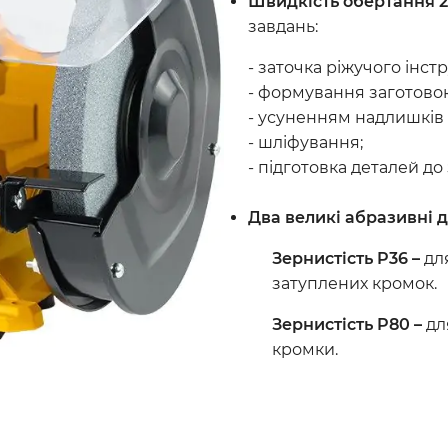
Швидкість обертання 2
завдань:
- заточка ріжучого інстр
- формування заготово
- усуненням надлишків м
- шліфування;
- підготовка деталей до
Два великі абразивні 
Зернистість P36 –
дл
затуплених кромок.
Зернистість P80 –
дл
кромки.