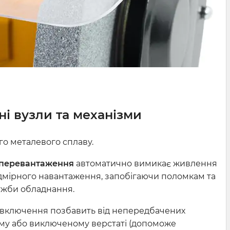
ні вузли та механізми
го металевого сплаву.
д перевантаження
автоматично вимикає живлення
адмірного навантаження, запобігаючи поломкам та
ужби обладнання.
включення позбавить від непередбачених
му або виключеному верстаті (допоможе