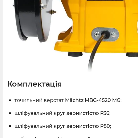
Комплектація
точильний верстат
Mächtz MBG-4520 MG;
шліфувальний круг зернистістю Р36;
шліфувальний круг зернистістю Р80;