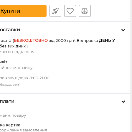
Купити
оставки
Пошта
(
БЕЗКОШТОВНО
від 2000 грн
Відправка
ДЕНЬ У
*.
 без вихідних.
)
віз із
відділення
ивіз
ійно з магазину
зв'язку щодня 8:00‑21:00
 "Генератори"
плати
манні товару
ка картка
оформлення замовлення