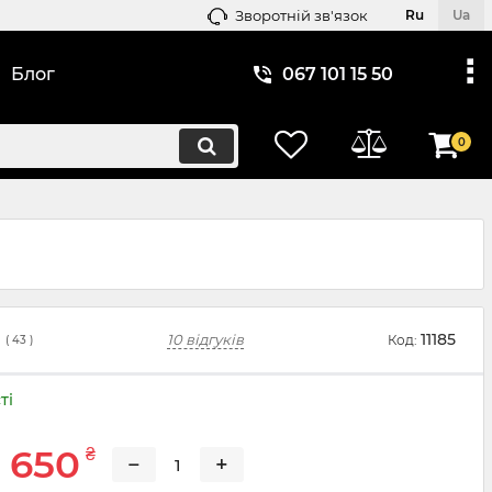
Зворотній зв'язок
Ru
Ua
Блог
067 101 15 50
0
11185
10 відгуків
Код:
(
43
)
ті
 650
₴
−
+