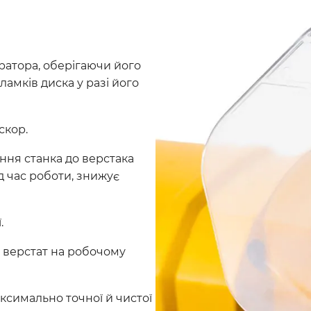
ратора, оберігаючи його
ламків диска у разі його
скор.
ння станка до верстака
ід час роботи, знижує
.
 верстат на робочому
аксимально точної й чистої