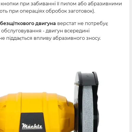
у кнопки при забиванні її пилом або абразивними
ють при операціях обробок заготовок).
безщіткового двигуна
верстат не потребує
 обслуговування - двигун всередині
е піддається впливу абразивного зносу.