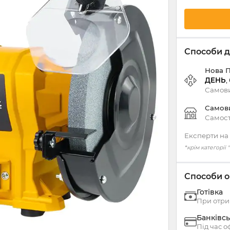
Способи д
Нова 
ДЕНЬ
,
Самови
Самов
Самост
Експерти на 
*крім категорії
Способи о
Готівка
При отри
Банківсь
Під час 