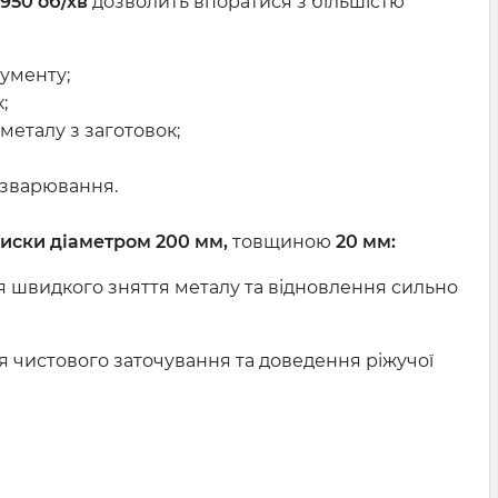
950 об/хв
дозволить впоратися з більшістю
ументу;
к;
еталу з заготовок;
 зварювання.
диски
діаметром 200 мм,
товщиною
20 мм
:
я швидкого зняття металу та відновлення сильно
я чистового заточування та доведення ріжучої