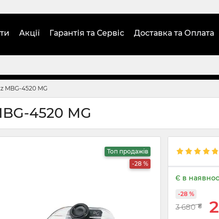
ти
Акції
Гарантія та Сервіс
Доставка та Оплата
tz MBG-4520 MG
MBG-4520 MG
Топ продажів
-28 %
Є в наявнос
-28 %
2
3 680
₴