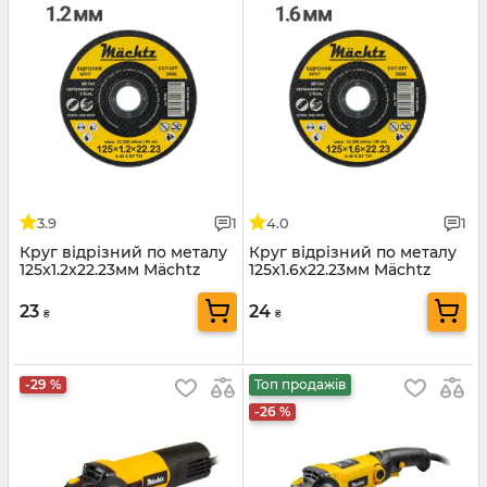
3.9
1
4.0
1
Круг відрізний по металу
Круг відрізний по металу
125x1.2x22.23мм Mächtz
125x1.6x22.23мм Mächtz
23
24
₴
₴
-29 %
Топ продажів
-26 %