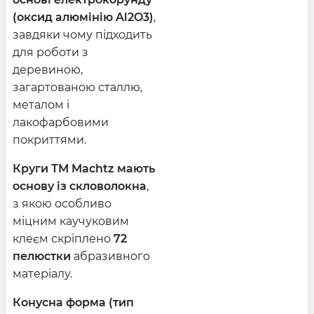
(оксид алюмінію Al2O3)
,
завдяки чому підходить
для роботи з
деревиною,
загартованою сталлю,
металом і
лакофарбовими
покриттями.
Круги ТМ Machtz мають
основу із скловолокна
,
з якою особливо
міцним каучуковим
клеєм скріплено
72
пелюстки
абразивного
матеріалу.
Конусна форма (тип