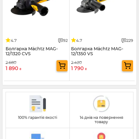
4.7
92
4.7
229
Болгарка Mächtz MAG-
Болгарка Mächtz MAG-
12/1320 CVS
12/1350 VS
2 680
2 420
1 890
1 790
₴
₴
100% гарантія якості
14 днів на повернення
товару