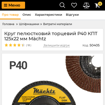
0
Меню
Про товар
Опис
Характеристики
Відгуки
Головна
Шліфмашини
Витратні матеріали
Круг пелюстковий торцевий P40 КПТ
125х22 мм Mächtz
50405
Залишити відгук
Код:
(
18
)