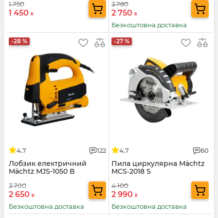
1 750
3 780
1 450
2 750
₴
₴
Безкоштовна доставка
-28 %
-27 %
4.7
122
4.7
60
Лобзик електричний
Пила циркулярна Mächtz
Mächtz MJS-1050 B
MCS‑2018 S
3 700
4 100
2 650
2 990
₴
₴
Безкоштовна доставка
Безкоштовна доставка