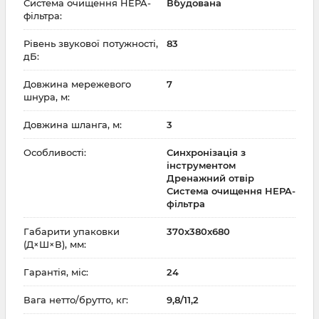
Система очищення HEPA-
Вбудована
фільтра:
Рівень звукової потужності,
83
дБ:
Довжина мережевого
7
шнура, м:
Довжина шланга, м:
3
Особливості:
Синхронізація з
інструментом
Дренажний отвір
Система очищення HEPA-
фільтра
Габарити упаковки
370x380x680
(Д×Ш×В), мм:
Гарантія, міс:
24
Вага нетто/брутто, кг:
9,8/11,2