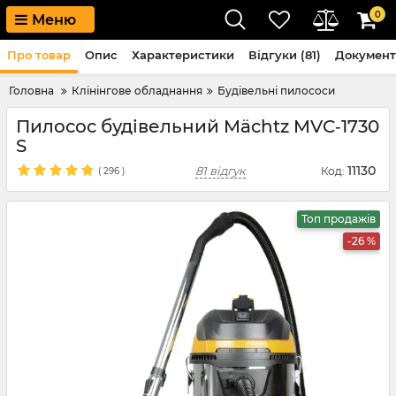
0
Меню
Про товар
Опис
Характеристики
Відгуки (81)
Докумен
Головна
Клінінгове обладнання
Будівельні пилососи
Пилосос будівельний Mächtz MVC‑1730
S
11130
81 відгук
Код:
(
296
)
Топ продажів
-26 %