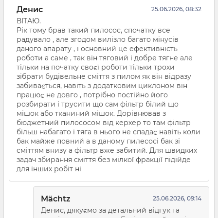
Денис
25.06.2026, 08:32
ВІТАЮ.
Рік тому брав такий пилосос, спочатку все
радувало , але згодом вилізло багато мінусів
даного апарату , і основний це ефективність
роботи а саме , так він тяговий і добре тягне але
тільки на початку своєї роботи тільки трохи
зібрати будівельне сміття з пилом як він відразу
забивається, навіть з додатковим циклоном він
працює не довго , потрібно постійно його
розбирати і трусити що сам фільтр білий що
мішок або тканиний мішок. Дорівнював з
бюджетний пилососом від керхер то там фільтр
більш набагато і тяга в нього не спадає навіть коли
бак майже повний а в даному пилесосі бак зі
сміттям внизу а фільтр вже забитий. Для швидких
задач збирання сміття без мілкої фракції підійде
для інших робіт ні
Mächtz
25.06.2026, 09:14
Денис, дякуємо за детальний відгук та