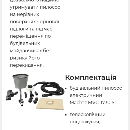
утримувати пилосос
на нерівних
поверхнях чорнової
підлоги та під час
переміщення по
будівельних
майданчиках без
ризику його
перекидання.
Комплектація
будівельний пилосос
електричний
Mächtz MVC‑1730 S;
телескопічний
подовжувач;