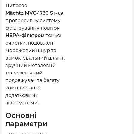
Пилосос
Mächtz MVC‑1730 S
має
прогресивну систему
фільтрування повітря
HEPA-фільтром
тонкої
очистки, подовжені
мережевий шнур та
всмоктувальний шланг,
зручний металевий
телескопічний
подовжувач та багату
комплектацію
додатковими
аксесуарами.
Основні
параметри