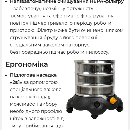
Напівавтоматичне очищування HEPA-фільтру
– забезпечує незмінну потужність
всмоктування та ефективне фільтрування
повітря під час тривалого періоду роботи
пристрою. Фільтр може бути очищено шляхом
струшування бруду з його поверхні
спеціальним важелем на корпусі,
безпосередньо під час роботи пилососу.
Ергономіка
Підлогова насадка
«2в1»
за допомогою
спеціального важеля
на корпусі надає
можливості вибору
необхідного профілю
щіток в залежності від
типу прибирання, що