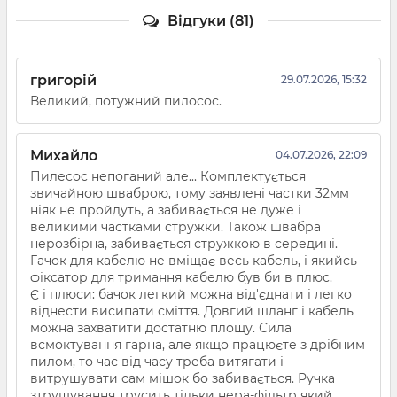
Відгуки (81)
григорій
29.07.2026, 15:32
Великий, потужний пилосос.
Михайло
04.07.2026, 22:09
Пилесос непоганий але... Комплектується
звичайною шваброю, тому заявлені частки 32мм
ніяк не пройдуть, а забивається не дуже і
великими частками стружки. Також швабра
нерозбірна, забивається стружкою в середині.
Гачок для кабелю не вміщає весь кабель, і якийсь
фіксатор для тримання кабелю був би в плюс.
Є і плюси: бачок легкий можна від'єднати і легко
віднести висипати сміття. Довгий шланг і кабель
можна захватити достатню площу. Сила
всмоктування гарна, але якщо працюєте з дрібним
пилом, то час від часу треба витягати і
витрушувати сам мішок бо забивається. Ручка
зтрушування трусить тільки нера-фільтр який