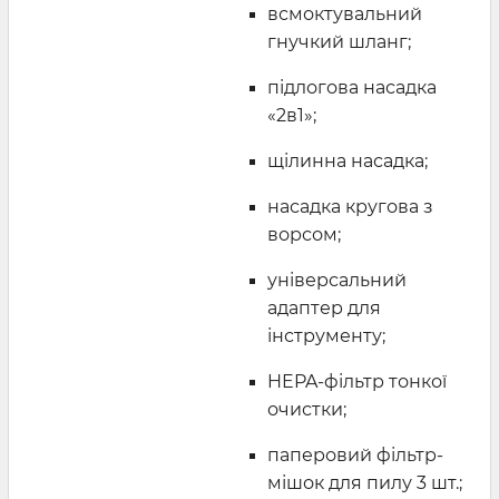
всмоктувальний
гнучкий шланг;
підлогова насадка
«2в1»;
щілинна насадка;
насадка кругова з
ворсом;
універсальний
адаптер для
інструменту;
HEPA-фільтр тонкої
очистки;
паперовий фільтр-
мішок для пилу 3 шт.;