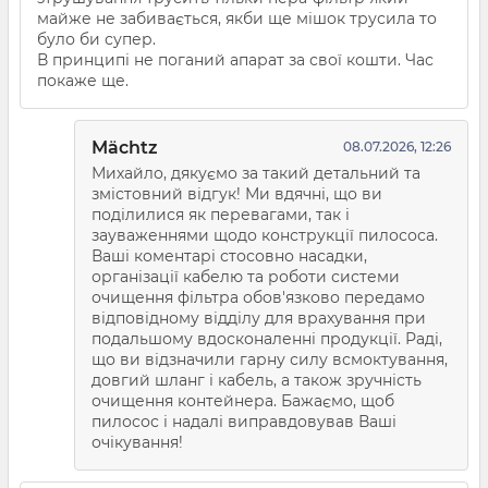
майже не забивається, якби ще мішок трусила то
було би супер.
В принципі не поганий апарат за свої кошти. Час
покаже ще.
Mächtz
08.07.2026, 12:26
Михайло, дякуємо за такий детальний та
змістовний відгук! Ми вдячні, що ви
поділилися як перевагами, так і
зауваженнями щодо конструкції пилососа.
Ваші коментарі стосовно насадки,
організації кабелю та роботи системи
очищення фільтра обов'язково передамо
відповідному відділу для врахування при
подальшому вдосконаленні продукції. Раді,
що ви відзначили гарну силу всмоктування,
довгий шланг і кабель, а також зручність
очищення контейнера. Бажаємо, щоб
пилосос і надалі виправдовував Ваші
очікування!