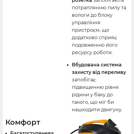
розетка
запобігають
потраплянню пилу та
вологи до блоку
управління
пристроєм, що
додатково сприяє
подовженню його
ресурсу роботи.
Вбудована система
захисту від переливу
запобігає
підвищенню рівня
рідини у баку до
такого, що міг би
нашкодити двигуну.
Комфорт
Багатоступенева