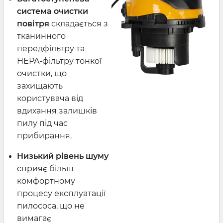
система очистки
повітря
складається з
тканинного
передфільтру та
HEPA-фільтру тонкої
очистки, що
захищають
користувача від
вдихання залишків
пилу під час
прибирання.
Низький рівень шуму
сприяє більш
комфортному
процесу експлуатації
пилососа, що не
вимагає