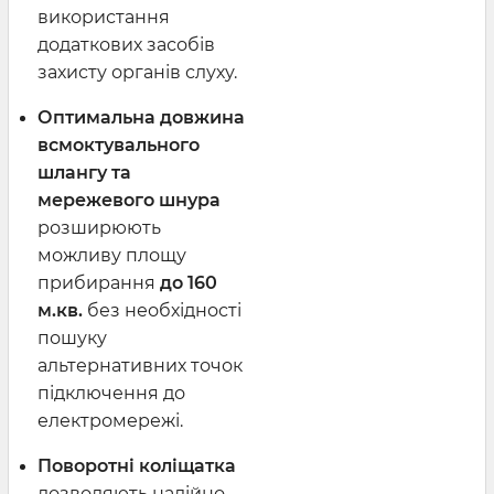
використання
додаткових засобів
захисту органів слуху.
Оптимальна довжина
всмоктувального
шлангу та
мережевого шнура
розширюють
можливу площу
прибирання
до 160
м.кв.
без необхідності
пошуку
альтернативних точок
підключення до
електромережі.
Поворотні коліщатка
дозволяють надійно