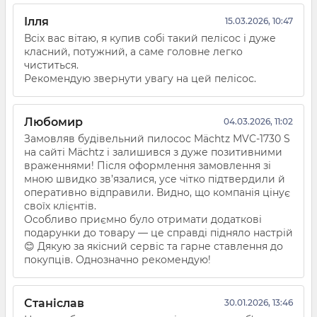
Ілля
15.03.2026, 10:47
Всіх вас вітаю, я купив собі такий пелісос і дуже
класний, потужний, а саме головне легко
чиститься.
Рекомендую звернути увагу на цей пелісос.
Любомир
04.03.2026, 11:02
Замовляв будівельний пилосос Mächtz MVC-1730 S
на сайті Mächtz і залишився з дуже позитивними
враженнями! Після оформлення замовлення зі
мною швидко зв’язалися, усе чітко підтвердили й
оперативно відправили. Видно, що компанія цінує
своїх клієнтів.
Особливо приємно було отримати додаткові
подарунки до товару — це справді підняло настрій
😊 Дякую за якісний сервіс та гарне ставлення до
покупців. Однозначно рекомендую!
Станіслав
30.01.2026, 13:46