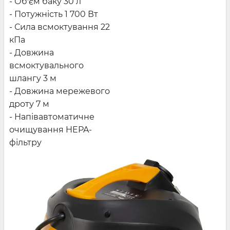
- Об'єм баку 30 л
- Потужність 1 700 Вт
- Сила всмоктування 22
кПа
- Довжина
всмоктувального
шлангу 3 м
- Довжина мережевого
дроту 7 м
- Напівавтоматичне
очищування HEPA-
фільтру