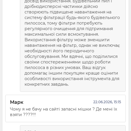
досвід використання. Будівельний пил і
дрібнодисперсні частинки дійсно
створюють підвищене навантаження на
систему фільтрації будь-якого будівельного
пилососа, тому фільтри потребують
регулярного очищення для підтримання
максимальної сили всмоктування.
Використання фільтру може зменшити
навантаження на фільтр, однак не виключає
необхідності його періодичного
обслуговування. Ми вдячні, що поділилися
своїми спостереженнями щодо роботи
пилососа в різних умовах. Ваш відгук
допомагає іншим покупцям краще оцінити
особливості використання інструмента для
конкретних завдань.
Марк
22.06.2026, 15:15
Чому я не бачу на сайті запасні мішки ? Де мені їх
взяти ????!!!