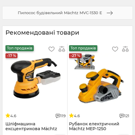
Пилосос будівельний Mächtz MVC‑1530 Е
Рекомендовані товари
Топ продажів
Топ продажів
-17 %
-27 %
4.6
119
4.6
121
Шліфмашина
Рубанок електричний
ексцентрикова Mächtz
Mächtz MEP-1250
MOS-500 VS