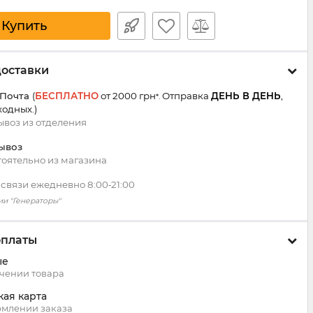
Купить
доставки
 Почта
(
БЕСПЛАТНО
от 2000 грн
Отправка
ДЕНЬ В ДЕНЬ
,
*.
ходных.
)
воз из
отделения
ывоз
оятельно из магазина
 связи ежедневно 8:00‑21:00
ии "Генераторы"
оплаты
ые
чении товара
кая карта
млении заказа