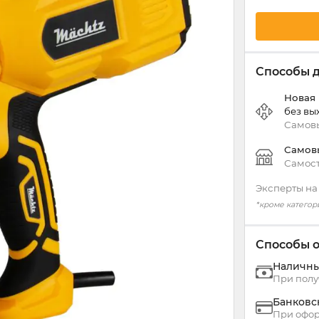
Способы 
Новая
без вы
Самовы
Самов
Самост
Эксперты на
*кроме категор
Способы 
Наличн
При полу
Банковс
При офор