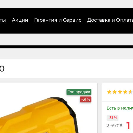
ты
Акции
Гарантия и Сервис
Доставка и Оплат
0
Топ продаж
-31 %
Есть в нал
-31 %
1
2 550
₴