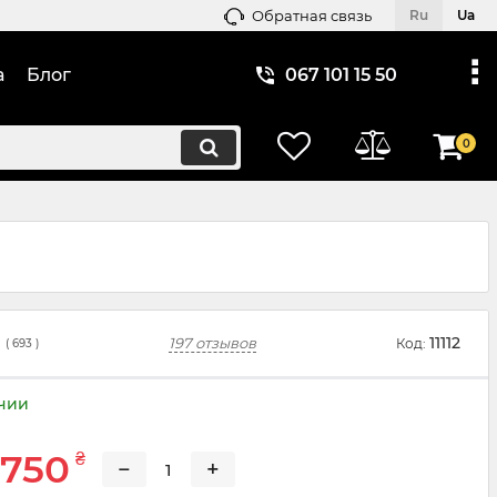
Обратная связь
Ru
Ua
а
Блог
067 101 15 50
0
11112
197 отзывов
Код:
(
693
)
ичии
 750
₴
−
+