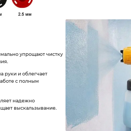
мально упрощают чистку
ия.
а руки и облегчает
работе с полным
ляет надежно
ащает выскальзывание.