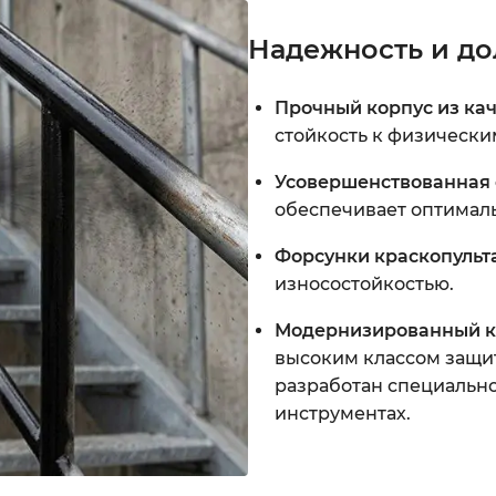
Надежность и до
Прочный корпус из кач
стойкость к физическ
Усовершенствованная 
обеспечивает оптимал
Форсунки краскопульт
износостойкостью.
Модернизированный к
высоким классом защит
разработан специальн
инструментах.