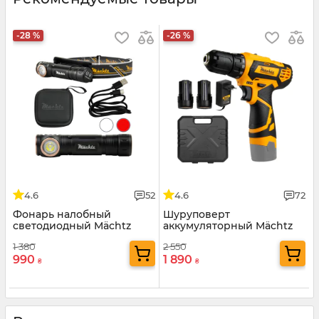
-28 %
-26 %
4.6
52
4.6
72
Фонарь налобный
Шуруповерт
светодиодный Mächtz
аккумуляторный Mächtz
MHL-2208 M
MCD-12N-Li
1 380
2 550
990
1 890
₴
₴