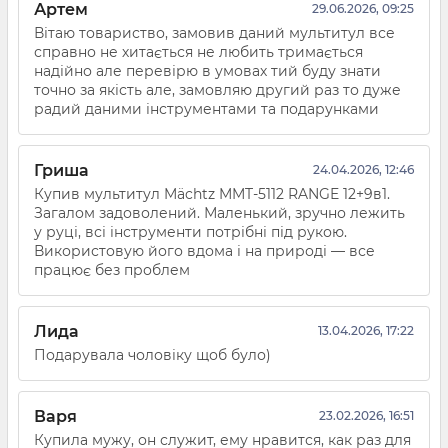
Артем
29.06.2026, 09:25
Вітаю товариство, замовив даний мультитул все
справно не хитається не любить тримається
надійно але перевірю в умовах тий буду знати
точно за якість але, замовляю другий раз то дуже
радий даними інструментами та подарунками
Гриша
24.04.2026, 12:46
Купив мультитул Mächtz MMT-5112 RANGE 12+9в1.
Загалом задоволений. Маленький, зручно лежить
у руці, всі інструменти потрібні під рукою.
Використовую його вдома і на природі — все
працює без проблем
Лида
13.04.2026, 17:22
Подарувала чоловіку щоб було)
Варя
23.02.2026, 16:51
Купила мужу, он служит, ему нравится, как раз для