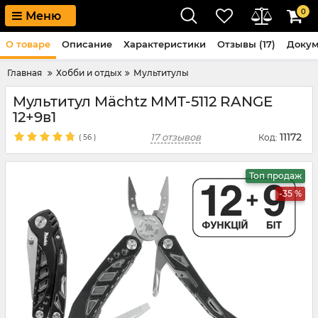
0
Меню
О товаре
Описание
Характеристики
Отзывы (17)
Доку
Главная
Хобби и отдых
Мультитулы
Мультитул Mächtz MMT-5112 RANGE
12+9в1
11172
17 отзывов
Код:
(
56
)
Топ продаж
-35 %