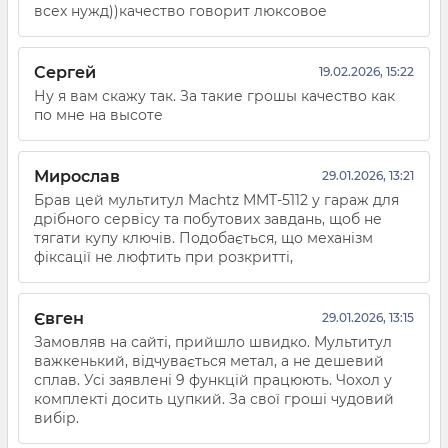
всех нужд))качество говорит люксовое
Сергей
19.02.2026, 15:22
Ну я вам скажу так. За такие грошы качество как
по мне на высоте
Мирослав
29.01.2026, 13:21
Брав цей мультитул Machtz MMT-5112 у гараж для
дрібного сервісу та побутових завдань, щоб не
тягати купу ключів. Подобається, що механізм
фіксації не люфтить при розкритті,
Євген
29.01.2026, 13:15
Замовляв на сайті, прийшло швидко. Мультитул
важкенький, відчувається метал, а не дешевий
сплав. Усі заявлені 9 функцій працюють. Чохол у
комплекті досить цупкий. За свої гроші чудовий
вибір.