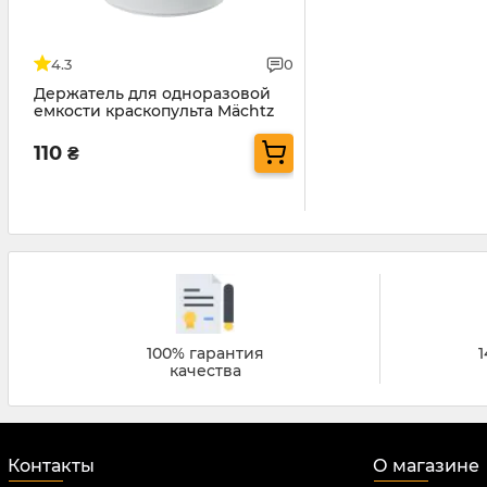
4.3
0
Держатель для одноразовой
емкости краскопульта Mächtz
110
₴
100% гарантия
1
качества
Контакты
О магазине