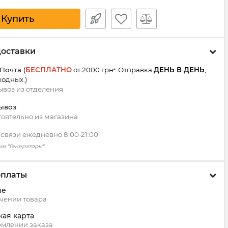
Купить
доставки
 Почта
(
БЕСПЛАТНО
от 2000 грн
Отправка
ДЕНЬ В ДЕНЬ
,
*.
ходных.
)
воз из
отделения
ывоз
оятельно из магазина
 связи ежедневно 8:00‑21:00
ии "Генераторы"
оплаты
ые
чении товара
кая карта
млении заказа