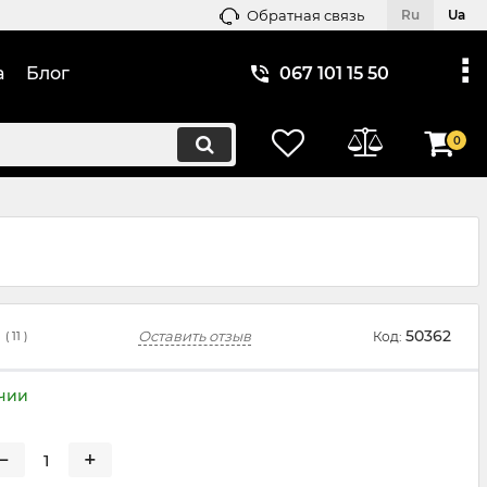
Обратная связь
Ru
Ua
а
Блог
067 101 15 50
0
50362
Оставить отзыв
Код:
(
11
)
ичии
−
+