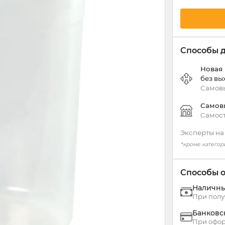
Способы 
Новая
без вы
Самовы
Самов
Самост
Эксперты на
*кроме категор
Способы 
Наличн
При полу
Банковс
При офор