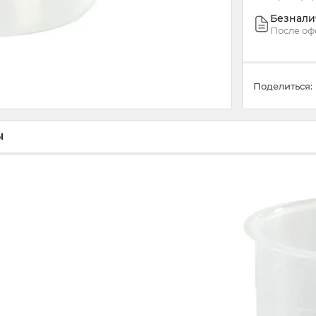
Безнали
После оф
Поделиться:
ы