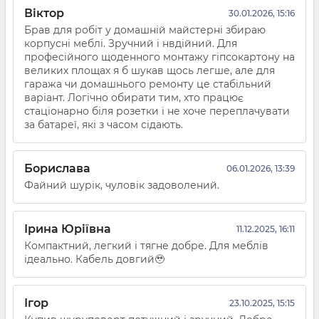
Віктор
30.01.2026, 15:16
Брав для робіт у домашній майстерні збираю
корпусні меблі. Зручний і нвдійний. Для
професійного щоденного монтажу гіпсокартону на
великих площах я б шукав щось легше, але для
гаража чи домашнього ремонту це стабільний
варіант. Логічно обирати тим, хто працює
стаціонарно біля розетки і не хоче переплачувати
за батареї, які з часом сідають.
Борислава
06.01.2026, 13:39
Файний шурік, чуловік задоволений.
Ірина Юріївна
11.12.2025, 16:11
Компактний, легкий і тягне добре. Для меблів
ідеально. Кабель довгий🥹
Ігор
23.10.2025, 15:15