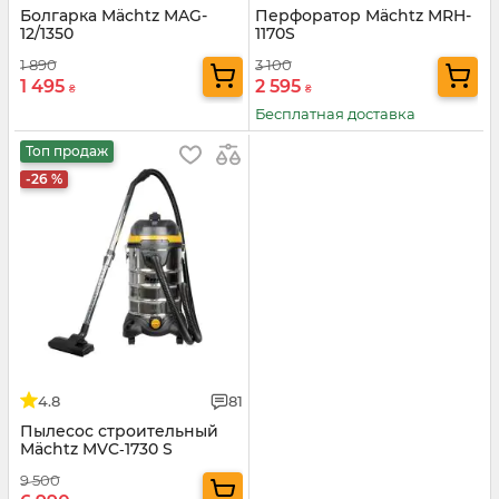
Болгарка Mächtz MAG-
Перфоратор Mächtz MRH-
12/1350
1170S
1 890
3 100
1 495
2 595
₴
₴
Бесплатная доставка
Топ продаж
-26 %
4.8
81
Пылесос строительный
Mächtz MVC‑1730 S
9 500