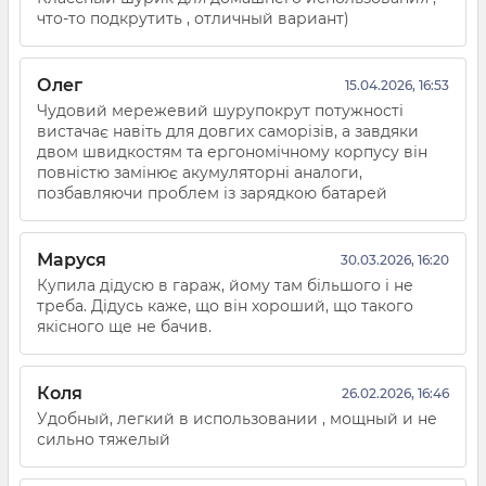
что-то подкрутить , отличный вариант)
Олег
15.04.2026, 16:53
Чудовий мережевий шурупокрут потужності
вистачає навіть для довгих саморізів, а завдяки
двом швидкостям та ергономічному корпусу він
повністю замінює акумуляторні аналоги,
позбавляючи проблем із зарядкою батарей
Маруся
30.03.2026, 16:20
Купила дідусю в гараж, йому там більшого і не
треба. Дідусь каже, що він хороший, що такого
якісного ще не бачив.
Коля
26.02.2026, 16:46
Удобный, легкий в использовании , мощный и не
сильно тяжелый