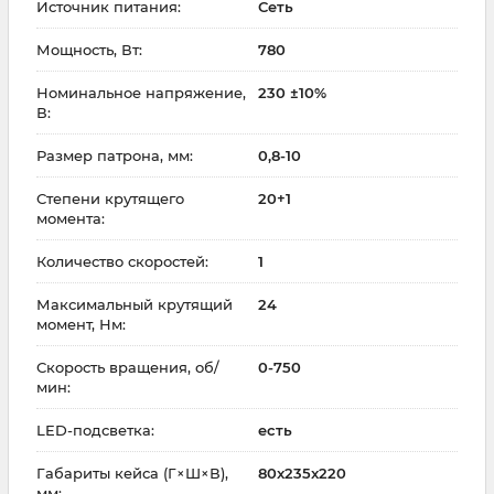
Источник питания:
Сеть
Мощность, Вт:
780
Номинальное напряжение,
230 ±10%
В:
Размер патрона, мм:
0,8-10
Степени крутящего
20+1
момента:
Количество скоростей:
1
Максимальный крутящий
24
момент, Нм:
Скорость вращения, об/
0-750
мин:
LED-подсветка:
есть
Габариты кейса (Г×Ш×В),
80x235x220
мм: