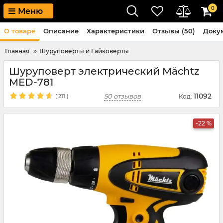
0
Меню
О товаре
Описание
Характеристики
Отзывы (50)
Доку
Главная
Шуруповерты и Гайковерты
Шуруповерт электрический Mächtz
MED-781
11092
50 отзывов
Код:
(
211
)
-22 %