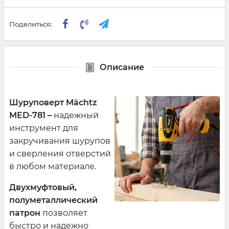
Поделиться:
Описание
Шуруповерт Mächtz
MED
-781 –
надежный
инструмент для
закручивания шурупов
и сверления отверстий
в любом материале.
Двухмуфтовый,
полуметаллический
патрон
позволяет
быстро и надежно