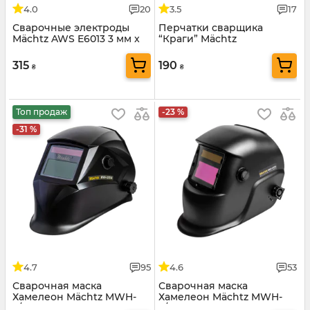
4.0
20
3.5
17
Сварочные электроды
Перчатки сварщика
Mächtz AWS E6013 3 мм x
“Краги” Mächtz
2,5 кг
315
190
₴
₴
Топ продаж
-23 %
-31 %
4.7
95
4.6
53
Сварочная маска
Сварочная маска
Хамелеон Mächtz MWH-
Хамелеон Mächtz MWH-
2/254
2/154