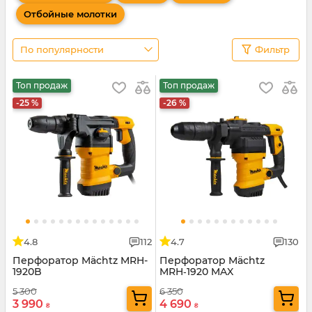
Отбойные молотки
По популярности
Фильтр
Топ продаж
Топ продаж
-25 %
-26 %
4.8
112
4.7
130
Перфоратор Mächtz MRH-
Перфоратор Mächtz
1920B
MRH‑1920 MAX
5 300
6 350
3 990
4 690
₴
₴