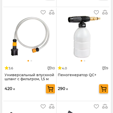
3.6
10
4.0
9
Универсальный впускной
Пеногенератор QC+
шланг с фильтром, 1,5 м
420
290
₴
₴