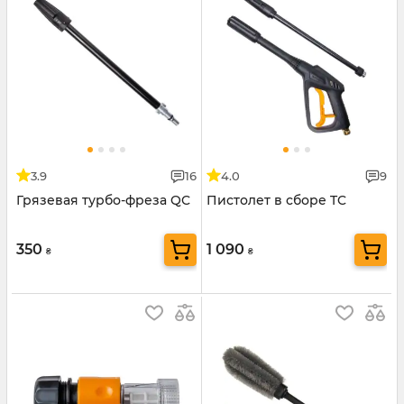
3.9
16
4.0
9
Грязевая турбо-фреза QC
Пистолет в сборе TC
350
1 090
₴
₴