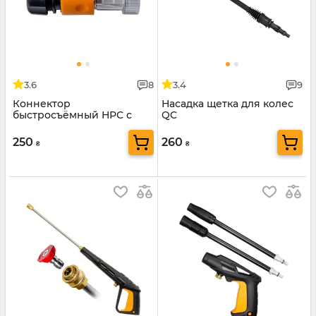
3.6
8
3.4
9
Коннектор
Насадка щетка для колес
быстросъёмный НРС с
QC
фильтром тонкой очистки
250
260
₴
₴