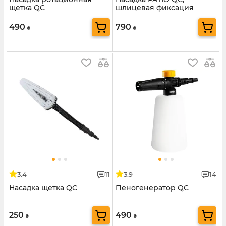
щетка QC
шлицевая фиксация
490
790
₴
₴
3.4
11
3.9
14
Насадка щетка QC
Пеногенератор QC
250
490
₴
₴