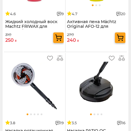
4.6
9
4.7
20
Жидкий холодный воск
Активная пена Mächtz
Machtz FRIWAX для
Original AFO-12 для
автомобиля
безконтактной мойки
310
270
авто
250
240
₴
₴
3.8
19
3.5
16
Насадка ротационная
Насадка PATIO QC,