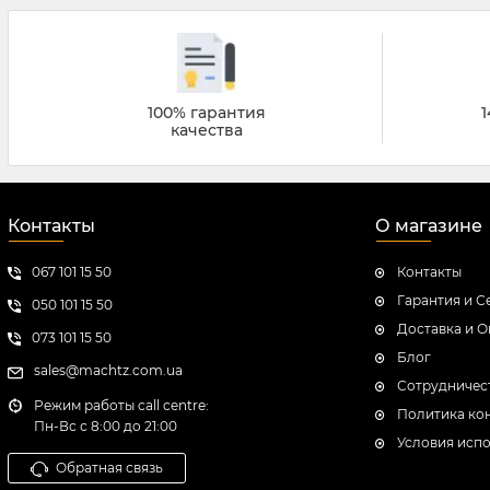
100% гарантия
1
качества
Контакты
О магазине
067 101 15 50
Контакты
Гарантия и С
050 101 15 50
Доставка и О
073 101 15 50
Блог
sales@machtz.com.ua
Сотрудничес
Режим работы c
all centre:
Политика ко
Пн-Вс с 8:00 до 21:00
Условия испо
Обратная связь