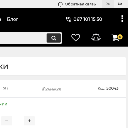
Обратная связь
Ru
Ua
а
Блог
067 101 15 50
0
ки
50043
8 отзывов
Код:
(
51
)
ичии
−
+