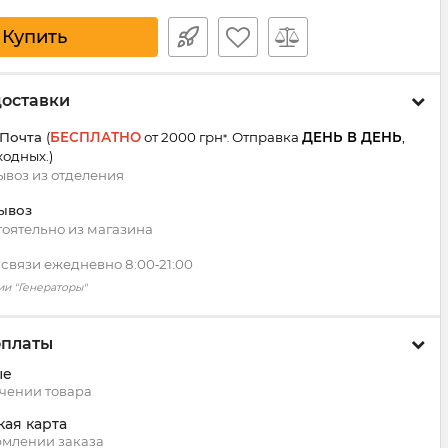
Купить
доставки
 Почта
(
БЕСПЛАТНО
от 2000 грн
Отправка
ДЕНЬ В ДЕНЬ
,
*.
ходных.
)
воз из
отделения
ывоз
оятельно из магазина
 связи ежедневно 8:00‑21:00
ии "Генераторы"
оплаты
ые
чении товара
кая карта
млении заказа