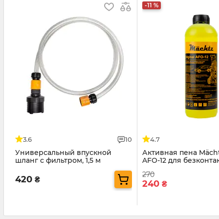
-11 %
3.6
10
4.7
Универсальный впускной
Активная пена Mächt
шланг с фильтром, 1,5 м
AFO-12 для безконта
мойки авто
270
420
₴
240
₴