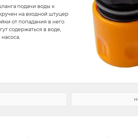
ланга подачи воды к
акручен на входной штуцер
йки от попадания в него
ут содержаться в воде,
насоса.
Н