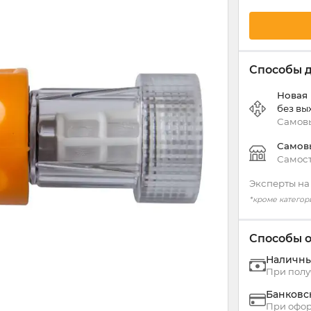
Способы 
Новая
без вы
Самовы
Самов
Самост
Эксперты на
*кроме категор
Способы 
Наличн
При полу
Банковс
При офор