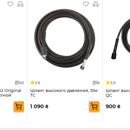
20
3.9
8
3.9
z Original
Шланг высокого давления, 10м
Шланг выс
ктной
TC
QC
1 090
900
₴
₴