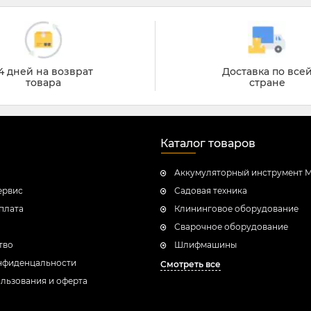
4 дней на возврат
Доставка по все
товара
стране
Каталог товаров
Аккумуляторный инструмент M
ервис
Садовая техника
плата
Клининговое оборудование
Сварочное оборудование
тво
Шлифмашины
нфиденцальности
Смотреть все
льзования и оферта