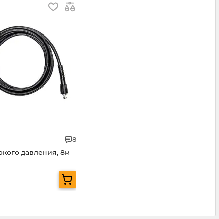
8
окого давления, 8м