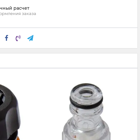
чный расчет
ормления заказа