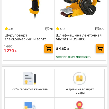
4.6
78
4.0
109
Шуруповерт
Шлифмашина ленточная
электрический Mächtz
Mächtz MBS-1100
MED-782
1 680
3 450
₴
1 270
₴
Бесплатная доставка
100% гарантия качества
14 дней на возврат
товара