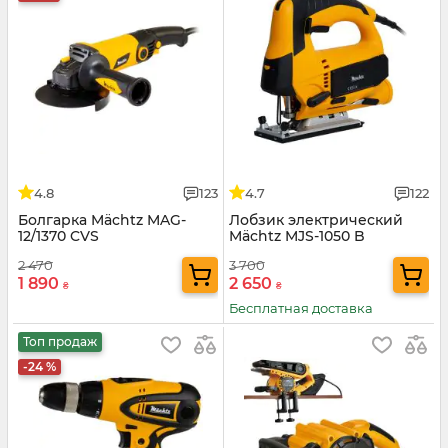
4.8
123
4.7
122
Болгарка Mächtz MAG-
Лобзик электрический
12/1370 CVS
Mächtz MJS-1050 B
2 470
3 700
1 890
2 650
₴
₴
Бесплатная доставка
Топ продаж
-24 %