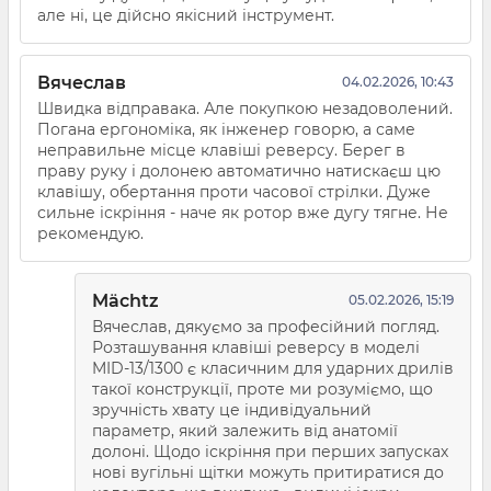
але ні, це дійсно якісний інструмент.
Вячеслав
04.02.2026, 10:43
Швидка відправака. Але покупкою незадоволений.
Погана ергономіка, як інженер говорю, а саме
неправильне місце клавіші реверсу. Берег в
праву руку і долонею автоматично натискаєш цю
клавішу, обертання проти часової стрілки. Дуже
сильне іскріння - наче як ротор вже дугу тягне. Не
рекомендую.
Mächtz
05.02.2026, 15:19
Вячеслав, дякуємо за професійний погляд.
Розташування клавіші реверсу в моделі
MID-13/1300 є класичним для ударних дрилів
такої конструкції, проте ми розуміємо, що
зручність хвату це індивідуальний
параметр, який залежить від анатомії
долоні. Щодо іскріння при перших запусках
нові вугільні щітки можуть притиратися до