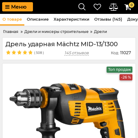
0
Меню
О товаре
Описание
Характеристики
Отзывы (145)
Док
Главная
Дрели и миксеры строительные
Дрели
Дрель ударная Mächtz MID-13/1300
11027
145 отзывов
Код:
(
508
)
Топ продаж
-26 %