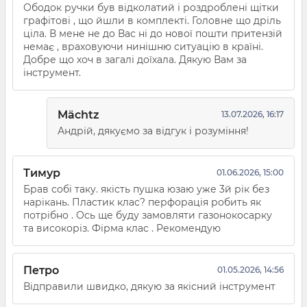
Ободок ручки був відколатий і роздроблені щітки
графітові , що йшли в комплекті. Головне що дріль
ціла. В мене не до Вас ні до нової пошти притензій
немає , враховуючи нинішню ситуацію в країні.
Добре що хоч в загалі доїхала. Дякую Вам за
інструмент.
Mächtz
13.07.2026, 16:17
Андрій, дякуємо за відгук і розуміння!
Тимур
01.06.2026, 15:00
Брав собі таку. якість пушка юзаю уже 3й рік без
нарікань. Плаcтик клас? перфорація робить як
потрібно . Ось ще буду замовляти газонокосарку
та високоріз. Фірма клас . Рекомендую
Петро
01.05.2026, 14:56
Відправили швидко, дякую за якісний інструмент