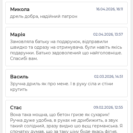
Микола
16.04.2026, 16:11
дрель добра, надійний патрон
Марія
02.04.2026, 13:57
Замовляла батьку на подарунок, відправили
швидко та одразу на отримувача. були навіть якісь
подарунки. Батько задоволений що найголовніше.
Спасибі вам.
Василь
02.03.2026, 14:51
Зручна дриль як про мене. І в руку сіла и стіни
крутить
Стас
09.02.2026, 12:55
Вона така мощна, що бетон гризе як сухарик!
Ручка дуже удобна, в руках не дрибижить, а звук
такий солідний, зразу видно шо вєщ германська. Я
спочатку думав, що за таку ціну буде якась фігня,