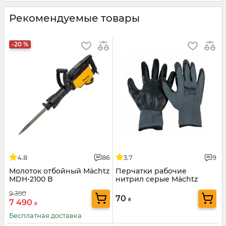
Рекомендуемые товары
-20 %
4.8
86
3.7
9
Молоток отбойный Mächtz
Перчатки рабочие
MDH-2100 B
нитрил серые Mächtz
9 350
70
₴
7 490
₴
Бесплатная доставка