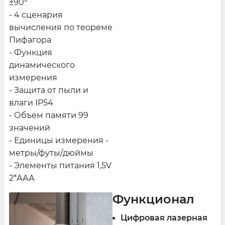
±90°
- 4 сценария
вычисления по теореме
Пифагора
- Функция
динамического
измерения
- Защита от пыли и
влаги IP54
- Объем памяти 99
значений
- Единицы измерения -
метры/футы/дюймы
- Элементы питания 1,5V
2*ААА
Функционал
Цифровая лазерная