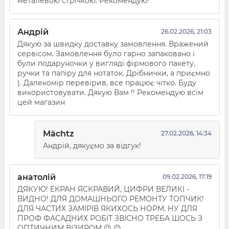
металевою стрічкою. Рекомендую!
Андрій
26.02.2026, 21:03
Дякую за швидку доставку замовлення. Вражений
сервісом. Замовлення було гарно запаковано і
були подаруночки у вигляді фірмового пакету,
ручки та папіру для нотаток. Дрібнички, а приємно
). Далекомір перевірив, все працює чітко. Буду
використовувати. Дякую Вам !! Рекомендую всім
цей магазин
Mächtz
27.02.2026, 14:34
Андрій, дякуємо за відгук!
анатолій
09.02.2026, 17:19
ДЯКУЮ! ЕКРАН ЯСКРАВИЙ, ЦИФРИ ВЕЛИКІ -
ВИДНО! ДЛЯ ДОМАШНЬОГО РЕМОНТУ ТОПЧИК!
ДЛЯ ЧАСТИХ ЗАМІРІВ ЯКИХОСЬ НОРМ. НУ ДЛЯ
ПРОФ ФАСАДНИХ РОБІТ ЗВІСНО ТРЕБА ШОСЬ З
ОПТИЧНИМ ВІЗИРОМ 😉 😉