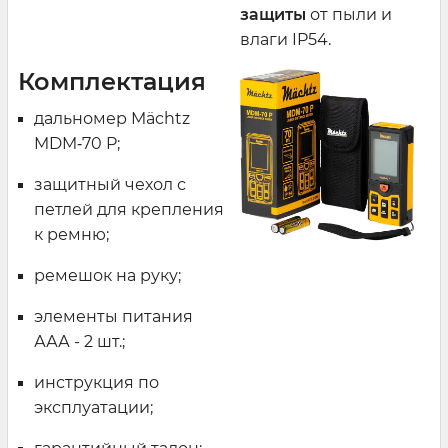
защиты
от пыли и
влаги IP54.
Комплектация
дальномер Mächtz
MDM‑70 P;
защитный чехол с
петлей для крепления
к ремню;
ремешок на руку;
элементы питания
ААА - 2 шт.;
инструкция по
эксплуатации;