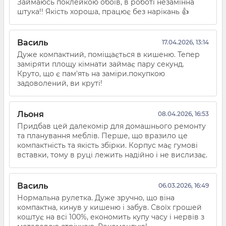
Займаюсь поклейкою обоїв, в роботі незамінна
штука!! Якість хороша, працює без нарікань 👍
Василь
17.04.2026, 13:14
Дуже компактний, поміщається в кишеню. Тепер
заміряти площу кімнати займає пару секунд.
Круто, що є пам'ять на заміри.покупкою
задоволений, ви круті!
Льоня
08.04.2026, 16:53
Придбав цей далекомір для домашнього ремонту
та планування меблів. Перше, що вразило це
компактність та якість збірки. Корпус має гумові
вставки, тому в руці лежить надійно і не вислизає.
Василь
06.03.2026, 16:49
Нормальна рулетка. Дуже зручно, що віна
компактна, кинув у кишеню і забув. Своїх грошей
коштує на всі 100%, економить купу часу і нервів з