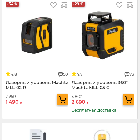
-34 %
-29 %
4.8
50
4.7
73
Лазерный уровень Mächtz
Лазерный уровень 360°
MLL-02 R
Mächtz MLL-05 G
2 250
3 810
1 490
2 690
₴
₴
Бесплатная доставка