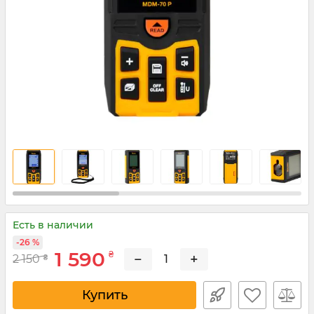
Есть в наличии
-26 %
1 590
₴
−
+
2 150
₴
Купить