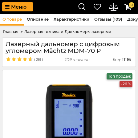
0
Меню
О товаре
Описание
Характеристики
Отзывы (109)
Док
Главная
Лазерная техника
Дальномеры лазерные
Лазерный дальномер с цифровым
угломером Mächtz MDM-70 P
11116
109 отзывов
Код:
(
361
)
Топ продаж
-26 %