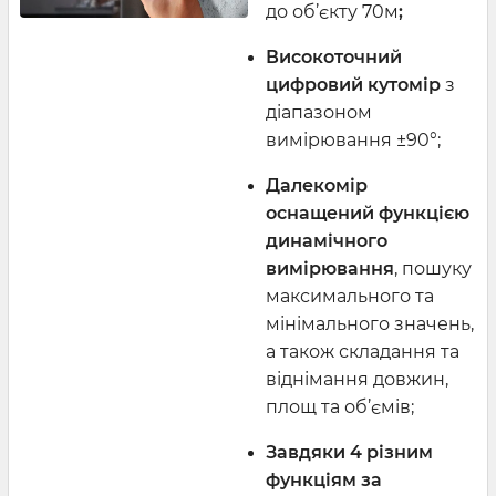
до об’єкту 70м
;
Високоточний
цифровий кутомір
з
діапазоном
вимірювання ±90°;
Далекомір
оснащений
функцією
динамічного
вимірювання
, пошуку
максимального та
мінімального значень,
а також складання та
віднімання довжин,
площ та об’ємів;
Завдяки
4 різним
функціям за