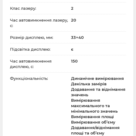
Клас лазеру:
2
Час автовимкнення лазеру,
20
с:
Розмір дисплею, мм:
33×40
Підсвітка дисплею:
є
Час автовимкнення
150
дисплею, с:
Функціональність:
Динамічне вимірювання
Декілька замірів
Додавання та віднімання
значень
Вимірювання
максимального та
мінімального значень
Вимірювання площі
Вимірювання об’єму
Додавання/віднімання
площі та об’єму