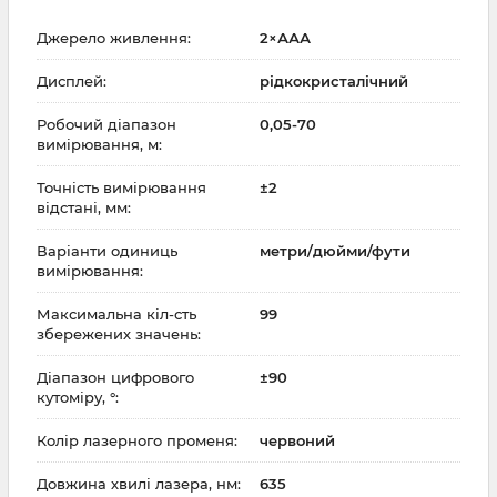
Джерело живлення:
2×ААА
Дисплей:
рідкокристалічний
Робочий діапазон
0,05-70
вимірювання, м:
Точність вимірювання
±2
відстані, мм:
Варіанти одиниць
метри/дюйми/фути
вимірювання:
Максимальна кіл-сть
99
збережених значень:
Діапазон цифрового
±90
кутоміру, °:
Колір лазерного променя:
червоний
Довжина хвилі лазера, нм:
635