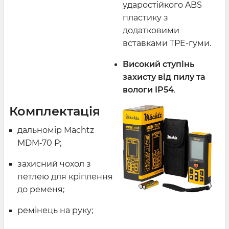
ударостійкого ABS
пластику з
додатковими
вставками TPE-гуми.
Високий ступінь
захисту від пилу та
вологи IP54
.
Комплектація
дальномір Mächtz
MDM‑70 P;
захисний чохол з
петлею для кріплення
до ременя;
ремінець на руку;