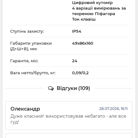
Цифровий кутомір
4 варіації вимірювань за
теоремою Піфагора
Тон клавіш
Ступінь захисту:
IP54
Габарити упаковки
49х86х160
(Д×Ш×В), мм:
Гарантія, міс:
24
Вага нетто/брутто, кг:
0,09/0,2
Відгуки (109)
Олександр
28.07.2026, 16:11
Дуже класний! використовував небагато - але все
гуд!