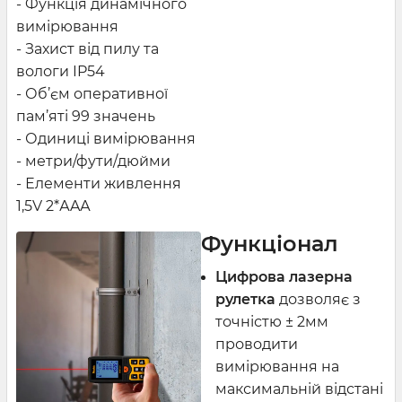
- Функція динамічного
вимірювання
- Захист від пилу та
вологи IP54
- Об’єм оперативної
пам’яті 99 значень
- Одиниці вимірювання
- метри/фути/дюйми
- Елементи живлення
1,5V 2*АAА
Функціонал
Цифрова лазерна
рулетка
дозволяє з
точністю ± 2мм
проводити
вимірювання на
максимальній відстані