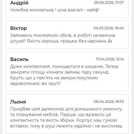
Андрій
09.06.2026, 17:07
похибка мінімальна ! ціна взагалі - кайф!
Віктор
04.05.2026, 16:40
Займаюсь поклейкою обоїв, в роботі незамінна
штука!! Якість хороша, працює без нарікань 👍
Василь
17.04.2026, 13:14
Дуже компактний, поміщається в кишеню. Тепер
заміряти площу кімнати займає пару секунд.
Круто, що є пам'ять на заміри.покупкою
задоволений, ви круті!
Льоня
08.04.2026, 16:53
Придбав цей далекомір для домашнього ремонту
та планування меблів. Перше, що вразило це
компактність та якість збірки. Корпус має гумові
вставки, тому в руці лежить надійно і не вислизає.