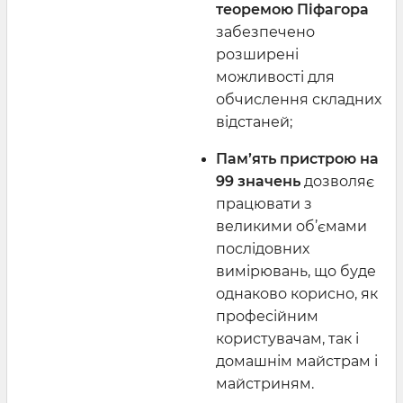
теоремою Піфагора
забезпечено
розширені
можливості для
обчислення складних
відстаней;
Пам’ять пристрою на
99 значень
дозволяє
працювати з
великими об’ємами
послідовних
вимірювань, що буде
однаково корисно, як
професійним
користувачам, так і
домашнім майстрам і
майстриням.