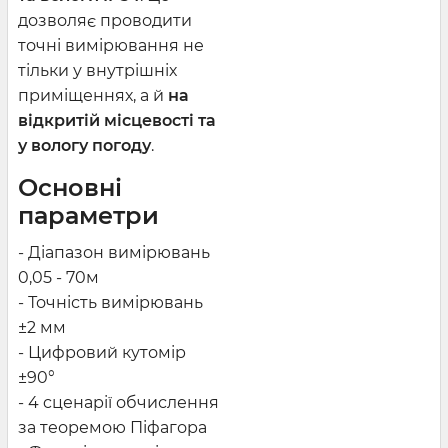
дозволяє проводити
точні вимірювання не
тільки у внутрішніх
приміщеннях, а й
на
відкритій місцевості та
у вологу погоду
.
Основні
параметри
- Діапазон вимірювань
0,05 - 70м
- Точність вимірювань
±2 мм
- Цифровий кутомір
±90°
- 4 cценарії обчислення
за теоремою Піфагора