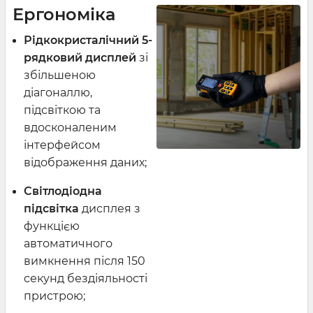
Ергономіка
Рідкокристалічний
5-
рядковий дисплей
зі
збільшеною
діагоналлю,
підсвіткою та
вдосконаленим
інтерфейсом
відображення даних;
Світлодіодна
підсвітка
дисплея з
функцією
автоматичного
вимкнення після 150
секунд бездіяльності
пристрою;