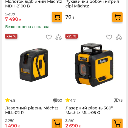
Молоток відбійний Mächtz
Рукавички робочі нітрил
MDH-2100 B
сірі Mächtz
9 350
70
₴
7 490
₴
Безкоштовна доставка
-34 %
-29 %
4.8
50
4.7
73
Лазерний рівень Mächtz
Лазерний рівень 360°
MLL-02 R
Mächtz MLL-05 G
2 250
3 810
1 490
2 690
₴
₴