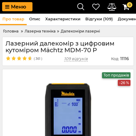
0
Меню
Про товар
Опис
Характеристики
Відгуки (109)
Докуме
Головна
Лазерна техніка
Далекоміри лазерні
Лазерний далекомір з цифровим
кутоміром Mächtz MDM-70 P
11116
109 відгуків
Код:
(
361
)
Топ продажів
-26 %