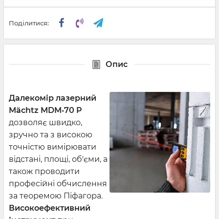
Поділитися:
Опис
Далекомір лазерний
Mächtz MDM‑70 P
дозволяє швидко,
зручно та з високою
точністю вимірювати
відстані, площі, об'єми, а
також проводити
професійні обчислення
за теоремою Піфагора.
Високоефективний