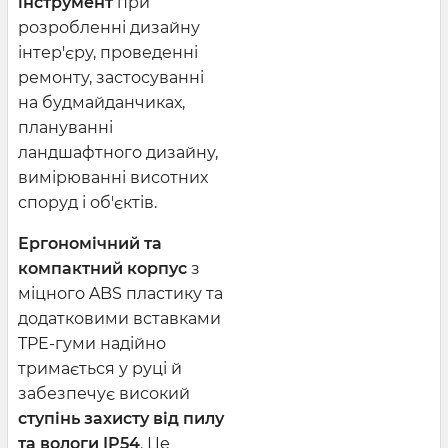
інструмент
при
розробленні дизайну
інтер'єру, проведенні
ремонту, застосуванні
на будмайданчиках,
плануванні
ландшафтного дизайну,
вимірюванні висотних
споруд і об'єктів.
Ергономічний та
компактний корпус
з
міцного ABS пластику та
додатковими вставками
TPE-гуми надійно
тримається у руці й
забезпечує високий
ступінь захисту від пилу
та вологи IP54
. Це