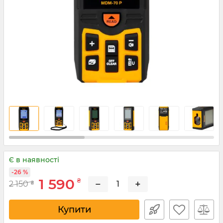
Є в наявності
-26 %
1 590
₴
−
+
2 150
₴
Купити