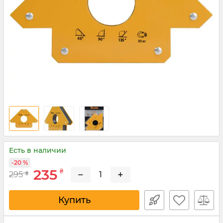
Есть в наличии
-20 %
235
₴
−
+
295
₴
Купить