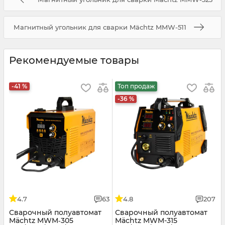
Магнитный угольник для сварки Mächtz MMW-511
Рекомендуемые товары
-41 %
Топ продаж
-36 %
4.7
63
4.8
207
Сварочный полуавтомат
Сварочный полуавтомат
Mächtz MWM‑305
Mächtz MWM-315