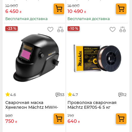
MIG/MAG/MMA/TIG
MIG/MAG/MMA/TIG
10 900
16 500
6 450
10 490
₴
₴
Бесплатная доставка
Бесплатная доставка
-23 %
-10 %
4.6
53
4.7
12
Сварочная маска
Проволока сварочная
Хамелеон Mächtz MWH-
Mäсhtz ER70S-6 5 кг
2/154
980
710
750
640
₴
₴