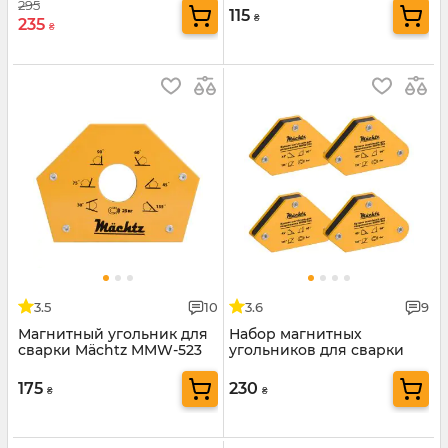
295
115
₴
235
₴
3.5
10
3.6
9
Магнитный угольник для
Набор магнитных
сварки Mächtz MMW-523
угольников для сварки
Mächtz MMW-304
175
230
₴
₴