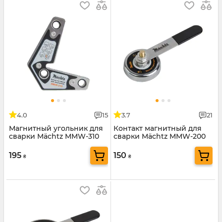
4.0
15
3.7
21
Магнитный угольник для
Контакт магнитный для
сварки Mächtz MMW-310
сварки Mächtz MMW-200
195
150
₴
₴