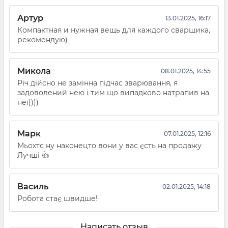
Артур
13.01.2025, 16:17
Компактная и нужная вещь для каждого сварщика,
рекомендую)
Микола
08.01.2025, 14:55
Річ дійсно не замінна підчас зварювання, я
задоволений нею і тим що випадково натрапив на
неї))))
Марк
07.01.2025, 12:16
Мьохтс ну наконецто вони у вас єсть на продажу
Лучші 👍
Василь
02.01.2025, 14:18
Робота стає швидше!
Написать отзыв