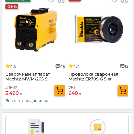
-29 %
4.6
48
4.7
12
Сварочный аппарат
Проволока сварочная
Mächtz MWM‑265 S
Mäсhtz ER70S-6 5 кг
4 940
710
3 490
640
₴
₴
Бесплатная доставка