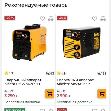
Рекомендуемые товары
-22 %
-34 %
4.7
43
4.9
138
Сварочный аппарат
Сварочный аппарат
Mächtz MWM‑265 H
Mächtz MWM-255 S
4 160
4 550
3 250
2 990
₴
₴
Бесплатная доставка
Бесплатная доставка
Топ продаж
-10 %