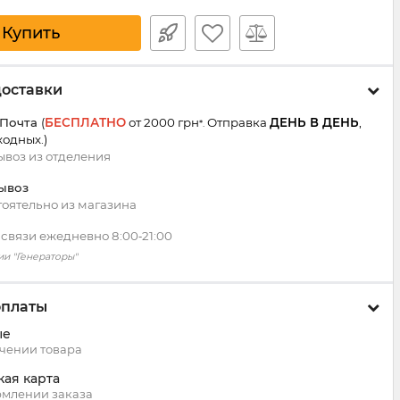
Купить
доставки
 Почта
(
БЕСПЛАТНО
от 2000 грн
Отправка
ДЕНЬ В ДЕНЬ
,
*.
ходных.
)
воз из
отделения
ывоз
оятельно из магазина
 связи ежедневно 8:00‑21:00
ии "Генераторы"
оплаты
ые
чении товара
кая карта
млении заказа