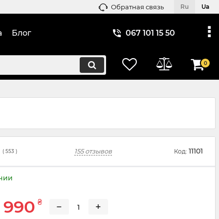
Обратная связь
Ru
Ua
а
Блог
067 101 15 50
0
11101
155 отзывов
Код:
(
553
)
ичии
 990
₴
−
+