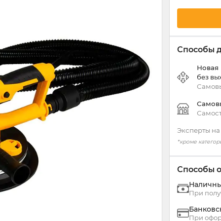
Способы 
Новая
без вы
Самовы
Самов
Самост
Эксперты на
*кроме категор
Способы 
Наличн
При полу
Банковс
При офор