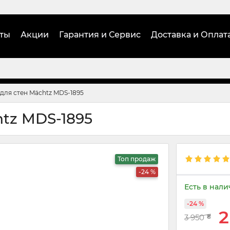
ты
Акции
Гарантия и Сервис
Доставка и Оплат
ля стен Mächtz MDS-1895
tz MDS-1895
Топ продаж
-24 %
Есть в нал
-24 %
2
3 950
₴