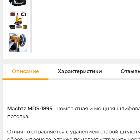
Описание
Характеристики
Отзывы
Machtz
MDS-1895
– компактная и мощная шлифова
потолка.
Отлично справляется с удалением старой штукатур
обоев и прочего, а также помогает устранить нер