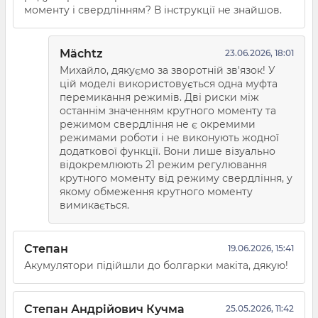
моменту і свердлінням? В інструкції не знайшов.
Mächtz
23.06.2026, 18:01
Михайло, дякуємо за зворотній зв'язок! У
цій моделі використовується одна муфта
перемикання режимів. Дві риски між
останнім значенням крутного моменту та
режимом свердління не є окремими
режимами роботи і не виконують жодної
додаткової функції. Вони лише візуально
відокремлюють 21 режим регулювання
крутного моменту від режиму свердління, у
якому обмеження крутного моменту
вимикається.
Степан
19.06.2026, 15:41
Акумулятори підійшли до болгарки макіта, дякую!
Степан Андрійович Кучма
25.05.2026, 11:42