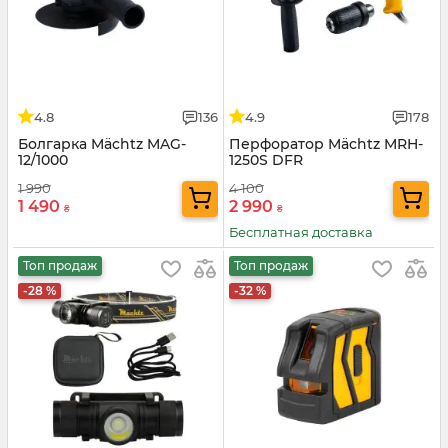
4.8
136
4.9
178
Болгарка Mächtz MAG-
Перфоратор Mächtz MRH-
12/1000
1250S DFR
1 990
4 100
1 490
2 990
₴
₴
Бесплатная доставка
Топ продаж
Топ продаж
-28 %
-32 %