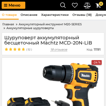
0
Меню
О товаре
Описание
Характеристики
Отзывы (18)
Доку
Главная
Аккумуляторный инструмент M20-SERIES
Аккумуляторные шуруповерты
Шуруповерт аккумуляторный
бесщеточный Mächtz MCD-20N-LiB
11191
18 отзывов
Код:
(
52
)
-24 %