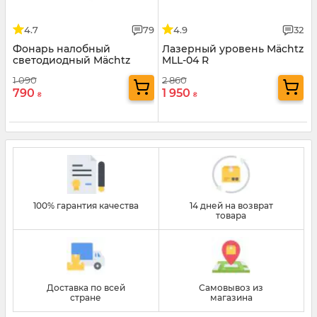
4.7
79
4.9
32
Фонарь налобный
Лазерный уровень Mächtz
светодиодный Mächtz
MLL-04 R
MHL-2205 A
1 090
2 860
790
1 950
₴
₴
100% гарантия качества
14 дней на возврат
товара
Доставка по всей
Самовывоз из
стране
магазина