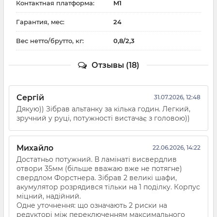
Контактная платформа:
M1
Гарантия, мес:
24
Вес нетто/брутто, кг:
0,8/2,3
Отзывы (18)
Сергій
31.07.2026, 12:48
Дякую)) Зібрав альтанку за кілька годин. Легкий,
зручний у руці, потужності вистачає з головою))
Михайло
22.06.2026, 14:22
Достатньо потужний. В ламінаті висвердлив
отвори 35мм (більше вважаю вже не потягне)
свердлом Форстнера. Зібрав 2 великі шафи,
акумулятор розрядився тільки на 1 поділку. Корпус
міцний, надійний.
Одне уточнення: що означають 2 риски на
редукторі між переключенням максимального