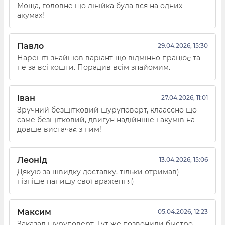
Моща, головне що лінійка була вся на одних
акумах!
Павло
29.04.2026, 15:30
Нарешті знайшов варіант що відмінно працює та
не за всі кошти. Порадив всім знайомим.
Іван
27.04.2026, 11:01
Зручний безщітковий шуруповерт, клаассно що
саме безщітковий, двигун надійніше і акумів на
довше вистачає з ним!
Леонід
13.04.2026, 15:06
Дякую за швидку доставку, тільки отримав)
пізніше напишу свої враження)
Максим
05.04.2026, 12:23
Заказал шуруповёрт. Тут же позвонили быстро