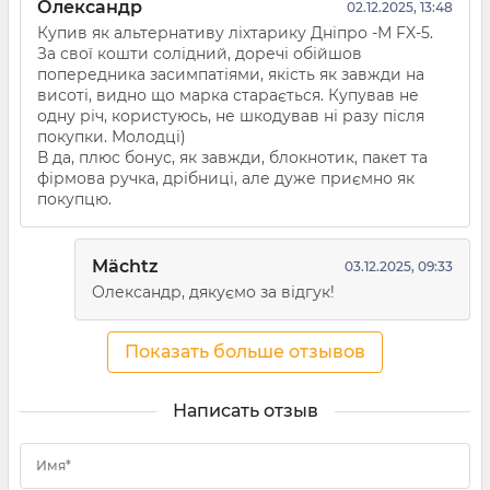
Олександр
02.12.2025, 13:48
Купив як альтернативу ліхтарику Дніпро -М FX-5.
За свої кошти солідний, доречі обійшов
попередника засимпатіями, якість як завжди на
висоті, видно що марка старається. Купував не
одну річ, користуюсь, не шкодував ні разу після
покупки. Молодці)
В да, плюс бонус, як завжди, блокнотик, пакет та
фірмова ручка, дрібниці, але дуже приємно як
покупцю.
Mächtz
03.12.2025, 09:33
Олександр, дякуємо за відгук!
Показать больше отзывов
Написать отзыв
Имя*