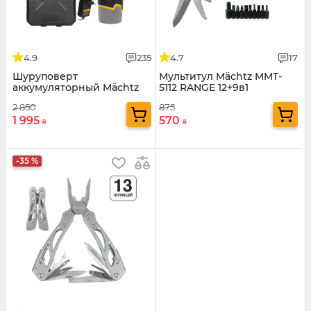
4.9
235
4.7
17
Шуруповерт
Мультитул Mächtz MMT-
аккумуляторный Mächtz
5112 RANGE 12+9в1
MCD-12Q-Li
2 850
875
1 995
570
₴
₴
-35 %