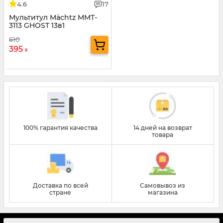
4.6
17
Мультитул Mächtz MMT-
3113 GHOST 13в1
610
395
₴
100% гарантия качества
14 дней на возврат
товара
Доставка по всей
Самовывоз из
стране
магазина