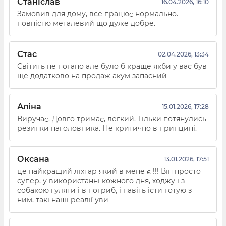
Станіслав
16.04.2026, 16:10
Замовив для дому, все працює нормально.
повністю металевий що дуже добре.
Стас
02.04.2026, 13:34
Світить не погано але було б краще якби у вас був
ще додатково на продаж акум запасний
Аліна
15.01.2026, 17:28
Виручає. Довго тримає, легкий. Тільки потянулись
резинки наголовника. Не критично в принципі.
Оксана
13.01.2026, 17:51
це найкращий ліхтар який в мене є !!! Він просто
супер, у використанні кожного дня, ходжу і з
собакою гуляти і в погриб, і навіть істи готую з
ним, такі наші реалії уви