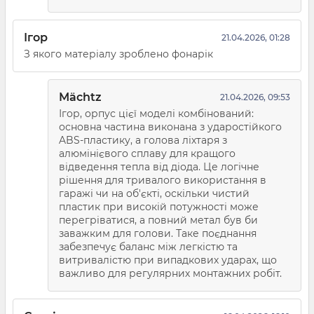
Ігор
21.04.2026, 01:28
З якого матеріалу зроблено фонарік
Mächtz
21.04.2026, 09:53
Ігор, орпус цієї моделі комбінований:
основна частина виконана з ударостійкого
ABS-пластику, а голова ліхтаря з
алюмінієвого сплаву для кращого
відведення тепла від діода. Це логічне
рішення для тривалого використання в
гаражі чи на об'єкті, оскільки чистий
пластик при високій потужності може
перегріватися, а повний метал був би
заважким для голови. Таке поєднання
забезпечує баланс між легкістю та
витривалістю при випадкових ударах, що
важливо для регулярних монтажних робіт.