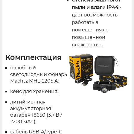
пыли и влаги
IP
44
-
дает возможность
работать в
помещениях с
повышенной
влажностью.
Комплектация
налобный
светодиодный фонарь
Mächtz MHL-2205 A;
кейс для хранения;
литий-ионная
аккумуляторная
батарея 18650 (3,7 В /
2200 мАч);
кабель USB-A/Type-C