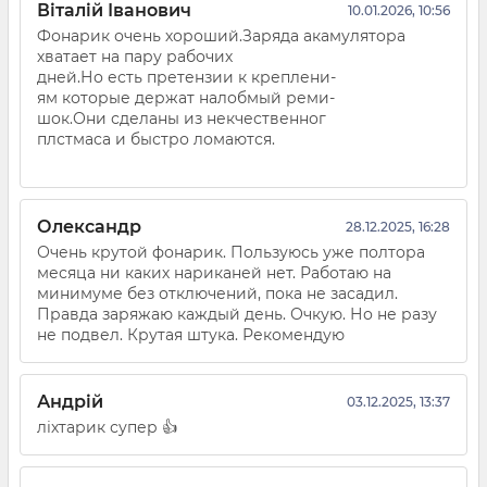
Віталій Іванович
10.01.2026, 10:56
Фонарик очень хороший.Заряда акамулятора
хватает на пару рабочих
дней.Но есть претензии к креплени-
ям которые держат налобмый реми-
шок.Они сделаны из некчественног
плстмаса и быстро ломаются.
Олександр
28.12.2025, 16:28
Очень крутой фонарик. Пользуюсь уже полтора
месяца ни каких нариканей нет. Работаю на
минимуме без отключений, пока не засадил.
Правда заряжаю каждый день. Очкую. Но не разу
не подвел. Крутая штука. Рекомендую
Андрій
03.12.2025, 13:37
ліхтарик супер 👍