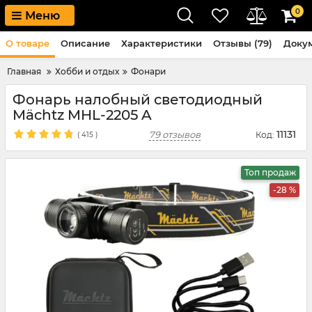
0
Меню
О товаре
Описание
Характеристики
Отзывы (79)
Доку
Главная
Хобби и отдых
Фонари
Фонарь налобный светодиодный
Mächtz MHL-2205 A
11131
79 отзывов
Код:
(
415
)
Топ продаж
-28 %