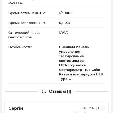
«WELD»:
Время затемнения, с:
1/30000
Время осветления, с:
0,1-0,8
Оптический класс
1/1/1/2
светофильтра:
Особенности:
Внешняя панель
управления
Тестирование
светофильтра
LED-подсветка
Светофильтр True Color
Разъем для зарядки USB
Type-C
Отзывы (1)
Сергій
14.11.2025, 17:10