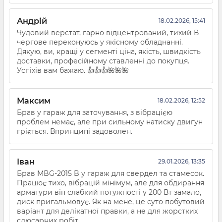
Андрій
18.02.2026, 15:41
Чудовий верстат, гарно відцентрований, тихий В
чергове переконуюсь у якісному обладнанні.
Дякую, ви, кращі у сегменті ціна, якість, швидкість
доставки, професійному ставленні до покупця.
Успіхів вам бажаю. 👍👍👍🌺🌺🌺
Максим
18.02.2026, 12:52
Брав у гараж для заточування, з вібрацією
проблем немає, але при сильному натиску двигун
гріється. Впринципі задоволен.
Іван
29.01.2026, 13:35
Брав MBG-2015 B у гараж для свердел та стамесок.
Працює тихо, вібрацій мінімум, але для обдирання
арматури він слабкий потужності у 200 Вт замало,
диск пригальмовує. Як на мене, це суто побутовий
варіант для делікатної правки, а не для жорстких
слюсарних робіт.