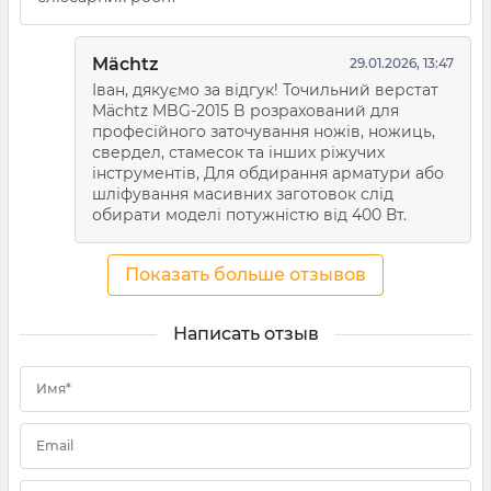
Mächtz
29.01.2026, 13:47
Іван, дякуємо за відгук! Точильний верстат
Mächtz MBG-2015 B розрахований для
професійного заточування ножів, ножиць,
свердел, стамесок та інших ріжучих
інструментів, Для обдирання арматури або
шліфування масивних заготовок слід
обирати моделі потужністю від 400 Вт.
Показать больше отзывов
Написать отзыв
Имя*
Email