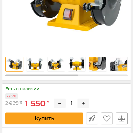
Есть в наличии
-25 %
1 550
₴
−
+
2 060
₴
Купить