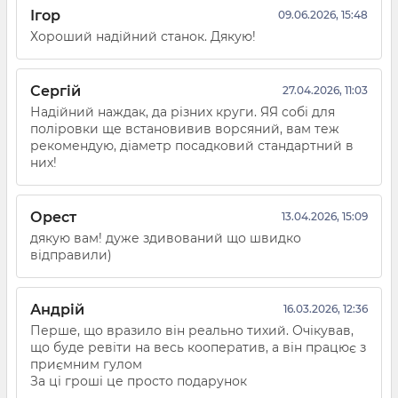
Ігор
09.06.2026, 15:48
Хороший надійний станок. Дякую!
Сергій
27.04.2026, 11:03
Надійний наждак, да різних круги. ЯЯ собі для
поліровки ще встановивив ворсяний, вам теж
рекомендую, діаметр посадковий стандартний в
них!
Орест
13.04.2026, 15:09
дякую вам! дуже здивований що швидко
відправили)
Андрій
16.03.2026, 12:36
Перше, що вразило він реально тихий. Очікував,
що буде ревіти на весь кооператив, а він працює з
приємним гулом
За ці гроші це просто подарунок