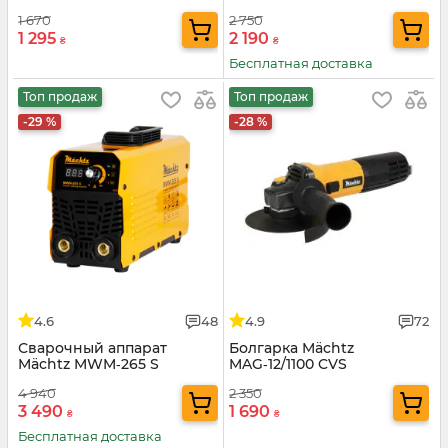
1 670
2 750
1 295
2 190
₴
₴
Бесплатная доставка
Топ продаж
Топ продаж
-29 %
-28 %
4.6
48
4.9
72
Сварочный аппарат
Болгарка Mächtz
Mächtz MWM‑265 S
MAG‑12/1100 CVS
4 940
2 350
3 490
1 690
₴
₴
Бесплатная доставка