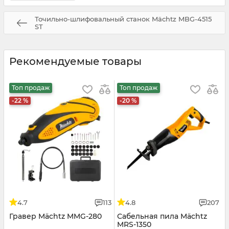
Точильно-шлифовальный станок Mächtz MBG-4515
ST
Рекомендуемые товары
Топ продаж
Топ продаж
-22 %
-20 %
4.7
113
4.8
207
Гравер Mächtz MMG-280
Сабельная пила Mächtz
MRS-1350