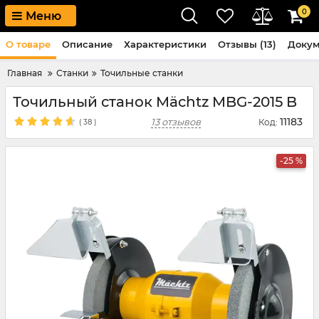
0
Меню
О товаре
Описание
Характеристики
Отзывы (13)
Доку
Главная
Станки
Точильные станки
Точильный станок Mächtz MBG-2015 B
11183
13 отзывов
Код:
(
38
)
-25 %