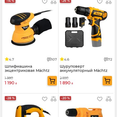
-14 %
-26 %
4.7
107
4.6
72
Шлифмашина
Шуруповерт
экцентриковая Mächtz
аккумуляторный Mächtz
MOS-450
MCD-12N-Li
1 380
2 550
1 190
1 890
₴
₴
-28 %
-20 %