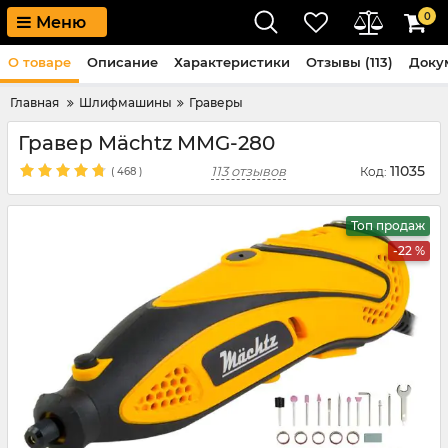
0
Меню
О товаре
Описание
Характеристики
Отзывы (113)
Доку
Главная
Шлифмашины
Граверы
Гравер Mächtz MMG-280
11035
113 отзывов
Код:
(
468
)
Топ продаж
-22 %