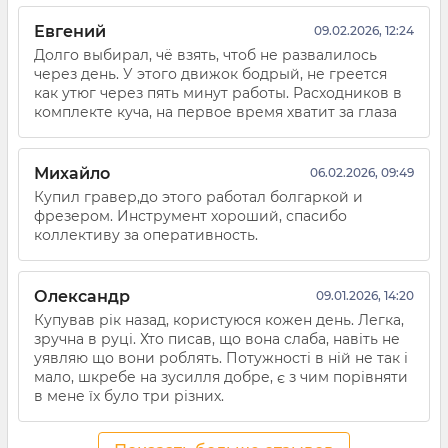
Евгений
09.02.2026, 12:24
Долго выбирал, чё взять, чтоб не развалилось
через день. У этого движок бодрый, не греется
как утюг через пять минут работы. Расходников в
комплекте куча, на первое время хватит за глаза
Михайло
06.02.2026, 09:49
Купил гравер,до этого работал болгаркой и
фрезером. Инструмент хороший, спасибо
коллективу за оперативность.
Олександр
09.01.2026, 14:20
Купував рік назад, користуюся кожен день. Легка,
зручна в руці. Хто писав, що вона слаба, навіть не
уявляю що вони роблять. Потужності в ній не так і
мало, шкребе на зусилля добре, є з чим порівняти
в мене їх було три різних.