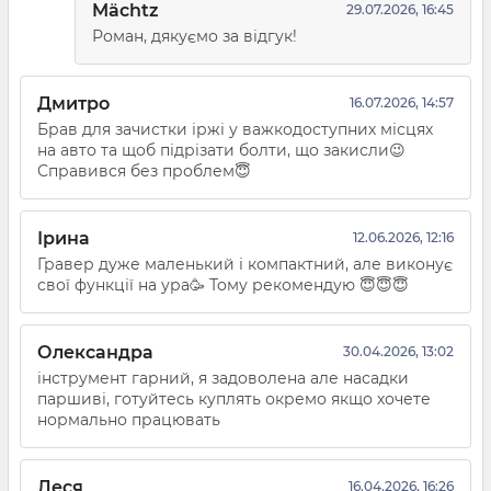
Mächtz
29.07.2026, 16:45
Роман, дякуємо за відгук!
Дмитро
16.07.2026, 14:57
Брав для зачистки іржі у важкодоступних місцях
на авто та щоб підрізати болти, що закисли😉
Справився без проблем😇
Ірина
12.06.2026, 12:16
Гравер дуже маленький і компактний, але виконує
свої функції на ура🥳 Тому рекомендую 😇😇😇
Олександра
30.04.2026, 13:02
інструмент гарний, я задоволена але насадки
паршиві, готуйтесь куплять окремо якщо хочете
нормально працювать
Леся
16.04.2026, 16:26