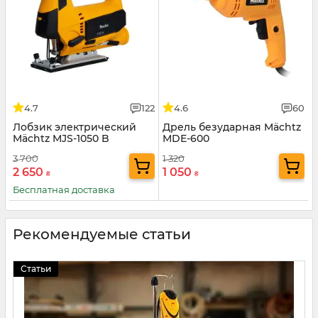
4.7
122
4.6
60
Лобзик электрический
Дрель безударная Mächtz
Mächtz MJS-1050 B
MDE-600
3 700
1 320
2 650
1 050
₴
₴
Бесплатная доставка
Рекомендуемые статьи
Статьи