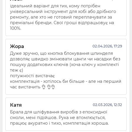
ідеальний варіант для тих, кому потрібен
універсальний інструмент для хобі або дрібного
ремонту, але хто не готовий переплачувати за
преміальні бренди. Свої гроші відпрацьовує на
100%.
Жора
02.04.2026, 17:29
Дуже зручно, що кнопка блокування шпинделя
дозволяє швидко змінювати цанги чи насадки без
пошуку додаткових ключів (хоча ключ у комплекті
теж є)
потужності вистачає
комплектація - хотілось би більше - але на перший
час вистачить 👌 👌👌
Катя
02.03.2026, 12:32
Брала для шліфування виробів з епоксидної
смоли, мені підійшов. Рука не втомлюється,
працює акуратно і тихо, комплетація хороша.