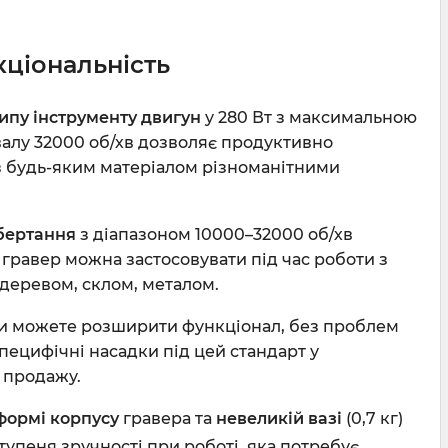
кціональність
ипу інструменту двигун
у 280 Вт з максимальною
алу 32000 об/хв дозволяє продуктивно
 будь-яким матеріалом різноманітними
бертання
з діапазоном 10000–32000 об/хв
гравер можна застосовувати під час роботи з
 деревом, склом, металом.
и можете розширити функціонал, без проблем
пецифічні насадки під цей стандарт у
 продажу.
формі корпусу
гравера та
невеликій вазі
(0,7 кг)
упеня зручності при роботі, яка потребує