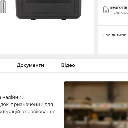
Безготі
Після оф
Поділитися:
Документи
Відео
а надійний
адок, призначений для
перацій з гравіювання,