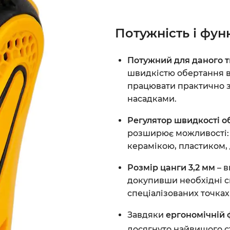
Потужність і фун
Потужний для даного т
швидкістю обертання в
працювати практично з
насадками.
Регулятор швидкості о
розширює можливості: 
керамікою, пластиком,
Розмір цанги 3,2 мм
– в
докупивши необхідні с
спеціалізованих точках
Завдяки
ергономічній 
досягнуто найвищого ст