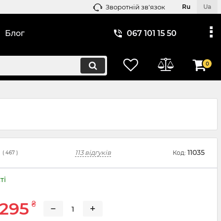
Зворотній зв'язок
Ru
Ua
Блог
067 101 15 50
0
11035
113 відгуків
Код:
(
467
)
ті
 295
₴
−
+