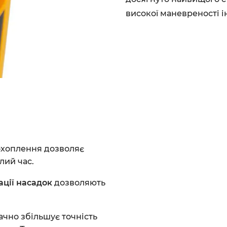
високої маневреності і
 охоплення дозволяє
лий час.
ації насадок
дозволяють
ачно збільшує точність