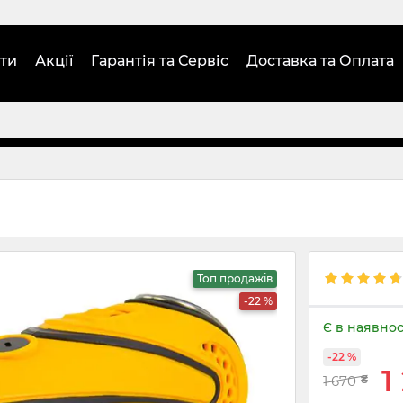
ти
Акції
Гарантія та Сервіс
Доставка та Оплата
Топ продажів
-22 %
Є в наявнос
-22 %
1
1 670
₴