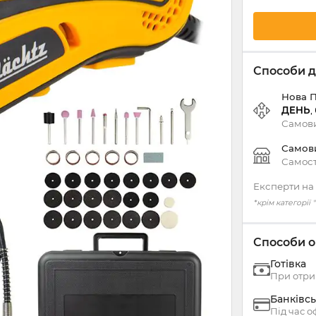
Способи д
Нова 
ДЕНЬ
,
Самови
Самов
Самост
Експерти на 
*крім категорії
Способи о
Готівка
При отри
Банківсь
Під час 