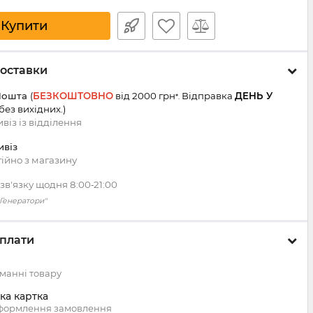
Купити
оставки
Пошта
(
БЕЗКОШТОВНО
від 2000 грн
Відправка
ДЕНЬ У
*.
 без вихідних.
)
віз із
відділення
ивіз
ійно з магазину
зв'язку щодня 8:00‑21:00
 "Генератори"
плати
манні товару
ка картка
оформлення замовлення