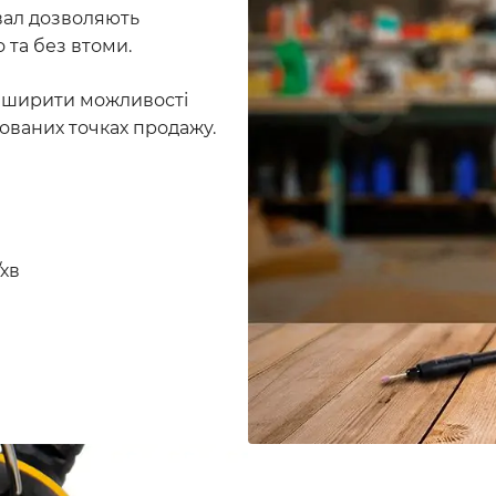
 вал дозволяють
 та без втоми.
озширити можливості
зованих точках продажу.
хв