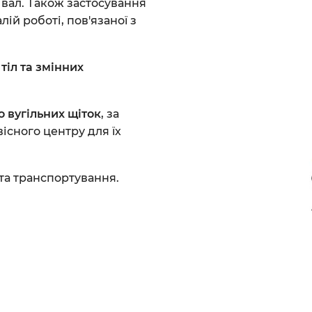
вал. Також застосування
ій роботі, пов'язаної з
тіл та змінних
 вугільних щіток
, за
існого центру для їх
та транспортування.