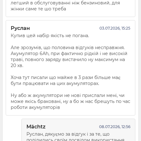
легший в обслуговуванні ніж бензиновий, для
жінки саме те шо треба
Руслан
03.07.2026, 15:25
Купив цей набір якість не погана.
Але зрозумів, що половина відгуків несправжня.
Акумулятор 6Аh, при фактично рідкій і не високій
траві, повного заряду вистачило ну максимум на
20 хв.
Хоча тут писали що майже в 3 рази більше має
бути працювати на цих акумуляторах.
Ну або ж акумулятори не нові прислали мені, чи
може якісь браковані, ну а бо ж нас брешуть по час
роботи акумуляторів
Mächtz
08.07.2026, 12:56
Руслан, дякуємо за відгук і за те, що
поділились своїм досвідом використання.