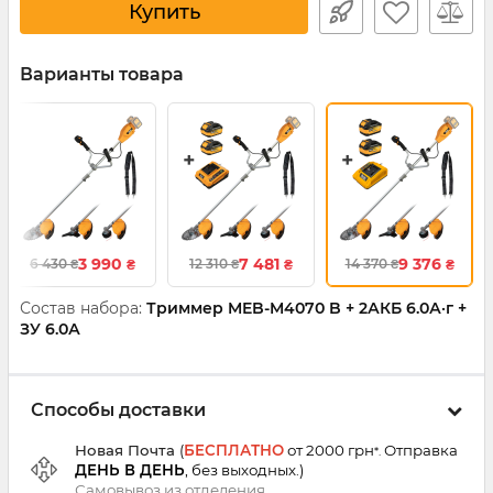
Купить
Варианты товара
3 990
7 481
9 376
6 430
12 310
14 370
₴
₴
₴
₴
₴
₴
Состав набора:
Триммер MEB-M4070 B + 2АКБ 6.0А·г +
ЗУ 6.0А
Способы доставки
Новая Почта
(
БЕСПЛАТНО
от 2000 грн
Отправка
*.
ДЕНЬ В ДЕНЬ
, без выходных.
)
Самовывоз из
отделения