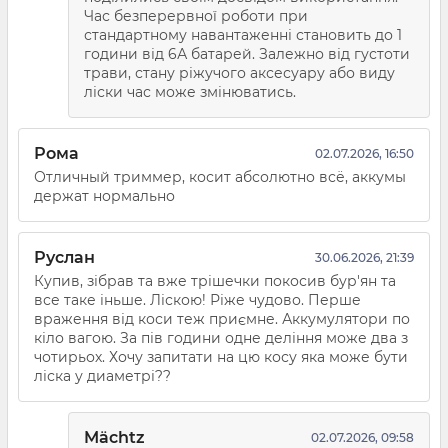
Час безперервної роботи при
стандартному навантаженні становить до 1
години від 6А батарей. Залежно від густоти
трави, стану ріжучого аксесуару або виду
ліски час може змінюватись.
Рома
02.07.2026, 16:50
Отличный триммер, косит абсолютно всё, аккумы
держат нормально
Руслан
30.06.2026, 21:39
Купив, зібрав та вже трішечки покосив бур'ян та
все таке іньше. Ліскою! Ріже чудово. Перше
враження від коси теж приємне. Аккумулятори по
кіло вагою. За пів години одне деління може два з
чотирьох. Хочу запитати на цю косу яка може бути
ліска у диаметрі??
Mächtz
02.07.2026, 09:58