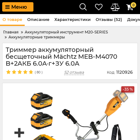
0
Меню
О товаре
Описание
Характеристики
Отзывы (52)
Доку
Главная
Аккумуляторный инструмент M20-SERIES
Аккумуляторные триммеры
Триммер аккумуляторный
бесщеточный Mächtz MEB-M4070
B+2АКБ 6.0А·г+ЗУ 6.0А
1120926
52 отзыва
Код:
(
80
)
-35 %