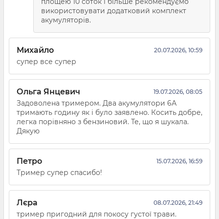
площею 10 соток і більше рекомендуємо
використовувати додатковий комплект
акумуляторів.
Михайло
20.07.2026, 10:59
супер все супер
Ольга Янцевич
19.07.2026, 08:05
Задоволена тримером. Два акумулятори 6А
тримають годину як і було заявлено. Косить добре,
легка порівняно з бензиновий. Те, що я шукала.
Дякую
Петро
15.07.2026, 16:59
Тример супер спасибо!
Лєра
08.07.2026, 21:49
тример пригодний для покосу густої трави.