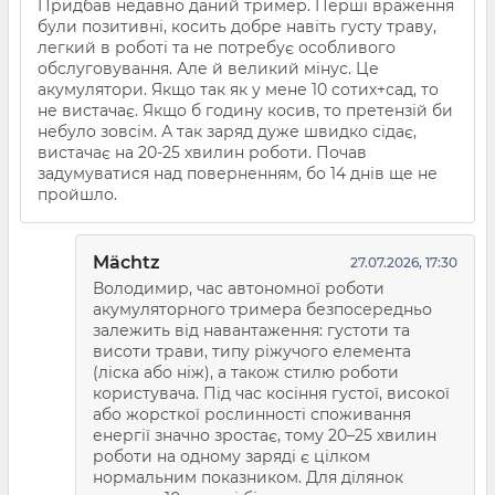
Придбав недавно даний тример. Перші враження
були позитивні, косить добре навіть густу траву,
легкий в роботі та не потребує особливого
обслуговування. Але й великий мінус. Це
акумулятори. Якщо так як у мене 10 сотих+сад, то
не вистачає. Якщо б годину косив, то претензій би
небуло зовсім. А так заряд дуже швидко сідає,
вистачає на 20-25 хвилин роботи. Почав
задумуватися над поверненням, бо 14 днів ще не
пройшло.
Mächtz
27.07.2026, 17:30
Володимир, час автономної роботи
акумуляторного тримера безпосередньо
залежить від навантаження: густоти та
висоти трави, типу ріжучого елемента
(ліска або ніж), а також стилю роботи
користувача. Під час косіння густої, високої
або жорсткої рослинності споживання
енергії значно зростає, тому 20–25 хвилин
роботи на одному заряді є цілком
нормальним показником. Для ділянок