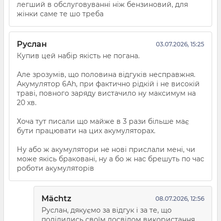
легший в обслуговуванні ніж бензиновий, для
жінки саме те шо треба
Руслан
03.07.2026, 15:25
Купив цей набір якість не погана.
Але зрозумів, що половина відгуків несправжня.
Акумулятор 6Аh, при фактично рідкій і не високій
траві, повного заряду вистачило ну максимум на
20 хв.
Хоча тут писали що майже в 3 рази більше має
бути працювати на цих акумуляторах.
Ну або ж акумулятори не нові прислали мені, чи
може якісь браковані, ну а бо ж нас брешуть по час
роботи акумуляторів
Mächtz
08.07.2026, 12:56
Руслан, дякуємо за відгук і за те, що
поділились своїм досвідом використання.