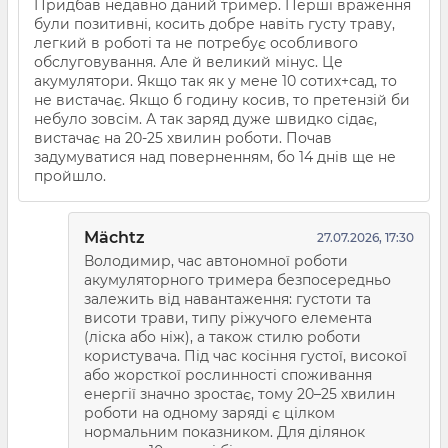
Придбав недавно даний тример. Перші враження
були позитивні, косить добре навіть густу траву,
легкий в роботі та не потребує особливого
обслуговування. Але й великий мінус. Це
акумулятори. Якщо так як у мене 10 сотих+сад, то
не вистачає. Якщо б годину косив, то претензій би
небуло зовсім. А так заряд дуже швидко сідає,
вистачає на 20-25 хвилин роботи. Почав
задумуватися над поверненням, бо 14 днів ще не
пройшло.
Mächtz
27.07.2026, 17:30
Володимир, час автономної роботи
акумуляторного тримера безпосередньо
залежить від навантаження: густоти та
висоти трави, типу ріжучого елемента
(ліска або ніж), а також стилю роботи
користувача. Під час косіння густої, високої
або жорсткої рослинності споживання
енергії значно зростає, тому 20–25 хвилин
роботи на одному заряді є цілком
нормальним показником. Для ділянок