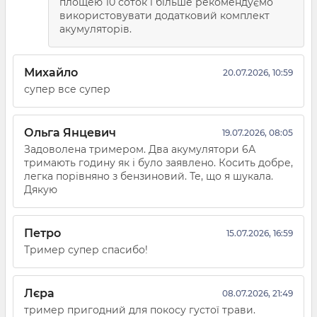
площею 10 соток і більше рекомендуємо
використовувати додатковий комплект
акумуляторів.
Михайло
20.07.2026, 10:59
супер все супер
Ольга Янцевич
19.07.2026, 08:05
Задоволена тримером. Два акумулятори 6А
тримають годину як і було заявлено. Косить добре,
легка порівняно з бензиновий. Те, що я шукала.
Дякую
Петро
15.07.2026, 16:59
Тример супер спасибо!
Лєра
08.07.2026, 21:49
тример пригодний для покосу густої трави.