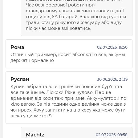
Час безперервної роботи при
стандартному навантаженні становить до 1
години від 6А батарей. Залежно від густоти
трави, стану ріжучого аксесуару або виду
ліски час може змінюватись.
Рома
02.07.2026, 16:50
Отличный триммер, косит абсолютно всё, аккумы
держат нормально
Руслан
30.06.2026, 21:39
Купив, зібрав та вже трішечки покосив бур'ян та
все таке іньше. Ліскою! Ріже чудово. Перше
враження від коси теж приємне. Аккумулятори по
кіло вагою. За пів години одне деління може два з
чотирьох. Хочу запитати на цю косу яка може бути
ліска у диаметрі??
Mächtz
02.07.2026, 09:58