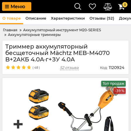
0
Меню
О товаре
Описание
Характеристики
Отзывы (52)
Доку
Главная
Аккумуляторный инструмент M20-SERIES
Аккумуляторные триммеры
Триммер аккумуляторный
бесщеточный Mächtz MEB-M4070
B+2АКБ 4.0А·г+ЗУ 4.0А
1120924
52 отзыва
Код:
(
48
)
Топ продаж
-39 %