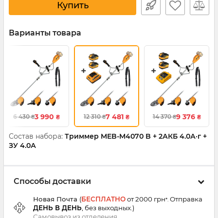
Купить
Варианты товара
3 990
7 481
9 376
6 430
12 310
14 370
₴
₴
₴
₴
₴
₴
Состав набора:
Триммер MEB-M4070 B + 2АКБ 4.0А·г +
ЗУ 4.0А
Способы доставки
Новая Почта
(
БЕСПЛАТНО
от 2000 грн
Отправка
*.
ДЕНЬ В ДЕНЬ
, без выходных.
)
Самовывоз из
отделения