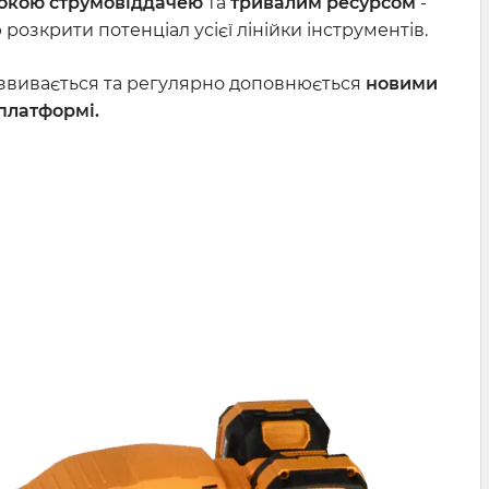
сокою струмовіддачею
та
тривалим ресурсом
-
озкрити потенціал усієї лінійки інструментів.
звивається та регулярно доповнюється
новими
платформі.