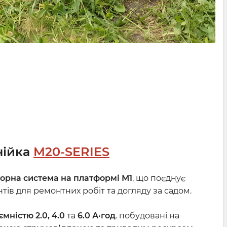
нійка
M20-SERIES
орна система на платформі М1
, що поєднує
ів для ремонтних робіт та догляду за садом.
ємністю 2.0, 4.0
та
6.0 А·год
. побудовані на