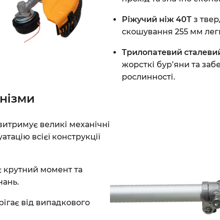
Ріжучий ніж 40Т
з тве
скошування 255 мм легк
Трилопатевий сталеви
жорсткі бур’яни та за
рослинності.
анізми
витримує великі механічні
тацію всієї конструкції
 крутний момент та
нань.
рігає від випадкового