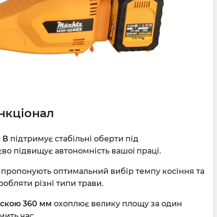
нкціонал
 В
підтримує стабільні оберти під
во підвищує автономність вашої праці.
пропонують оптимальний вибір темпу косіння та
обляти різні типи трави.
скою 360 мм
охоплює велику площу за один
мить час.