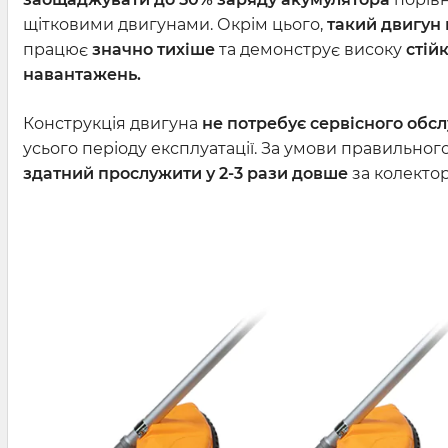
щітковими двигунами. Окрім цього,
такий двигун 
працює
значно тихіше
та демонструє високу
стій
навантажень.
Конструкція двигуна
не потребує сервісного обс
усього періоду експлуатації. За умови правильно
здатний прослужити у 2-3 рази довше
за колектор