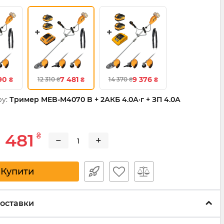
990
7 481
9 376
12 310
14 370
₴
₴
₴
₴
₴
у:
Тример MEB-M4070 B + 2АКБ 4.0А·г + ЗП 4.0А
 481
₴
−
+
Купити
оставки