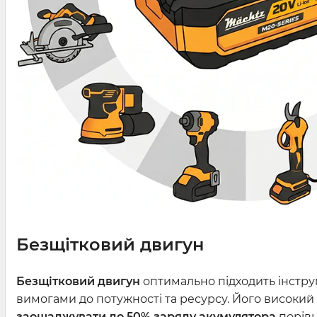
Безщітковий двигун
Безщітковий двигун
оптимально підходить інстр
вимогами до потужності та ресурсу. Його високи
заощаджувати до 50% заряду акумулятора
порівн