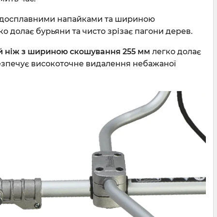
рдосплавними напайками та шириною
о долає бурьяни та чисто зрізає пагони дерев.
й ніж з шириною скошування 255 мм
легко долає
безпечує високоточне видалення небажаної