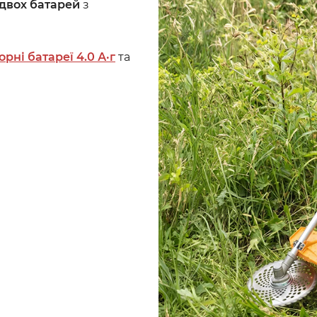
двох батарей
з
рні батареї 4.0 А·г
та