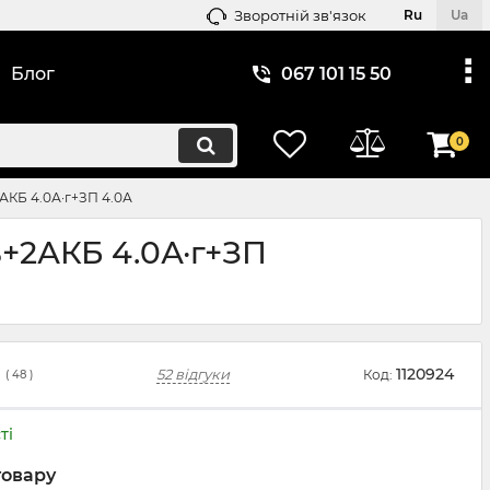
Зворотній зв'язок
Ru
Ua
Блог
067 101 15 50
0
АКБ 4.0А·г+ЗП 4.0А
+2АКБ 4.0А·г+ЗП
1120924
52 відгуки
Код:
(
48
)
ті
товару