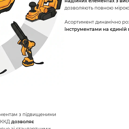
надійних елементах з ви
дозволяють повною мірою р
Асортимент динамічно ро
інструментами на єдиній 
ументам з підвищеними
й ККД
дозволяє
яно зі стандартними