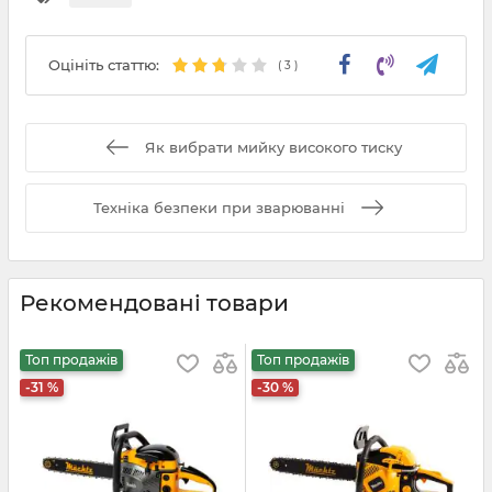
Оцініть статтю:
(
3
)
Як вибрати мийку високого тиску
Техніка безпеки при зварюванні
Рекомендовані товари
Топ продажів
Топ продажів
-31 %
-30 %