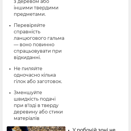
з деревом або
іншими твердими
предметами.
Перевіряйте
справність
ланцюгового гальма
— воно повинно
спрацьовувати при
відкиданні.
Не пиляйте
одночасно кілька
гілок або заготовок.
Зменшуйте
швидкість подачі
при в'їзді в тверду
деревину або стики
матеріалів
У робочій зоні не