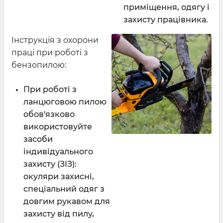
приміщення, одягу і
захисту працівника.
Інструкція з охорони
праці при роботі з
бензопилою:
При роботі з
ланцюговою пилою
обов'язково
використовуйте
засоби
індивідуального
захисту (ЗІЗ):
окуляри захисні,
спеціальний одяг з
довгим рукавом для
захисту від пилу,