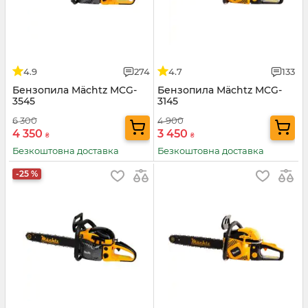
4.9
274
4.7
133
Бензопила Mächtz MCG-
Бензопила Mächtz MCG-
3545
3145
6 300
4 900
4 350
3 450
₴
₴
Безкоштовна доставка
Безкоштовна доставка
-25 %