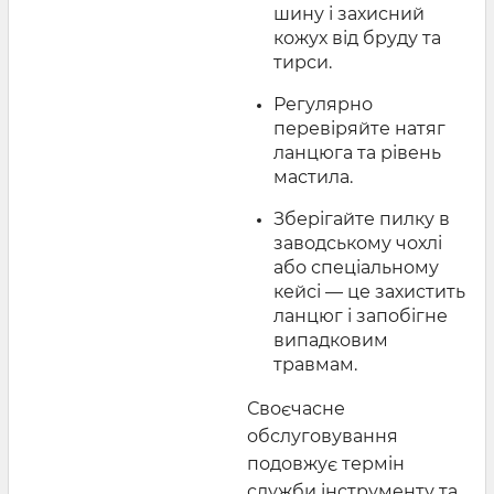
шину і захисний
кожух від бруду та
тирси.
Регулярно
перевіряйте натяг
ланцюга та рівень
мастила.
Зберігайте пилку в
заводському чохлі
або спеціальному
кейсі — це захистить
ланцюг і запобігне
випадковим
травмам.
Своєчасне
обслуговування
подовжує термін
служби інструменту та