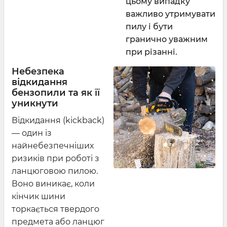
цьому випадку
важливо утримувати
пилу і бути
гранично уважним
при різанні.
Небезпека
відкидання
бензопили та як її
уникнути
Відкидання (kickback)
— один із
найнебезпечніших
ризиків при роботі з
ланцюговою пилою.
Воно виникає, коли
кінчик шини
торкається твердого
предмета або ланцюг