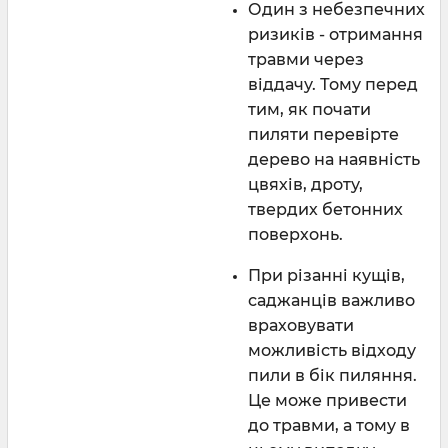
Один з небезпечних
ризиків - отримання
травми через
віддачу. Тому перед
тим, як почати
пиляти перевірте
дерево на наявність
цвяхів, дроту,
твердих бетонних
поверхонь.
При різанні кущів,
саджанців важливо
враховувати
можливість відходу
пили в бік пиляння.
Це може привести
до травми, а тому в