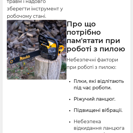
травм і надовго
зберегти інструмент у
робочому стані.
Про що
потрібно
пам'ятати при
роботі з пилою
Небезпечні фактори
при роботі з пилою:
Гілки, які відлітають
під час роботи.
Ріжучий ланцюг.
Підвищені вібрації.
Небезпека
відкидання ланцюга