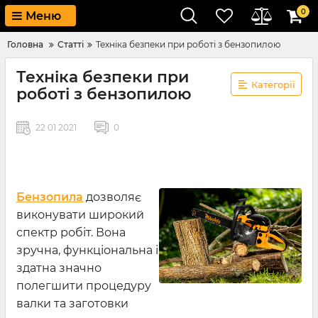
0
Меню
Головна
Статті
Техніка безпеки при роботі з бензопилою
Техніка безпеки при
Категорії
роботі з бензопилою
22 01 2021
0
Бензопила
дозволяє
виконувати широкий
спектр робіт. Вона
зручна, функціональна і
здатна значно
полегшити процедуру
валки та заготовки