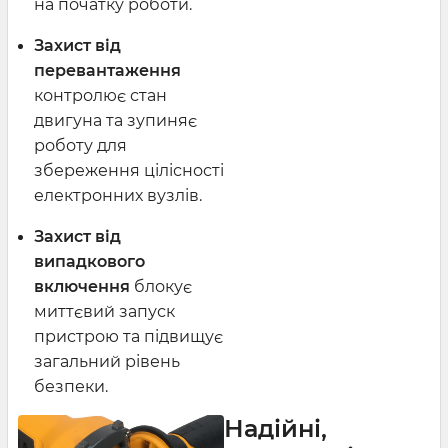
на початку роботи.
Захист від
перевантаження
контролює стан
двигуна та зупиняє
роботу для
збереження цілісності
електронних вузлів.
Захист від
випадкового
включення
блокує
миттєвий запуск
пристрою та підвищує
загальний рівень
безпеки.
Надійні,