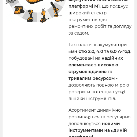
платформі М1
, що поєднує
широкий спектр
інструментів для
ремонтних робіт та догляду
за садом.
Технологічні акумулятори
ємністю 2.0, 4.0
та
6.0 А·год
.
побудовані на
надійних
елементах з високою
струмовіддачею
та
тривалим ресурсом
-
дозволяють повною мірою
розкрити потенціал усієї
лінійки інструментів.
Асортимент динамічно
розвивається та регулярно
доповнюється
новими
інструментами на єдиній
платформі.