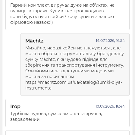
Гарний комплект, виручає дуже на об'єктах, на
вулиці . в гаражі. Купив і не прошкодував.
коли будуть пусті кейси? хочу купити з вашою
фірмовою назвою!)
Mächtz
14.07.2026, 16:54
Михайло, наразі кейси не плануються , але
можна обрати інструментальну брендовану
сумку Mächtz, яка чудово підійде для
зберігання та транспортування інструменту.
Ознайомитись з доступними моделями
можна за посиланням
https://machtz.com.ua/ua/catalog/sumki-dlya-
instrumenta
Ігор
10.07.2026, 16:44
Турбінка чудова, сумка вмістка та зручна,
задоволений