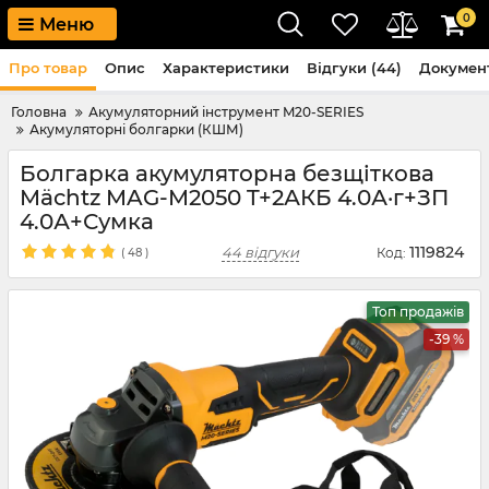
0
Меню
Про товар
Опис
Характеристики
Відгуки (44)
Докумен
Головна
Акумуляторний інструмент M20-SERIES
Акумуляторні болгарки (КШМ)
Болгарка акумуляторна безщіткова
Mächtz MAG-M2050 T+2АКБ 4.0А·г+ЗП
4.0А+Сумка
1119824
44 відгуки
Код:
(
48
)
Топ продажів
-39 %