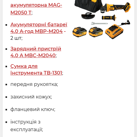
акумуляторна MAG-
M2050 T
;
Акумуляторні батареї
4.0 А·год MBP-M204
-
2 шт
;
Зарядний пристрій
4.0 А MBC-M2040
;
Сумка для
інструмента TB-1301
;
передня рукоятка;
захисний кожух;
фланцевий ключ;
інструкція з
експлуатації;