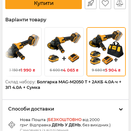
Купити
Варіанти товару
1 990
4 065
5 904
3 150
6 600
9 680
₴
₴
₴
₴
₴
₴
Склад набору:
Болгарка MAG-M2050 T + 2АКБ 4.0А·ч +
ЗП 4.0А + Сумка
Способи доставки
Нова Пошта
(
БЕЗКОШТОВНО
від 2000
грн
Відправка
ДЕНЬ У ДЕНЬ
, без вихідних.
)
*.
Самовивіз із
відділення