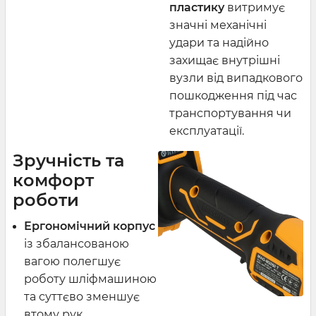
пластику
витримує
значні механічні
удари та надійно
захищає внутрішні
вузли від випадкового
пошкодження під час
транспортування чи
експлуатації.
Зручність та
комфорт
роботи
Ергономічний корпус
із збалансованою
вагою полегшує
роботу шліфмашиною
та суттєво зменшує
втому рук.