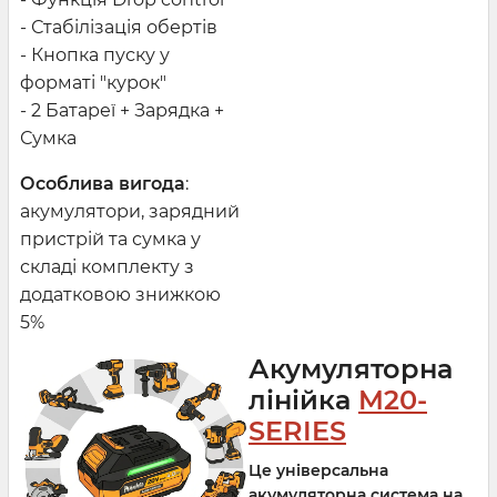
- Стабілізація обертів
- Кнопка пуску у
форматі "курок"
- 2 Батареї + Зарядка +
Сумка
Особлива вигода
:
акумулятори, зарядний
пристрій та сумка у
складі комплекту з
додатковою знижкою
5%
Акумуляторна
лінійка
M20-
SERIES
Це універсальна
акумуляторна система на