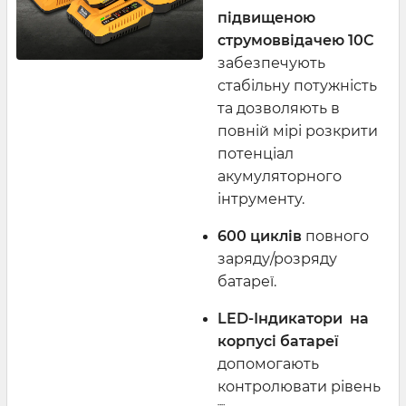
підвищеною
струмоввідачею 10C
забезпечують
стабільну потужність
та дозволяють в
повній мірі розкрити
потенціал
акумуляторного
інтрументу.
600 циклів
повного
заряду/розряду
батареї.
LED-Індикатори на
корпусі батареї
допомогають
контролювати рівень