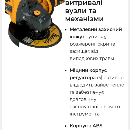
витривалі
вузли та
механізми
Металевий захисний
кожух
зупиняє
розжарені іскри та
захищає від
випадкових травм.
Міцний корпус
редуктора
ефективно
відводить зайве тепло
та забезпечує
довговічну
експлуатацію всього
інструмента.
Корпус з ABS