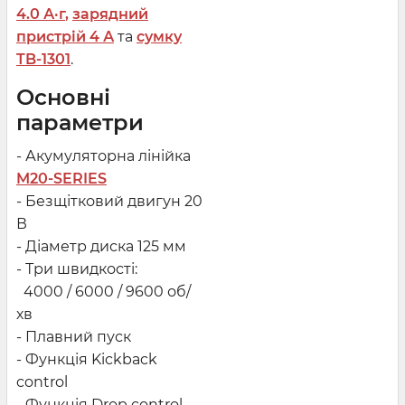
4.0 А·г
,
зарядний
пристрій 4 А
та
сумку
TB-1301
.
Основні
параметри
- Акумуляторна лінійка
M20-SERIES
- Безщітковий двигун 20
В
- Діаметр диска 125 мм
- Три швидкості:
4000 / 6000 / 9600 об/
хв
- Плавний пуск
- Функція Kickback
control
- Функція Drop control