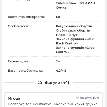
2АКБ 4.0А·ч + ЗП 4.0А +
Сумка
Контактна платформа:
M1
Особливості:
Регулювання обертів
Стабілізація обертів
Плавний пуск
Захисна функція «Kick
Back Control»
Захисна функція «Drop
Control»
Гарантія, міс:
24
Вага нетто/брутто, кг:
4,2/4,6
Відгуки (44)
Игорь
03.08.2026, 19:19
Болгарка топ, компактна , кнопка вмикання зручна,