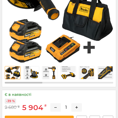
Є в наявності
-39 %
5 904
₴
−
+
9 680
₴