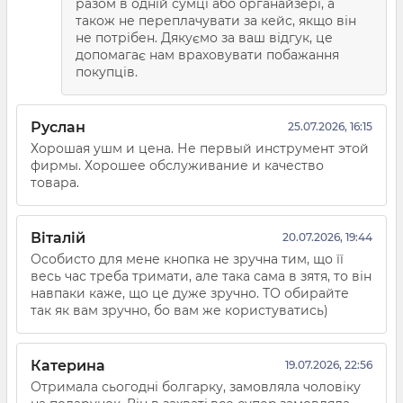
разом в одній сумці або органайзері, а
також не переплачувати за кейс, якщо він
не потрібен. Дякуємо за ваш відгук, це
допомагає нам враховувати побажання
покупців.
Руслан
25.07.2026, 16:15
Хорошая ушм и цена. Не первый инструмент этой
фирмы. Хорошее обслуживание и качество
товара.
Віталій
20.07.2026, 19:44
Особисто для мене кнопка не зручна тим, що її
весь час треба тримати, але така сама в зятя, то він
навпаки каже, що це дуже зручно. ТО обирайте
так як вам зручно, бо вам же користуватись)
Катерина
19.07.2026, 22:56
Отримала сьогодні болгарку, замовляла чоловіку