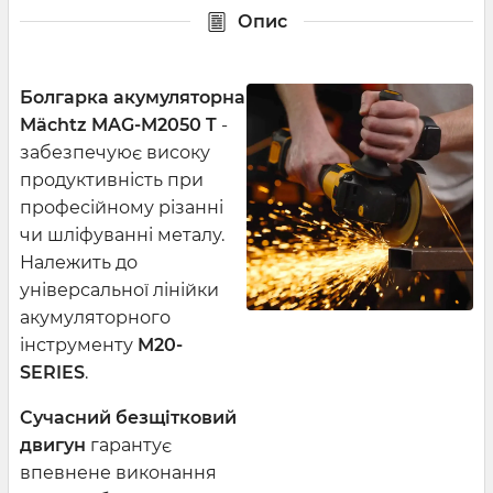
Опис
Болгарка акумуляторна
Mächtz MAG-M2050 T
-
забезпечуює високу
продуктивність при
професійному різанні
чи шліфуванні металу.
Належить до
універсальної лінійки
акумуляторного
інструменту
M20-
SERIES
.
Сучасний безщітковий
двигун
гарантує
впевнене виконання