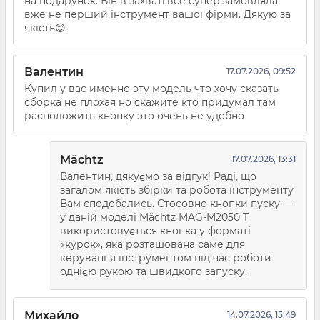
на подарунок. Він в захваті,все супер,замовляла
вже не перший інструмент вашої фірми. Дякую за
якість😊
Валентин
17.07.2026, 09:52
Купил у вас именно эту модель что хочу сказать
сборка не плохая но скажите кто придумал там
расположить кнопку это очень не удобно
Mächtz
17.07.2026, 13:31
Валентин, дякуємо за відгук! Раді, що
загалом якість збірки та робота інструменту
Вам сподобались. Стосовно кнопки пуску —
у даній моделі Mächtz MAG-M2050 T
використовується кнопка у форматі
«курок», яка розташована саме для
керування інструментом під час роботи
однією рукою та швидкого запуску.
Михайло
14.07.2026, 15:49