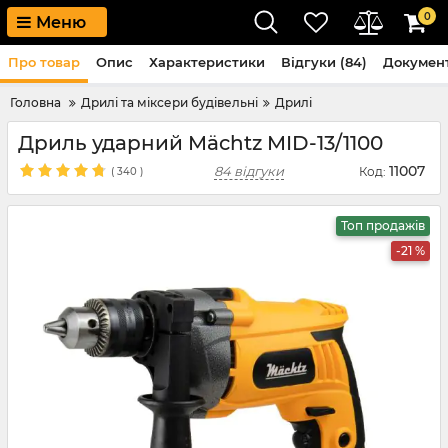
0
Меню
Про товар
Опис
Характеристики
Відгуки (84)
Докумен
Головна
Дрилі та міксери будівельні
Дрилі
Дриль ударний Mächtz MID-13/1100
11007
84 відгуки
Код:
(
340
)
Топ продажів
-21 %