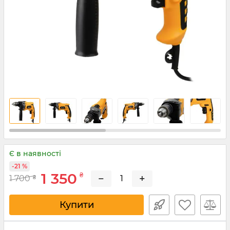
Є в наявності
-21 %
1 350
₴
−
+
1 700
₴
Купити