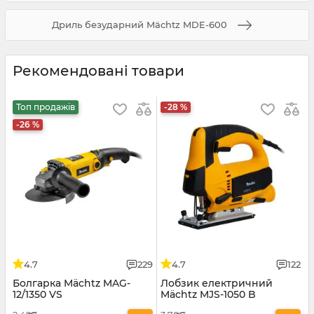
Дриль безударний Mächtz MDE-600
Рекомендовані товари
Топ продажів
-28 %
-26 %
4.7
229
4.7
122
Болгарка Mächtz MAG-
Лобзик електричний
12/1350 VS
Mächtz MJS-1050 B