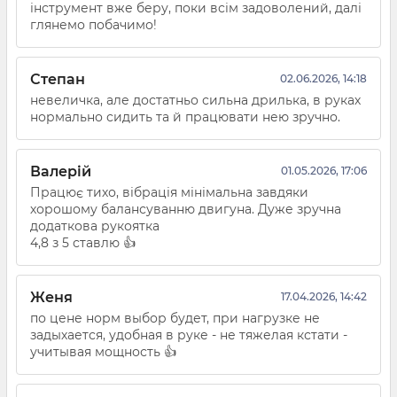
інструмент вже беру, поки всім задоволений, далі
глянемо побачимо!
Степан
02.06.2026, 14:18
невеличка, але достатньо сильна дрилька, в руках
нормально сидить та й працювати нею зручно.
Валерій
01.05.2026, 17:06
Працює тихо, вібрація мінімальна завдяки
хорошому балансуванню двигуна. Дуже зручна
додаткова рукоятка
4,8 з 5 ставлю 👍
Женя
17.04.2026, 14:42
по цене норм выбор будет, при нагрузке не
задыхается, удобная в руке - не тяжелая кстати -
учитывая мощность 👍