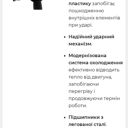
пластику
запобігає
пошкодженню
внутрішніх елементів
при ударі.
Надійний ударний
механізм
.
Модернізована
система охолодження
ефективно відводить
тепло від двигуна,
запобігаючи
перегріву і
продовжуючи термін
роботи.
Підшипники з
легованої сталі
.