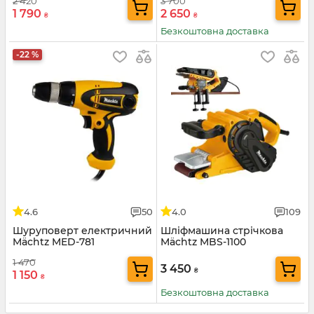
2 420
3 700
1 790
2 650
₴
₴
Безкоштовна доставка
-22 %
4.6
50
4.0
109
Шуруповерт електричний
Шліфмашина стрічкова
Mächtz MED-781
Mächtz MBS-1100
1 470
3 450
₴
1 150
₴
Безкоштовна доставка