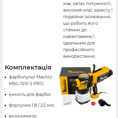
має запас потужності,
високий клас захисту і
подвійне ізолювання,
що робить його
стійким до
навантажень і
ідеальним для
професійного
використання.
Комплектація
фарбопульт Mächtz
MSG-1510 S PRO;
ємність для фарби;
форсунки 1,8 / 2,5 мм;
віскозиметр;