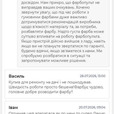
досвідом. Нам прикро, що фарбопульт не
виправдав ваших очікувань. Хочемо
звернути увагу, що під час роботи з
гумовими фарбами дуже важливо
дотримуватися рекомендацій виробника
щодо в'язкості матеріалу та, за потреби,
розбавляти фарбу. Надто густа фарба може
суттєво впливати на роботу фарбопульта.
Якщо пристрій дійсно вийшов з ладу, навіть
якщо ви не плануєте звертатися по гарантії,
будемо вдячні, якщо зв'яжетеся з нами. Ми
спробуємо розібратися в ситуації та
запропонувати можливе рішення.
Василь
28.07.2026, 13:00
Купив для ремонту на дачі і не пошкодував.
Швидкість роботи просто бешена!Фарбує чудово,
головне добре розводити фарбу!!
Іван
20.07.2026, 09:04
Отримав цей апарат,все як по мені то супер.Дякую