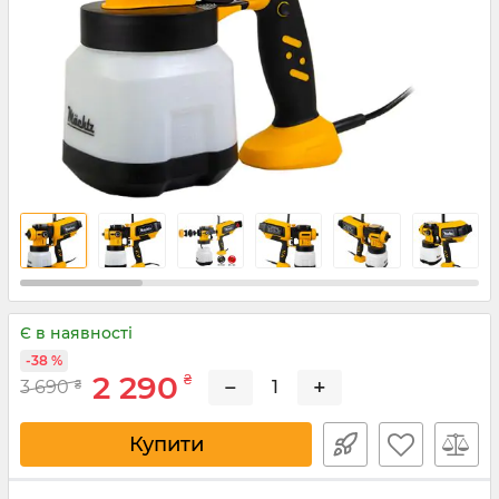
Є в наявності
-38 %
2 290
₴
−
+
3 690
₴
Купити