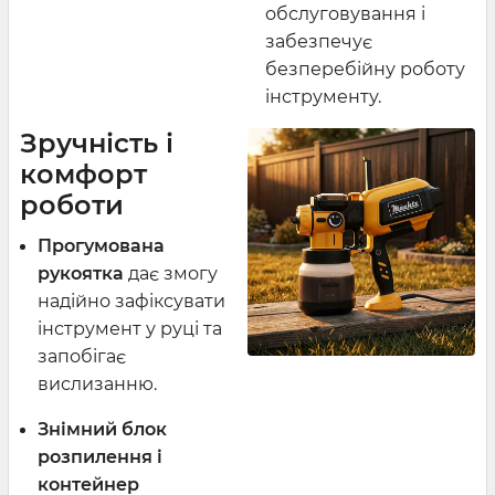
обслуговування і
забезпечує
безперебійну роботу
інструменту.
Зручність і
комфорт
роботи
Прогумована
рукоятка
дає змогу
надійно зафіксувати
інструмент у руці та
запобігає
вислизанню.
Знімний блок
розпилення і
контейнер