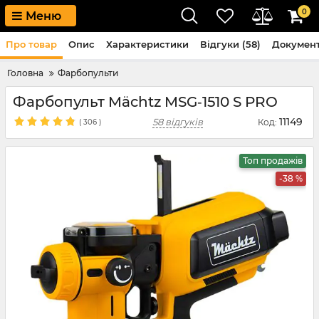
0
Меню
Про товар
Опис
Характеристики
Відгуки (58)
Докумен
Головна
Фарбопульти
Фарбопульт Mächtz MSG‑1510 S PRO
11149
58 відгуків
Код:
(
306
)
Топ продажів
-38 %