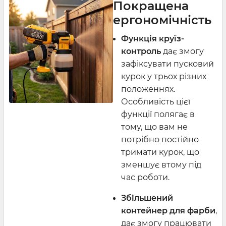
Покращена
ергономічність
Функція круїз-
контроль
дає змогу
зафіксувати пусковий
курок у трьох різних
положеннях.
Особливість цієї
функції полягає в
тому, що вам не
потрібно постійно
тримати курок, що
зменшує втому під
час роботи.
Збільшений
контейнер для фарби
,
дає змогу працювати