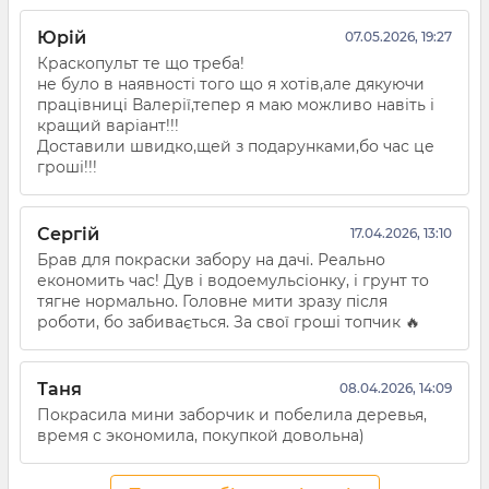
Юрій
07.05.2026, 19:27
Краскопульт те що треба!
не було в наявності того що я хотів,але дякуючи
працівниці Валерії,тепер я маю можливо навіть і
кращий варіант!!!
Доставили швидко,щей з подарунками,бо час це
гроші!!!
Сергій
17.04.2026, 13:10
Брав для покраски забору на дачі. Реально
економить час! Дув і водоемульсіонку, і грунт то
тягне нормально. Головне мити зразу після
роботи, бо забивається. За свої гроші топчик 🔥
Таня
08.04.2026, 14:09
Покрасила мини заборчик и побелила деревья,
время с экономила, покупкой довольна)