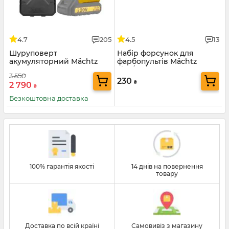
4.7
205
4.5
13
Шуруповерт
Набір форсунок для
акумуляторний Mächtz
фарбопультів Mächtz
MCD-20Q-Li
Ø1,8/2,5/3
3 550
230
₴
2 790
₴
Безкоштовна доставка
100% гарантія якості
14 днів на повернення
товару
Доставка по всій країні
Самовивіз з магазину