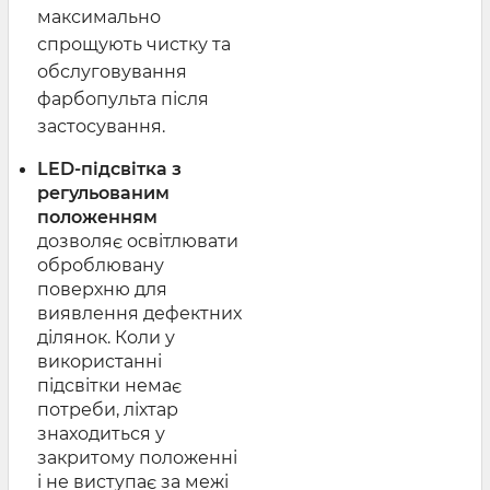
максимально
спрощують чистку та
обслуговування
фарбопульта після
застосування.
LED-підсвітка з
регульованим
положенням
дозволяє освітлювати
оброблювану
поверхню для
виявлення дефектних
ділянок. Коли у
використанні
підсвітки немає
потреби, ліхтар
знаходиться у
закритому положенні
і не виступає за межі