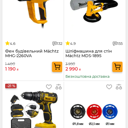
4.6
132
4.9
155
Фен будівельний Mächtz
Шліфмашина для стін
MHG-2260VA
Mächtz MDS-1895
1 400
3 950
1 190
2 990
₴
₴
Безкоштовна доставка
-21 %