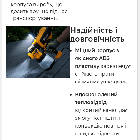
корпуса виробу, що
досить зручно під час
транспортування.
Надійність і
довговічність
Міцний корпус з
якісного ABS
пластику
забезпечує
стійкість проти
фізичних ушкоджень.
Вдосконалений
тепловідвід
—
відкритий канал дає
змогу поліпшити
конвекцію повітря і
швидко відвести