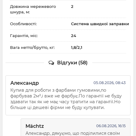
Довжина мережевого
2
шнура, м:
Особливості:
Система швидкої заправки
Гарантія, міс:
24
Вага нетто/брутто, кг:
1,8/2,1
Відгуки (58)
Александр
05.08.2026, 08:43
Купив для роботи з фарбами гумовими,по
фарбував 2м²,і вже не фарбує.По гарантії не буду
здавати так як не має часу тратити на гарантії.Но
більше ці дешеві фірми не буду купувати.
Mächtz
06.08.2026, 16:15
Александр, дякуємо, що поділилися своїм