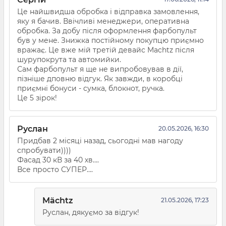
Це найшвидша обробка і відправка замовлення,
яку я бачив. Ввічливі менеджери, оперативна
обробка. За добу після оформлення фарбопульт
був у мене. Знижка постійному покупцю приємно
вражає. Це вже мій третій девайс Machtz після
шурупокрута та автомийки.
Сам фарбопульт я ще не випробовував в дії,
пізніше дповню відгук. Як завжди, в коробці
приємні бонуси - сумка, блокнот, ручка.
Це 5 зірок!
Руслан
20.05.2026, 16:30
Придбав 2 місяці назад, сьогодні мав нагоду
спробувати))))
Фасад 30 кВ за 40 хв….
Все просто СУПЕР….
Mächtz
21.05.2026, 17:23
Руслан, дякуємо за відгук!