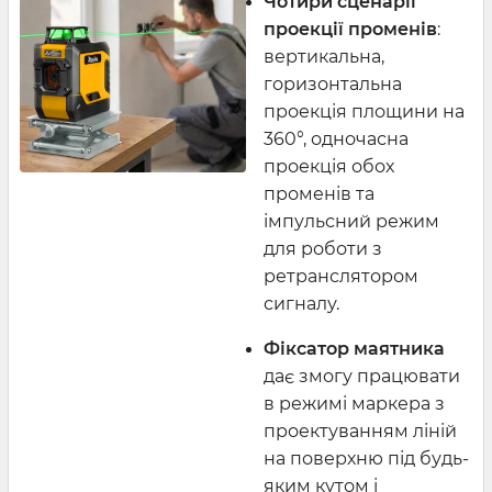
Чотири сценарії
проекції променів
:
вертикальна,
горизонтальна
проекція площини на
360°, одночасна
проекція обох
променів та
імпульсний режим
для роботи з
ретранслятором
сигналу.
Фіксатор маятника
дає змогу працювати
в режимі маркера з
проектуванням ліній
на поверхню під будь-
яким кутом і