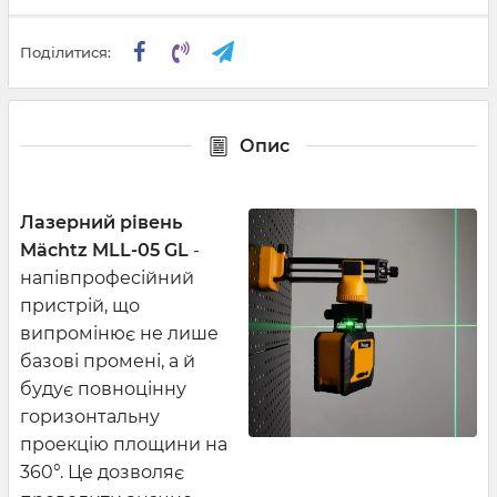
Поділитися:
Опис
Лазерний рівень
M
ächtz
MLL
-05
GL
-
напівпрофесійний
пристрій, що
випромінює не лише
базові промені, а й
будує повноцінну
горизонтальну
проекцію площини на
360°. Це дозволяє