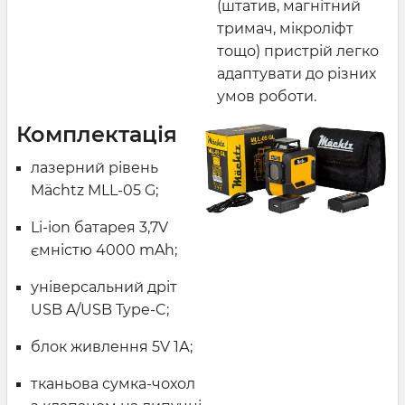
(штатив, магнітний
тримач, мікроліфт
тощо) пристрій легко
адаптувати до різних
умов роботи.
Комплектац
ія
лазерний рівень
Mächtz
MLL-05 G;
Li-ion батарея 3,7V
ємністю 4000 mAh;
універсальний дріт
USB A/USB Type-C;
блок живлення 5V 1А;
тканьова сумка-чохол