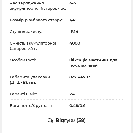
Час заряджання
4-5
акумуляторної батареї, час:
Розмір різьбового отвору:
1/4"
Ступінь захисту:
IP54
Ємність акумуляторної
4000
батареї, мА·г:
Особливості:
Фіксація маятника для
похилих ліній
Габарити упаковки
82х144х113
(Д×Ш×В), мм:
Гарантія, міс:
24
Вага нетто/брутто, кг:
0,48/0,6
Відгуки (38)