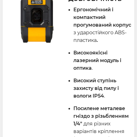
Ергономічний і
компактний
прогумований корпус
з ударостійкого ABS-
пластика
.
Високоякісні
лазерний модуль і
оптика
.
Високий ступінь
захисту від пилу і
вологи IP54
.
Посилене металеве
гніздо з різьбленням
1/4"
для різних
варіантів кріплення