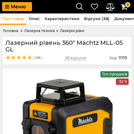
0
Меню
Про товар
Опис
Характеристики
Відгуки (38)
Докумен
Головна
Лазерна техніка
Лазерні рівні
Лазерний рівень 360° Mächtz MLL-05
GL
11119
38 відгуків
Код:
(
286
)
Топ продажів
-32 %