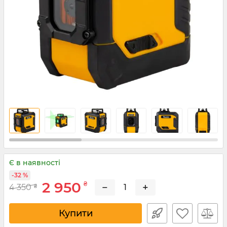
Є в наявності
-32 %
2 950
₴
−
+
4 350
₴
Купити