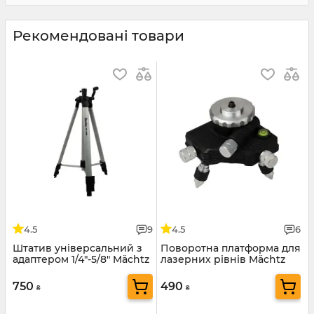
Рекомендовані товари
4.5
9
4.5
6
Штатив універсальний з
Поворотна платформа для
адаптером 1/4"-5/8" Mächtz
лазерних рівнів Mächtz
MMT 1500
MMT PRO mini
750
490
₴
₴