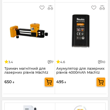
3.4
7
4.6
10
Тримач магнітний для
Акумулятор для лазерних
лазерних рівнів Mächtz
рівнів 4000mAh Mächtz
MLA-04
MLL-3.7 LiC-G
650
495
₴
₴