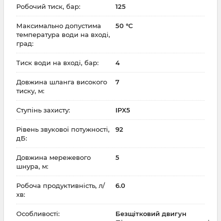
Робочий тиск, бар:
125
Максимально допустима
50 °C
температура води на вході,
град:
Тиск води на вході, бар:
4
Довжина шланга високого
7
тиску, м:
Ступінь захисту:
IPX5
Рівень звукової потужності,
92
дБ:
Довжина мережевого
5
шнура, м:
Робоча продуктивність, л/
6.0
хв:
Особливості:
Безщітковий двигун