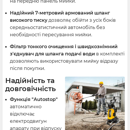
на передню панель мийки.
Надійний 7-метровий армований шланг
високого тиску
дозволяє обійти з усіх боків
середньостатистичний автомобіль без
необхідності пересування мийки.
Фільтр тонкого очищення і швидкознімний
з'єднувач
для шланга подачі води
в комплекті
дозволяють використовувати мийку відразу
після покупки.
Надійність та
довговічність
Функція "Autostop"
автоматично
відключає
електродвигун
апарату при відпуску