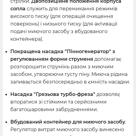
стрілки.
Двопозиційне положення корпуса
сопла
служить для перемикання режимів
високого тиску (для операцій очищення
поверхонь) і низького тиску (для активації
подачі миючого засобу з вбудованого
контейнера).
Покращена насадка "Пінногенератор" з
регулюванням форми струменя
допомагає
розпорошити струмінь разом з миючим
засобом, утворюючи густу піну. Миюча рідина
заливається безпосередньо в ємність насадки.
Насадка "Грязьова турбо-фреза"
дозволяє
впоратися зі стійкими та серйозними
багатошаровими забрудненнями.
Вбудований контейнер для миючого засобу
.
Регулятор витрат миючого засобу винесено