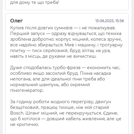
для дому те що треба!
Олег
13.06.2025, 15:56
Купив після довгих сумнівів — і не пожалкував.
Перший запуск — одразу відчувається, що техніка
зроблена добротно: корпус міцний, колеса зручні,
все надійно збирається. Мив і машину, і тротуарну
плитку — тиск серйозний, бруд злітає на ура,
навіть з місць, де руками не вичистиш.
Дуже сподобалась турбо-фреза — економить час,
особливо якщо засохлий бруд. Пінна насадка
непогана, але для ідеальної піни треба або
нормальний шампунь, або окремий
піногенератор.
За годину роботи жодного перегріву, двигун
безщітковий, працює тихіше, ніж мій старий
Bosch. Шланг міцний, не перекручується. Єдине,
що б хотілося — довший кабель живлення, але це
не критично.