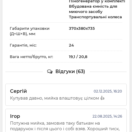
Піногенератор у комплекті
Вбудована ємність для
миючого засобу
Транспортувальні колеса
Габарити упаковки
370x380x735
(Д×Ш×В), мм:
Гарантія, міс:
24
Вага нетто/брутто, кг:
19,1 / 20,8
Відгуки (63)
Сергій
02.12.2025, 16:20
Купував давно, мийка влаштовує цілком 👍
Ігор
22.08.2025, 14:26
Потужна мийка, замовив таку батькам на
подарунок і після цього і собі взяв. Хороший тиск,