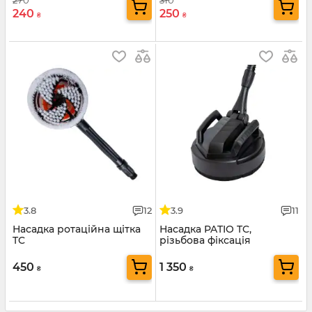
270
310
240
250
₴
₴
3.8
12
3.9
11
Насадка ротаційна щітка
Насадка PATIO TC,
TC
різьбова фіксація
450
1 350
₴
₴