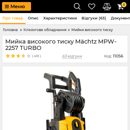
0
Меню
Про товар
Опис
Характеристики
Відгуки (63)
Докумен
Головна
Клінінгове обладнання
Мийки високого тиску
Мийка високого тиску Mächtz MPW-
2257 TURBO
11056
63 відгуки
Код:
(
410
)