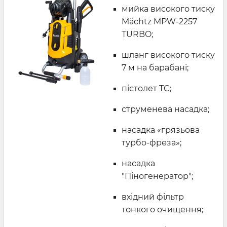
мийка високого тиску
Mächtz MPW-2257
TURBO;
шланг високого тиску
7 м на барабані;
пістолет TC;
струменева насадка;
насадка «грязьова
турбо-фреза»;
насадка
"Піногенератор";
вхідний фільтр
тонкого очищення;