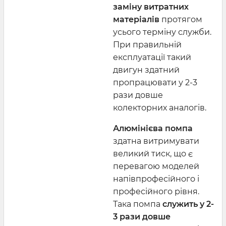
заміну витратних
матеріалів
протягом
усього терміну служби.
При правильній
експлуатації такий
двигун здатний
пропрацювати у 2-3
рази довше
колекторних аналогів.
Алюмінієва помпа
здатна витримувати
великий тиск, що є
перевагою моделей
напівпрофесійного і
професійного рівня.
Така помпа
служить у 2-
3 рази довше