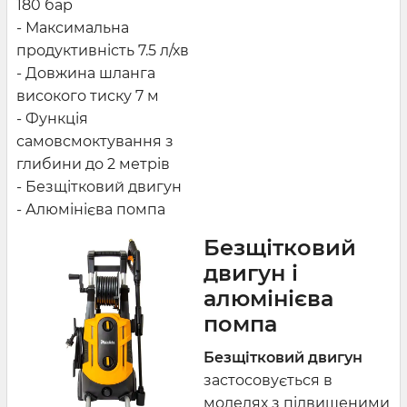
180 бар
- Максимальна
продуктивність 7.5 л/хв
- Довжина шланга
високого тиску 7 м
-
Функція
самовсмоктування з
глибини до 2 метрів
-
Безщітковий двигун
- Алюмінієва помпа
Безщітковий
двигун і
алюмінієва
помпа
Безщітковий двигун
застосовується в
моделях з підвищеними