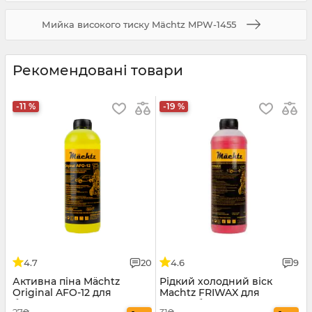
Мийка високого тиску Mächtz MPW-1455
Рекомендовані товари
-11 %
-19 %
4.7
20
4.6
9
Активна піна Mächtz
Рідкий холодний віск
Original AFO-12 для
Machtz FRIWAX для
безконтактної мийки авто
автомобіля