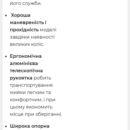
його служби.
Хороша
маневреність і
прохідність
моделі
завдяки наявності
великих коліс.
Ергономічна
алюмінієва
телескопічна
рукоятка
робить
транспортування
мийки легким та
комфортним, і при
цьому економить
місце при зберіганні.
Широка опорна