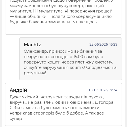
годують обіцянками щодо повернення грошей. У
моєму замовленні був шуруповерт, ніж і цей
мультитул. Ні мультитула, ні повернення грошей
— лише обіцянки. Після такого «сервісу» зникло
будь-яке бажання замовляти тут ще щось.
Mächtz
23.06.2026, 16:29
Олександр, приносимо вибачення за
незручності, сьогодні о 15.00 вам було
повернуто кошти через платіжну систему,
очікуйте зарухування коштів! Сподіваємо на
розуміння!
Андрій
02.05.2026, 17:24
Дуже якісний інструмент, завжди під рукою ,
виручає не раз, але є один нюанс немає штопора .
Якби ж можна було замість чогось змінити,
наприклад стропоріз було б добре. А так все
супер