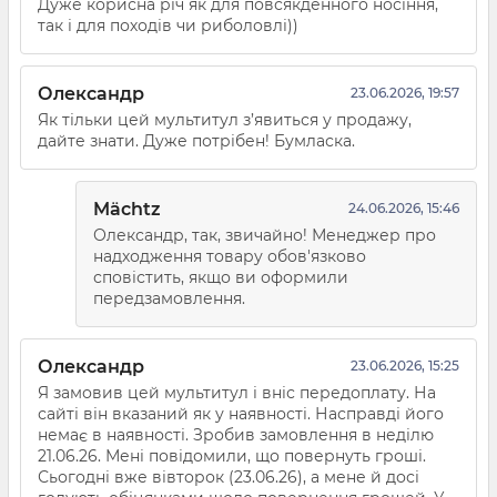
Дуже корисна річ як для повсякденного носіння,
так і для походів чи риболовлі))
Олександр
23.06.2026, 19:57
Як тільки цей мультитул з’явиться у продажу,
дайте знати. Дуже потрібен! Бумласка.
Mächtz
24.06.2026, 15:46
Олександр, так, звичайно! Менеджер про
надходження товару обов'язково
сповістить, якщо ви оформили
передзамовлення.
Олександр
23.06.2026, 15:25
Я замовив цей мультитул і вніс передоплату. На
сайті він вказаний як у наявності. Насправді його
немає в наявності. Зробив замовлення в неділю
21.06.26. Мені повідомили, що повернуть гроші.
Сьогодні вже вівторок (23.06.26), а мене й досі