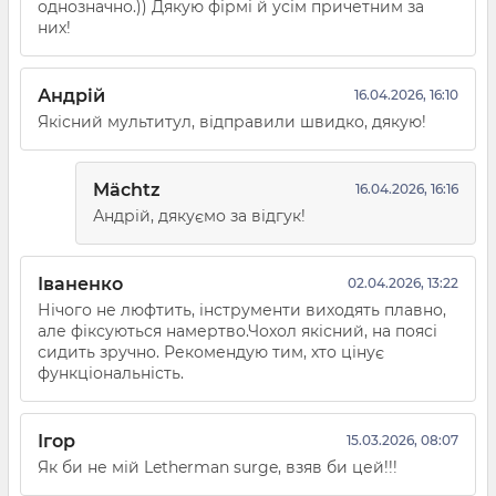
однозначно.)) Дякую фірмі й усім причетним за
них!
Андрій
16.04.2026, 16:10
Якісний мультитул, відправили швидко, дякую!
Mächtz
16.04.2026, 16:16
Андрій, дякуємо за відгук!
Іваненко
02.04.2026, 13:22
Нічого не люфтить, інструменти виходять плавно,
але фіксуються намертво.Чохол якісний, на поясі
сидить зручно. Рекомендую тим, хто цінує
функціональність.
Ігор
15.03.2026, 08:07
Як би не мій Letherman surge, взяв би цей!!!