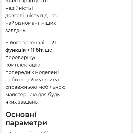
сталі
гарантують
надійність і
довговічність під час
найрізноманітніших
завдань.
У його арсеналі —
21
функція + 11 біт
, що
перевершує
комплектацію
попередніх моделей і
робить цей мультитул
справжньою мобільною
майстернею для будь-
яких завдань.
Основні
параметри