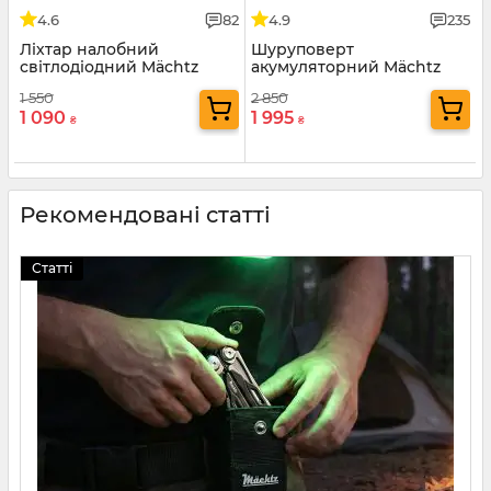
4.6
82
4.9
235
Ліхтар налобний
Шуруповерт
світлодіодний Mächtz
акумуляторний Mächtz
MHL-2211 A
MCD-12Q-Li
1 550
2 850
1 090
1 995
₴
₴
Рекомендовані статті
Статті