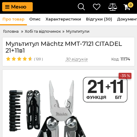
0
Меню
Про товар
Опис
Характеристики
Відгуки (30)
Докумен
Головна
Хобі та відпочинок
Мультитули
Мультитул Mächtz MMT-7121 CITADEL
21+11в1
11174
30 відгуків
Код:
(
120
)
-35 %