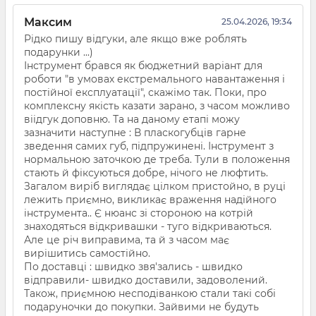
Максим
25.04.2026, 19:34
Рідко пишу відгуки, але якщо вже роблять
подарунки ...)
Інструмент брався як бюджетний варіант для
роботи "в умовах екстремального навантаження і
постійної експлуатації", скажімо так. Поки, про
комплексну якість казати зарано, з часом можливо
віідгук доповню. Та на даному етапі можу
зазначити наступне : В пласкогубців гарне
зведення самих губ, підпружинені. Інструмент з
нормальною заточкою де треба. Тули в положення
стають й фіксуються добре, нічого не люфтить.
Загалом виріб виглядає цілком пристойно, в руці
лежить приємно, викликає враження надійного
інструмента.. Є нюанс зі стороною на котрій
знаходяться відкривашки - туго відкриваються.
Але це річ виправима, та й з часом має
вирішитись самостійно.
По доставці : швидко звя'зались - швидко
відправили- швидко доставили, задоволений.
Також, приємною несподіванкою стали такі собі
подаруночки до покупки. Зайвими не будуть