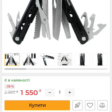
Є в наявності
-35 %
1 550
₴
−
+
2 380
₴
Купити