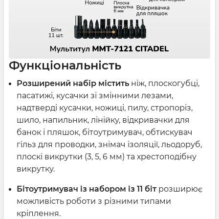
Функціональність
Розширений набір містить
ніж, плоскогубці,
пасатижі, кусачки зі змінними лезами,
надтверді кусачки, ножиці, пилу, стропоріз,
шило, напильник, лінійку, відкривачки для
банок і пляшок, бітоутримувач, обтискувач
гільз для проводки, знімач ізоляції, льодоруб,
плоскі викрутки (3, 5, 6 мм) та хрестоподібну
викрутку.
Бітоутримувач із набором із 11 біт
розширює
можливість роботи з різними типами
кріплення.