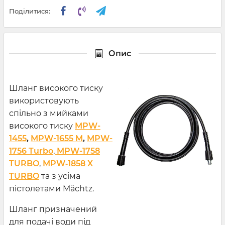
Поділитися:
Опис
Шланг високого тиску
використовують
спільно з мийками
високого тиску
MPW-
1455
,
MPW-1655 M
,
MPW-
1756 Turbo
,
MPW-1758
TURBO
,
MPW‑1858 X
TURBO
та з усіма
пістолетами Mächtz.
Шланг призначений
для подачі води під