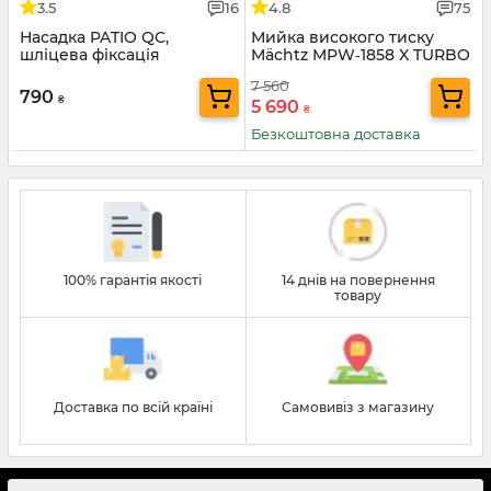
3.5
16
4.8
75
Насадка PATIO QC,
Мийка високого тиску
шліцева фіксація
Mächtz MPW‑1858 X TURBO
7 560
790
₴
5 690
₴
Безкоштовна доставка
100% гарантія якості
14 днів на повернення
товару
Доставка по всій країні
Самовивіз з магазину