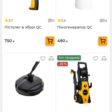
3.7
11
3.9
14
Пістолет в зборі QC
Піногенератор QC
750
490
₴
₴
Топ продажів
-25 %